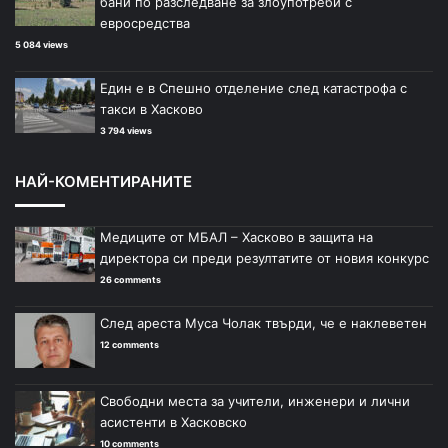
бани по разследване за злоупотреби с
евросредства
5 084 views
Един е в Спешно отделение след катастрофа с
такси в Хасково
3 794 views
НАЙ-КОМЕНТИРАНИТЕ
Медиците от МБАЛ – Хасково в защита на
директора си преди резултатите от новия конкурс
26 comments
След ареста Муса Чолак твърди, че е наклеветен
12 comments
Свободни места за учители, инженери и лични
асистенти в Хасковско
10 comments