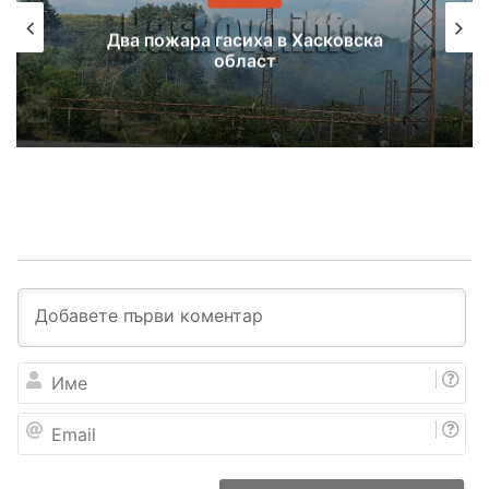
Два пожара гасиха в Хасковска
област
И
м
е
E
m
a
i