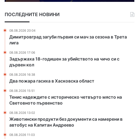
8
а
-
с
ПОСЛЕДНИТЕ НОВИНИ
г
и
о
х
д
а
08.08.2026 20:04
и
в
Димитровград загуби първия си мач за сезона в Трета
ш
Х
лига
е
а
08.08.2026 17:06
н
с
Задържаха 18-годишен за убийството на чичо си с
з
к
дървен кол
а
о
у
в
08.08.2026 16:38
б
с
Два пожара гасиха в Хасковска област
и
к
08.08.2026 15:51
й
а
Тенис надеждите с историческо четвърто място на
с
о
Световното първенство
т
б
в
л
08.08.2026 13:02
Животински продукти без документи са намерени в
о
а
автобус на Капитан Андреево
т
с
о
т
08.08.2026 11:03
н