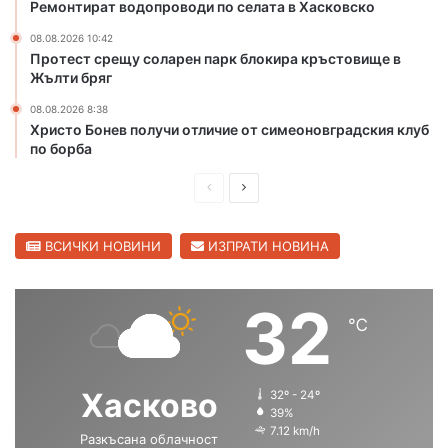
Ремонтират водопроводи по селата в Хасковско
а
08.08.2026 10:42
ч
Протест срещу соларен парк блокира кръстовище в
и
Жълти бряг
ч
о
08.08.2026 8:38
с
Христо Бонев получи отличие от симеоновградския клуб
и
по борба
с
д
П
С
ъ
р
л
р
е
е
ВСИЧКИ НОВИНИ
ИЗПРАТИ НОВИНА
в
е
д
д
н
и
в
32
к
℃
ш
а
о
л
н
щ
а
а
Хасково
32º - 24º
с
с
39%
7.12 km/h
Разкъсана облачност
т
т