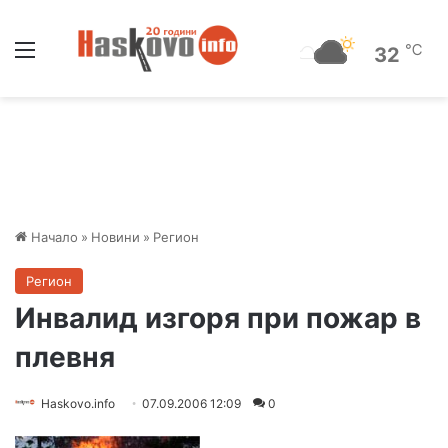
Меню
℃
32
Начало
»
Новини
»
Регион
Регион
Инвалид изгоря при пожар в
плевня
Haskovo.info
07.09.2006 12:09
0