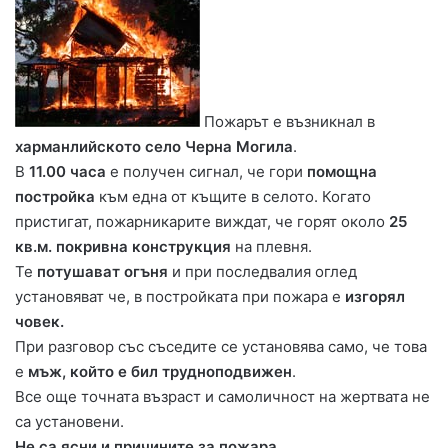
Пожарът е възникнал в
харманлийското село Черна Могила
.
В
11.00 часа
е получен сигнал, че гори
помощна
постройка
към една от къщите в селото. Когато
пристигат, пожарникарите виждат, че горят около
25
кв.м. покривна конструкция
на плевня.
Те
потушават огъня
и при последвалия оглед
установяват че, в постройката при пожара е
изгорял
човек.
При разговор със съседите се установява само, че това
е
мъж, който е бил трудноподвижен
.
Все още точната възраст и самоличност на жертвата не
са установени.
Не са ясни и причините за пожара
.