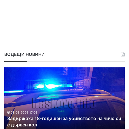
ВОДЕЩИ НОВИНИ
З
Д
а
в
д
а
ъ
п
р
о
ж
ж
а
а
х
р
08.08.2026 17:06
Задържаха 18-годишен за убийството на чичо си
а
а
с дървен кол
1
г