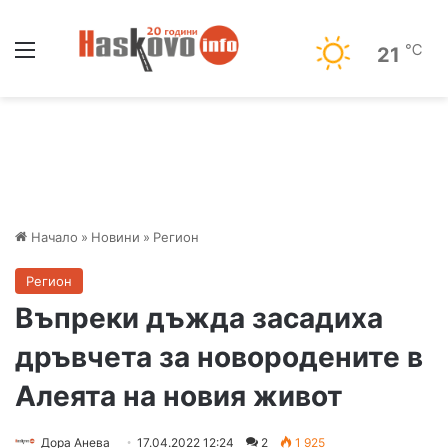
Меню
℃
21
Начало
»
Новини
»
Регион
Регион
Въпреки дъжда засадиха
дръвчета за новородените в
Алеята на новия живот
Дора Анева
17.04.2022 12:24
2
1 925