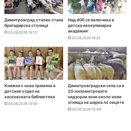
Димитровград отново стана
Над 400 се включиха в
бригадирска столица
детска екокулинарна
академия
05.08.2026 19:13
05.08.2026 16:25
Книжки с нова премяна в
Димитровградски села са в
детския отдел на
20-километровите
хасковската библиотека
надзорни зони около нови
огнища на шарка по овцете
05.08.2026 14:50
05.08.2026 10:48