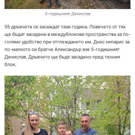
5-годишният Денислав
55 дръвчета се засаждат тази година. Повечето от тях
ще бъдат засадени в междублокови пространства за по-
голямо удобство при отглеждането им. Днес кипарис за
по-малкото си братче Александър взе 5-годишният
Денислав. Дръвчето ще бъде засадено пред техния
блок.