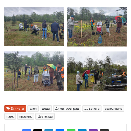
Етикети
алея
деца
Димитровград
дръвчета
залесяване
парк
празник
Цветница