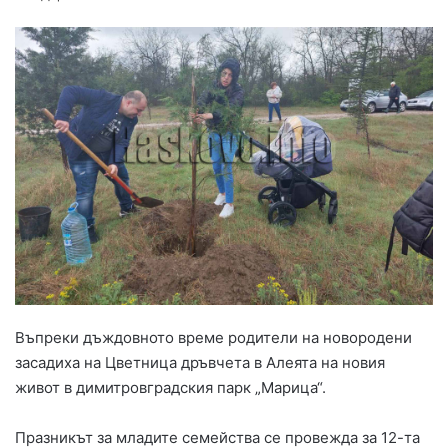
Въпреки дъждовното време родители на новородени
засадиха на Цветница дръвчета в Алеята на новия
живот в димитровградския парк „Марица“.
Празникът за младите семейства се провежда за 12-та