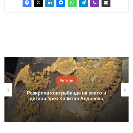
Регион
7 екипа гасиха пожар, тръгнал от
балиране на слама