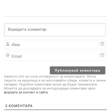
И
м
е
E
m
a
i
l
Haskovo.info не носи отговорност за коментарите. Моля,
пишете на кирилица и не използвайте обиди, клевети и лични
нападки. Подобни коментари може да бъдат премахнати.
Можете да докладвате за неподходящи коментари чрез
формата за контакт в сайта
.
2
КОМЕНТАРА