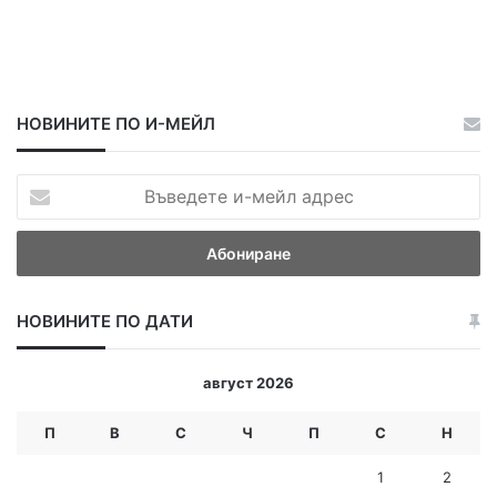
НОВИНИТЕ ПО И-МЕЙЛ
В
ъ
в
е
д
е
НОВИНИТЕ ПО ДАТИ
т
е
и
август 2026
-
м
П
В
С
Ч
П
С
Н
е
й
1
2
л