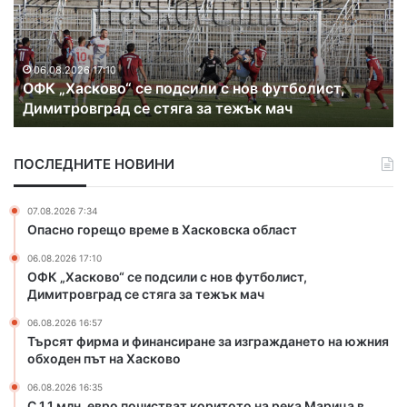
я
р
т
и
ф
х
и
а
06.08.2026 16:57
Търсят фирма и финансиране за изграждането
р
к
на южния обходен път на Хасково
м
о
а
н
и
т
ПОСЛЕДНИТЕ НОВИНИ
ф
р
и
а
н
б
07.08.2026 7:34
а
а
Опасно горещо време в Хасковска област
н
н
06.08.2026 17:10
с
д
ОФК „Хасково“ се подсили с нов футболист,
и
а
Димитровград се стяга за тежък мач
р
н
а
а
06.08.2026 16:57
н
з
Търсят фирма и финансиране за изграждането на южния
е
л
обходен път на Хасково
з
а
06.08.2026 16:35
а
т
С 1.1 млн. евро почистват коритото на река Марица в