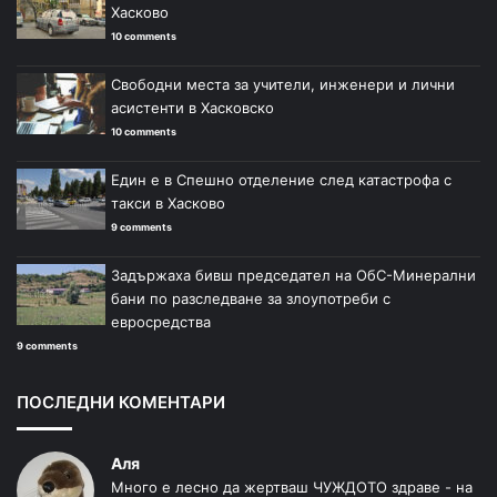
Хасково
10 comments
Свободни места за учители, инженери и лични
асистенти в Хасковско
10 comments
Един е в Спешно отделение след катастрофа с
такси в Хасково
9 comments
Задържаха бивш председател на ОбС-Минерални
бани по разследване за злоупотреби с
евросредства
9 comments
ПОСЛЕДНИ КОМЕНТАРИ
Аля
Много е лесно да жертваш ЧУЖДОТО здраве - на