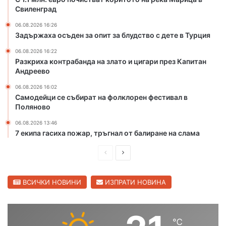
и
о
Свиленград
з
и
г
ц
06.08.2026 16:26
Задържаха осъден за опит за блудство с дете в Турция
р
и
а
г
06.08.2026 16:22
ж
а
Разкриха контрабанда на злато и цигари през Капитан
д
р
Андреево
а
и
06.08.2026 16:02
н
п
Самодейци се събират на фолклорен фестивал в
е
р
Поляново
т
е
о
з
06.08.2026 13:46
н
К
7 екипа гасиха пожар, тръгнал от балиране на слама
а
а
ю
п
П
С
ж
и
р
л
н
т
е
е
ВСИЧКИ НОВИНИ
ИЗПРАТИ НОВИНА
и
а
я
н
д
д
о
А
и
в
б
н
℃
ш
а