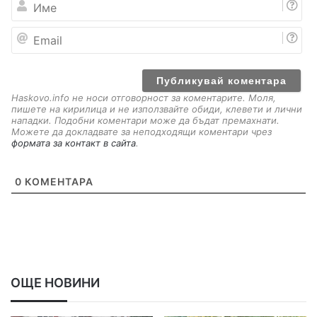
м
е
E
m
a
i
l
Haskovo.info не носи отговорност за коментарите. Моля,
пишете на кирилица и не използвайте обиди, клевети и лични
нападки. Подобни коментари може да бъдат премахнати.
Можете да докладвате за неподходящи коментари чрез
формата за контакт в сайта
.
0
КОМЕНТАРА
ОЩЕ НОВИНИ