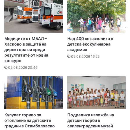
Медиците от МБАЛ –
Над 400 се включиха в
Хасково в защита на
детска екокулинарна
директора си преди
академия
резултатите от новия
05.08.2026 16:25
конкурс
05.08.2026 20:46
Купуват гориво за
Подредиха изложба на
отопление на детските
детски творби в
градини в Стамболовско
свиленградския музей