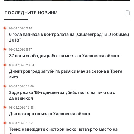
8
-
ПОСЛЕДНИТЕ НОВИНИ
г
о
д
09.08.2026 9:10
и
6 гола паднаха в контролата на „Свиленград“ и „Любимец
ш
2018“
е
09.08.2026 8:17
н
37 нови свободни работни места в Хасковска област
з
а
08.08.2026 20:04
у
Димитровград загуби първия си мач за сезона в Трета
б
лига
и
08.08.2026 17:06
й
Задържаха 18-годишен за убийството на чичо си с
с
дървен кол
т
в
08.08.2026 16:38
Два пожара гасиха в Хасковска област
о
т
08.08.2026 15:51
о
Тенис надеждите с историческо четвърто място на
н