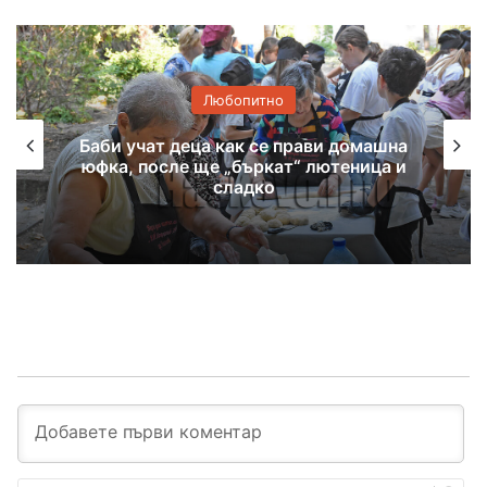
Любопитно
учат деца как се прави домашна
Хас
 после ще „бъркат“ лютеница и
национал
сладко
И