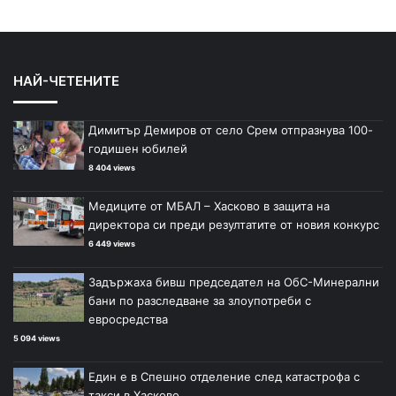
НАЙ-ЧЕТЕНИТЕ
Димитър Демиров от село Срем отпразнува 100-
годишен юбилей
8 404 views
Медиците от МБАЛ – Хасково в защита на
директора си преди резултатите от новия конкурс
6 449 views
Задържаха бивш председател на ОбС-Минерални
бани по разследване за злоупотреби с
евросредства
5 094 views
Един е в Спешно отделение след катастрофа с
такси в Хасково