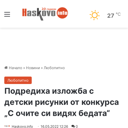
Меню
℃
27
Начало
»
Новини
»
Любопитно
Любопитно
Подредиха изложба с
детски рисунки от конкурса
„С очите си видях бедата“
Haskovo.info
16.05.2022 12:26
0