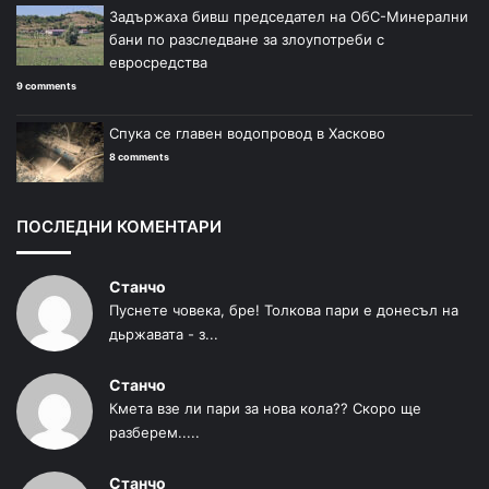
Задържаха бивш председател на ОбС-Минерални
бани по разследване за злоупотреби с
евросредства
9 comments
Спука се главен водопровод в Хасково
8 comments
ПОСЛЕДНИ КОМЕНТАРИ
Станчо
Пуснете човека, бре! Толкова пари е донесъл на
дьржавата - з...
Станчо
Кмета взе ли пари за нова кола?? Скоро ще
разберем.....
Станчо