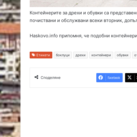
Контейнерите за дрехи и обувки са представе
почиствани и обслужвани всеки вторник, допъл
Haskovo.info припомня, че подобни контейнери
Етикети
боклуци
дрехи
контейнери
обувки
о
Споделяне
Facebook