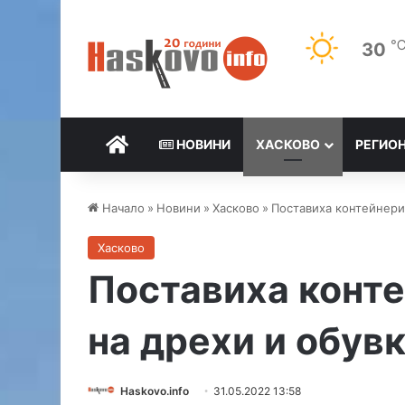
30
НАЧАЛО
НОВИНИ
ХАСКОВО
РЕГИО
Начало
»
Новини
»
Хасково
»
Поставиха контейнери 
Хасково
Поставиха конте
на дрехи и обув
Haskovo.info
31.05.2022 13:58