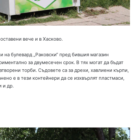
е
н
и
е
н
а
оставени вече и в Хасково.
м
л
 и на булевард „Раковски“ пред бившия магазин
а
д
риментално за двумесечен срок. В тях могат да бъдат
е
атворени торби. Съдовете са за дрехи, хавлиени кърпи,
ж
ранено е в тези контейнери да се изхвърлят пластмаси,
а
 и др.
з
а
у
б
и
й
с
т
в