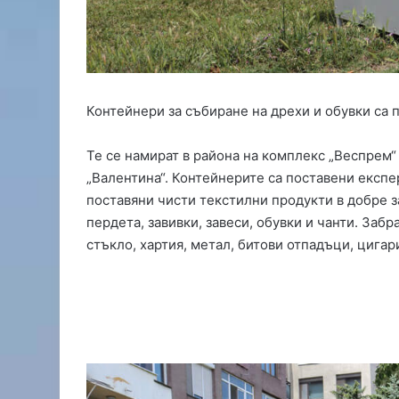
р
а
з
а
б
е
Контейнери за събиране на дрехи и обувки са п
ж
а
Те се намират в района на комплекс „Веспрем“
н
ц
„Валентина“. Контейнерите са поставени експе
и
поставяни чисти текстилни продукти в добре з
в
пердета, завивки, завеси, обувки и чанти. Заб
Х
стъкло, хартия, метал, битови отпадъци, цигари
а
р
м
а
н
л
и