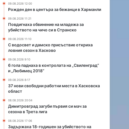
о
н
09.08.2026 12:00
п
т
Рожден ден в центъра за бежанци в Харманли
р
р
09.08.2026 11:21
и
о
Повдигнаха обвинение на младежа за
с
л
убийството на чичо си в Странско
ъ
а
с
т
09.08.2026 11:10
т
а
С водосвет и дамско присъствие откриха
в
н
ловния сезон в Хасково
и
а
09.08.2026 9:10
е
„
6 гола паднаха в контролата на „Свиленград“
о
С
и „Любимец 2018“
т
в
к
и
09.08.2026 8:17
37 нови свободни работни места в Хасковска
р
л
област
и
е
х
н
08.08.2026 20:04
а
г
Димитровград загуби първия си мач за
л
р
сезона в Трета лига
о
а
08.08.2026 17:06
в
д
Задържаха 18-годишен за убийството на
н
“