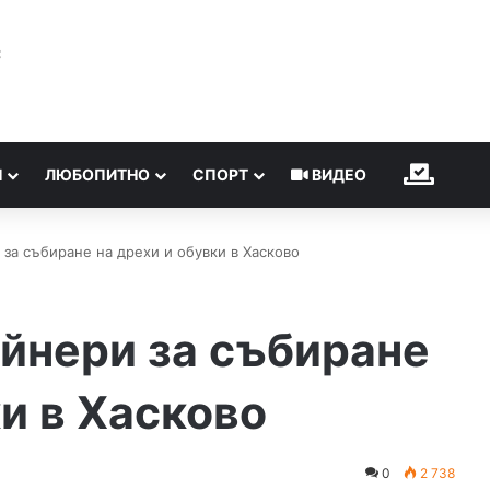
℃
Н
ЛЮБОПИТНО
СПОРТ
ВИДЕО
ИЗБОР
за събиране на дрехи и обувки в Хасково
йнери за събиране
ки в Хасково
0
2 738