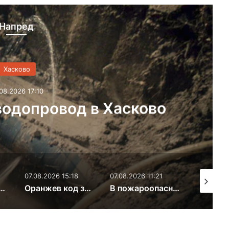
Напред
Хасково
08.2026 15:34
ода на задържан за
на кокаин и злато
07.08.2026 11:21
07.08.2026 9:38
09.08.202
д за жеги и екстремен риск от пожари в Хасковска област
В пожароопасния сезон общините получиха предписания да не допускат незаконни сметища
Младеж строши вендинг автомат в Хасково