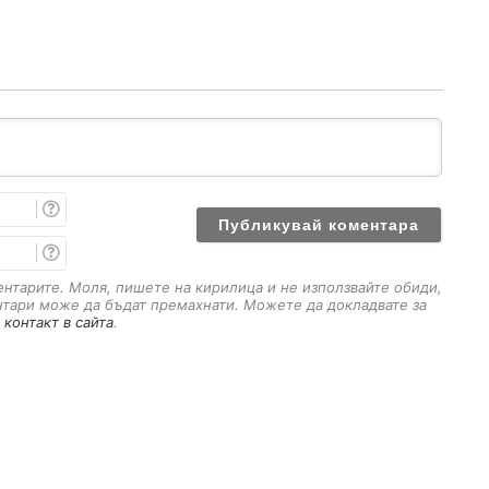
И
м
е
E
m
a
ментарите. Моля, пишете на кирилица и не използвайте обиди,
i
нтари може да бъдат премахнати. Можете да докладвате за
l
 контакт в сайта
.