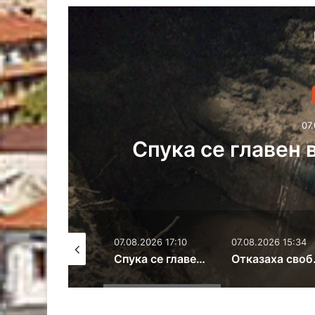
07.
Отказаха своб
о
контрабанда 
07.08.2026 17:10
07.08.2026 15:34
07.08.2026 15:18
Спука се главен водопровод в Хасково
Отказаха свобода на задържан за контрабанда на кокаин и злато
Оранжев ко