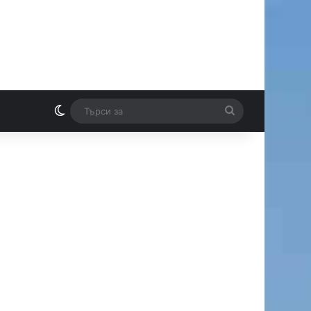
Switch skin
Търси
И
за