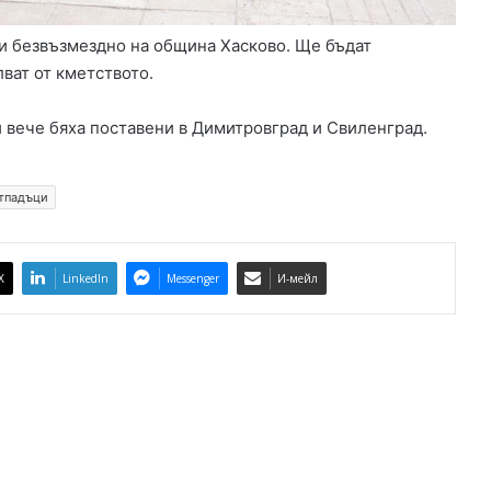
ни безвъзмездно на община Хасково. Ще бъдат
ват от кметството.
 вече бяха поставени в Димитровград и Свиленград.
тпадъци
X
LinkedIn
Messenger
И-мейл