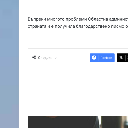
н
т
р
Въпреки многото проблеми Областна админис
о
л
страната и е получила благодарствено писмо 
а
т
а
н
а
Споделяне
Facebook
„
С
в
и
л
е
н
г
р
а
д
“