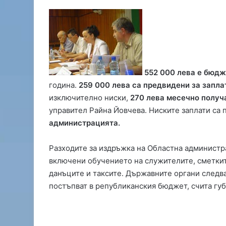
6
552 000 лева е бюд
г
година.
259 000 лева са предвидени за запла
о
изключително ниски,
270 лева месечно получ
л
управител Райна Йовчева. Ниските заплати са
а
администрацията.
п
а
09.08.2026 9:10
д
Разходите за издръжка на Областна администр
6 гола паднаха в контр
н
включени обучението на служителите, сметкит
„Свиленград“ и „Люби
а
данъците и таксите. Държавните органи следв
х
постъпват в републиканския бюджет, счита губ
а
в
к
о