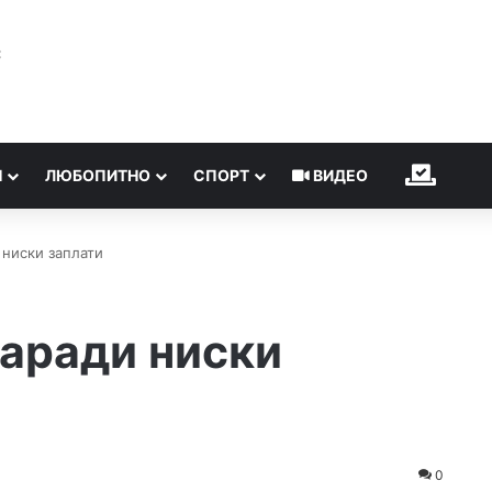
℃
Н
ЛЮБОПИТНО
СПОРТ
ВИДЕО
ИЗБОР
 ниски заплати
заради ниски
0