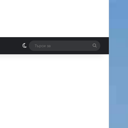
Switch skin
Търси
И
за