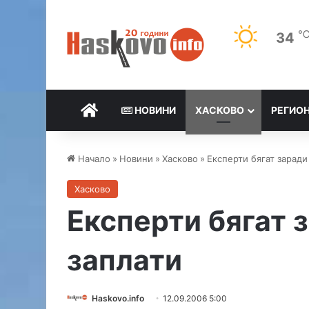
34
НАЧАЛО
НОВИНИ
ХАСКОВО
РЕГИО
Начало
»
Новини
»
Хасково
»
Експерти бягат заради
Хасково
Експерти бягат 
заплати
Haskovo.info
12.09.2006 5:00