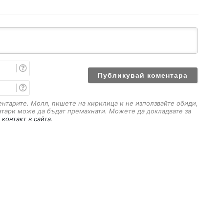
п
о
И
И
И
м
е
E
m
a
ментарите. Моля, пишете на кирилица и не използвайте обиди,
i
нтари може да бъдат премахнати. Можете да докладвате за
l
 контакт в сайта
.