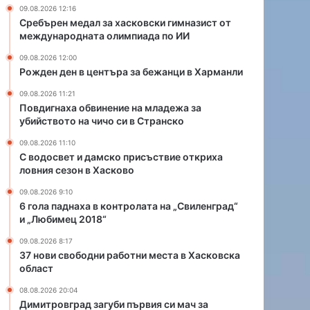
р
е
09.08.2026 12:16
а
н
Сребърен медал за хасковски гимназист от
з
и
международната олимпиада по ИИ
а
е
09.08.2026 12:00
б
н
Рожден ден в центъра за бежанци в Харманли
е
а
ж
м
09.08.2026 11:21
а
л
Повдигнаха обвинение на младежа за
н
а
убийството на чичо си в Странско
ц
д
09.08.2026 11:10
и
е
С водосвет и дамско присъствие откриха
в
ж
ловния сезон в Хасково
Х
а
а
з
09.08.2026 9:10
6 гола паднаха в контролата на „Свиленград“
р
а
и „Любимец 2018“
м
у
а
б
09.08.2026 8:17
н
и
37 нови свободни работни места в Хасковска
л
й
област
и
с
08.08.2026 20:04
т
Димитровград загуби първия си мач за
в