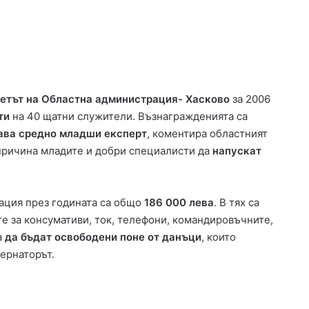
С
жетът на Областна администрация- Хасково
за 2006
р
ти
на 40 щатни служители. Възнагражденията са
е
ава средно младши експерт
, коментира областният
б
 причина младите и добри специалисти да
напускат
ъ
р
09.08.2026 12:16
е
Сребърен медал за хасковски
н
ация през годината са общо
186 000 лева
. В тях са
олата на
гимназист от международната
м
е за консумативи, ток, телефони, командировъчните,
мец 2018“
олимпиада по ИИ
е
а
да бъдат освободени поне от данъци
, които
д
ернаторът.
а
л
з
а