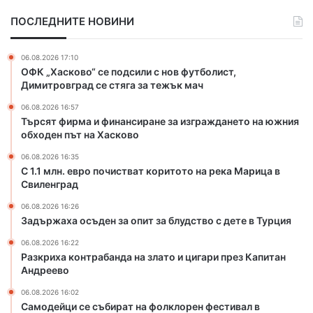
о
т
ПОСЛЕДНИТЕ НОВИНИ
п
р
о
а
ч
б
06.08.2026 17:10
и
а
ОФК „Хасково“ се подсили с нов футболист,
с
н
Димитровград се стяга за тежък мач
т
д
06.08.2026 16:57
в
а
Търсят фирма и финансиране за изграждането на южния
а
н
обходен път на Хасково
т
а
к
з
06.08.2026 16:35
о
л
С 1.1 млн. евро почистват коритото на река Марица в
р
Свиленград
а
и
т
06.08.2026 16:26
т
о
Задържаха осъден за опит за блудство с дете в Турция
о
и
т
ц
06.08.2026 16:22
Разкриха контрабанда на злато и цигари през Капитан
о
и
Андреево
н
г
а
а
06.08.2026 16:02
р
р
Самодейци се събират на фолклорен фестивал в