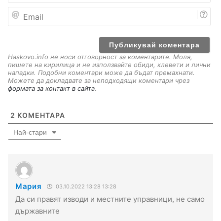
е
E
m
a
i
l
Haskovo.info не носи отговорност за коментарите. Моля,
пишете на кирилица и не използвайте обиди, клевети и лични
нападки. Подобни коментари може да бъдат премахнати.
Можете да докладвате за неподходящи коментари чрез
формата за контакт в сайта
.
2
КОМЕНТАРА
Най-стари
Мария
03.10.2022 13:28 13:28
Да си правят изводи и местните управници, не само
държавните