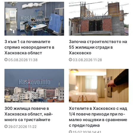
3 към 1 са починалите
Започна строителството на
спрямо новородените в
55 жилищни сгради в
Хасковска област
Хасковско
05.08.2026 11:38
03.08.2026 11:28
300 жилища повече в
Хотелите в Хасковско с над
Хасковска област, най-
1/4 повече приходи при по-
много са тристайните
малко нощувки в сравнение
с преди година
29.07.2026 11:22
15.07.2026 14:41