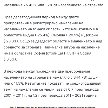
население 75 408, или 1.2% от населението на страната.
През десетгодишния период между двете
преброявания е регистрирано намаление на
населението на всички области, като най-голямо е в
областите Видин (-25.4%), Смолян (-20.9%) и Добрич
(-20.8%). Общо за двадесет области намалението е над
средното за страната. Най-малка загуба на население
има в областите София (столица) (-1.3%) и София
(-6.3%).
В периода между последните две преброявания
населението на страната е намаляло с 844 781 души,
или с 11.5%. Резултатите показват, че средногодишният
темп на намаление се увеличава от 0.7 през периода
2001 – 2011 г. на 1.2 през периода 2011 – 2021 година.