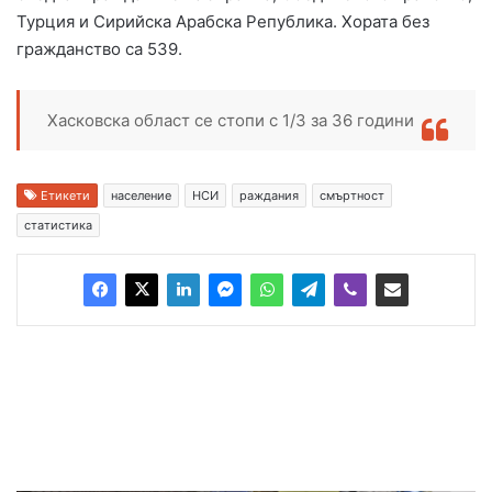
Турция и Сирийска Арабска Република. Хората без
гражданство са 539.
Хасковска област се стопи с 1/3 за 36 години
Етикети
население
НСИ
раждания
смъртност
статистика