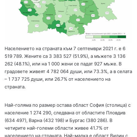
Населението на страната към 7 септември 2021 г. е 6
519 789. Жените са 3 383 527 (51.9%), а мъжете 3 136
262 (48.1%), или на 1 000 жени се падат 927 мъже. В
градовете живеят 4 782 064 души, или 73.3%, а в селата
– 1 737 725 души, или 26.7% от населението на
страната.
Най-голяма по размер остава област София (столица) с
население 1 274 290, следвана от областите Пловдив
(634 497), Варна (432 198) и Бургас (380 286). В
четирите най-големи области живее 41.7% от
населението на страната. Най-малка е област Видин с