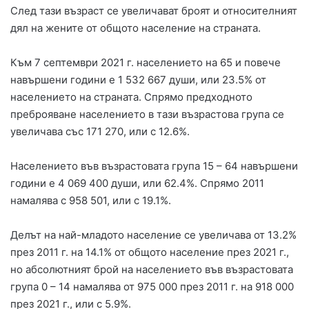
След тази възраст се увеличават броят и относителният
дял на жените от общото население на страната.
Към 7 септември 2021 г. населението на 65 и повече
навършени години е 1 532 667 души, или 23.5% от
населението на страната. Спрямо предходното
преброяване населението в тази възрастова група се
увеличава със 171 270, или с 12.6%.
Населението във възрастовата група 15 – 64 навършени
години е 4 069 400 души, или 62.4%. Спрямо 2011
намалява с 958 501, или с 19.1%.
Делът на най-младото население се увеличава от 13.2%
през 2011 г. на 14.1% от общото население през 2021 г.,
но абсолютният брой на населението във възрастовата
група 0 – 14 намалява от 975 000 през 2011 г. на 918 000
през 2021 г., или с 5.9%.