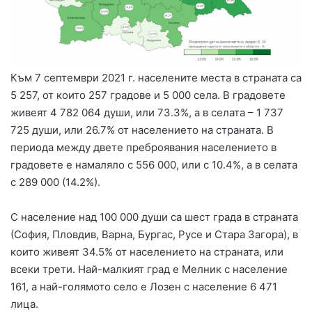
Към 7 септември 2021 г. населените места в страната са
5 257, от които 257 градове и 5 000 села. В градовете
живеят 4 782 064 души, или 73.3%, а в селата – 1 737
725 души, или 26.7% от населението на страната. В
периода между двете преброявания населението в
градовете е намаляло с 556 000, или с 10.4%, а в селата
с 289 000 (14.2%).
С население над 100 000 души са шест града в страната
(София, Пловдив, Варна, Бургас, Русе и Стара Загора), в
които живеят 34.5% от населението на страната, или
всеки трети. Най-малкият град е Мелник с население
161, а най-голямото село е Лозен с население 6 471
лица.