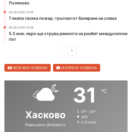
е
и
Поляново
к
п
06.08.2026 13:46
а
р
7 екипа гасиха пожар, тръгнал от балиране на слама
М
е
а
з
06.08.2026 13:08
р
К
5.5 млн. евро ще струва ремонта на разбит междуселски
и
а
път
ц
п
а
П
С
и
в
т
р
л
С
а
е
е
ВСИЧКИ НОВИНИ
ИЗПРАТИ НОВИНА
в
н
и
д
д
А
л
н
и
в
31
е
д
℃
ш
а
н
р
г
н
щ
е
р
е
а
а
Хасково
31º - 24º
а
в
с
с
39%
д
о
5.21 km/h
Разкъсана облачност
т
т