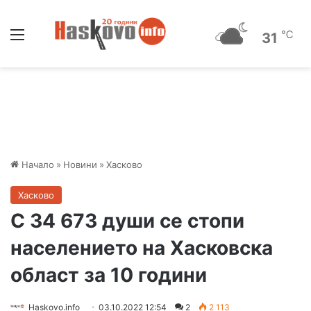
Меню
℃
31
Начало
»
Новини
»
Хасково
Хасково
С 34 673 души се стопи
населението на Хасковска
област за 10 години
Haskovo.info
03.10.2022 12:54
2
2 113