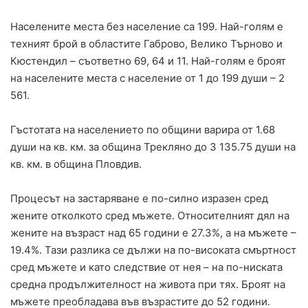
Населените места без население са 199. Най-голям е
техният брой в областите Габрово, Велико Търново и
Кюстендил – съответно 69, 64 и 11. Най-голям е броят
на населените места с население от 1 до 199 души – 2
561.
Гъстотата на населението по общини варира от 1.68
души на кв. км. за община Трекляно до 3 135.75 души на
кв. км. в община Пловдив.
Процесът на застаряване е по-силно изразен сред
жените отколкото сред мъжете. Относителният дял на
жените на възраст над 65 години е 27.3%, а на мъжете –
19.4%. Тази разлика се дължи на по-високата смъртност
сред мъжете и като следствие от нея – на по-ниската
средна продължителност на живота при тях. Броят на
мъжете преобладава във възрастите до 52 години.