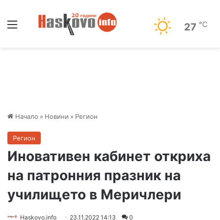
Меню
℃
27
Начало
»
Новини
»
Регион
Регион
Иновативен кабинет откриха
на патронния празник на
училището в Меричлери
Haskovo.info
23.11.2022 14:13
0