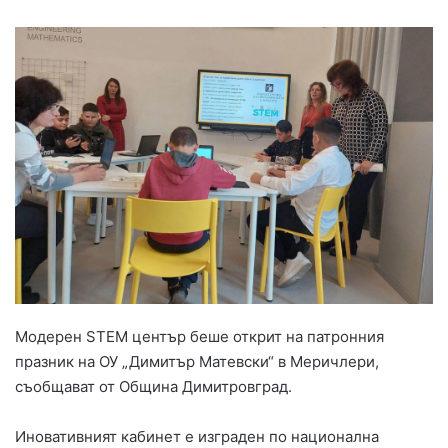
Модерен STEM център беше открит на патронния
празник на ОУ „Димитър Матевски“ в Меричлери,
съобщават от Община Димитровград.
Иновативният кабинет е изграден по национална