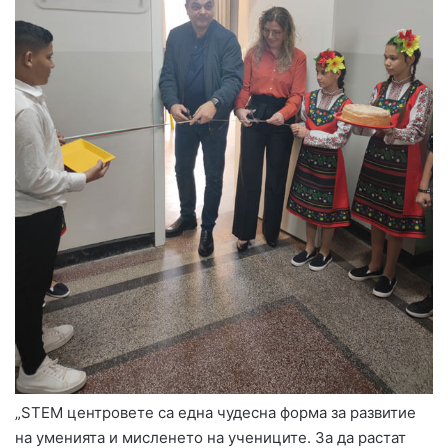
„STEM центровете са една чудесна форма за развитие
на уменията и мисленето на учениците. За да растат