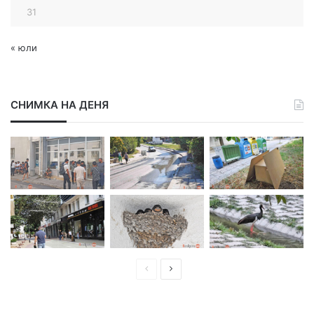
31
« юли
СНИМКА НА ДЕНЯ
П
С
р
л
е
е