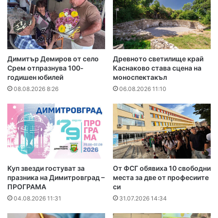
Димитър Демиров от село
Древното светилище край
Срем отпразнува 100-
Каснаково става сцена на
годишен юбилей
моноспектакъл
08.08.2026 8:26
06.08.2026 11:10
Куп звезди гостуват за
От ФСГ обявиха 10 свободни
празника на Димитровград –
места за две от професиите
ПРОГРАМА
си
04.08.2026 11:31
31.07.2026 14:34