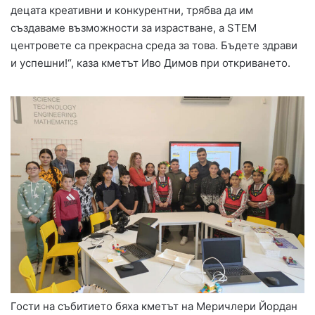
децата креативни и конкурентни, трябва да им
създаваме възможности за израстване, а STEM
центровете са прекрасна среда за това. Бъдете здрави
и успешни!“, каза кметът Иво Димов при откриването.
Гости на събитието бяха кметът на Меричлери Йордан