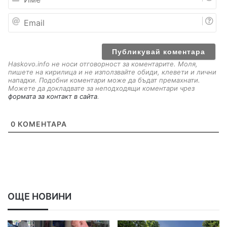
м
е
E
m
a
i
l
Haskovo.info не носи отговорност за коментарите. Моля,
пишете на кирилица и не използвайте обиди, клевети и лични
нападки. Подобни коментари може да бъдат премахнати.
Можете да докладвате за неподходящи коментари чрез
формата за контакт в сайта
.
0
КОМЕНТАРА
ОЩЕ НОВИНИ