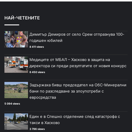
НАЙ-ЧЕТЕНИТЕ
Димитър Демиров от село Срем отпразнува 100-
годишен юбилей
8 411 views
Медиците от МБАЛ – Хасково в защита на
директора си преди резултатите от новия конкурс
6 450 views
Задържаха бивш председател на ОбС-Минерални
бани по разследване за злоупотреби с
евросредства
5 094 views
Един е в Спешно отделение след катастрофа с
такси в Хасково
3 796 views