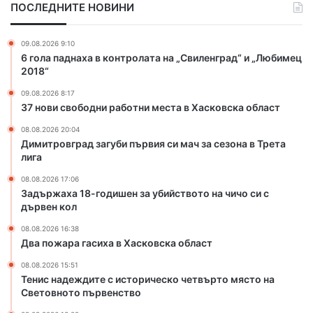
ПОСЛЕДНИТЕ НОВИНИ
г
и
о
х
д
а
09.08.2026 9:10
и
в
6 гола паднаха в контролата на „Свиленград“ и „Любимец
ш
Х
2018“
е
а
09.08.2026 8:17
н
с
37 нови свободни работни места в Хасковска област
з
к
а
о
08.08.2026 20:04
у
в
Димитровград загуби първия си мач за сезона в Трета
б
с
лига
и
к
08.08.2026 17:06
й
а
Задържаха 18-годишен за убийството на чичо си с
с
о
дървен кол
т
б
в
л
08.08.2026 16:38
Два пожара гасиха в Хасковска област
о
а
т
с
08.08.2026 15:51
о
т
Тенис надеждите с историческо четвърто място на
н
Световното първенство
а