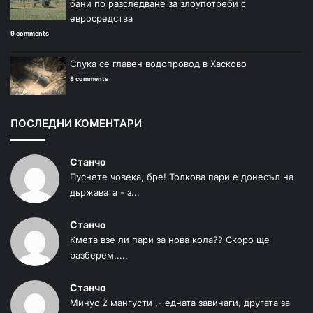
бани по разследване за злоупотреби с
евросредства
9 comments
Спука се главен водопровод в Хасково
8 comments
ПОСЛЕДНИ КОМЕНТАРИ
Станчо
Пуснете човека, бре! Толкова пари е донесъл на
дьржавата - з...
Станчо
Кмета взе ли пари за нова кола?? Скоро ще
разберем.....
Станчо
Минус 2 мангусти ,- едната завинаги, другата за