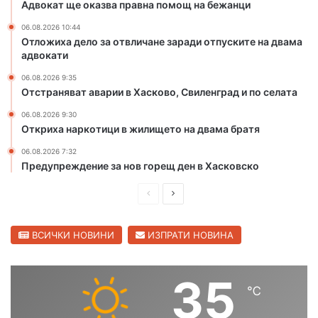
Адвокат ще оказва правна помощ на бежанци
а
к
06.08.2026 10:44
о
Отложиха дело за отвличане заради отпуските на двама
адвокати
в
о
06.08.2026 9:35
с
Отстраняват аварии в Хасково, Свиленград и по селата
т
а
06.08.2026 9:30
Откриха наркотици в жилището на двама братя
в
а
06.08.2026 7:32
с
Предупреждение за нов горещ ден в Хасковско
ц
е
П
С
н
р
л
а
е
е
н
ВСИЧКИ НОВИНИ
ИЗПРАТИ НОВИНА
а
д
д
м
и
в
35
о
℃
ш
а
н
о
н
щ