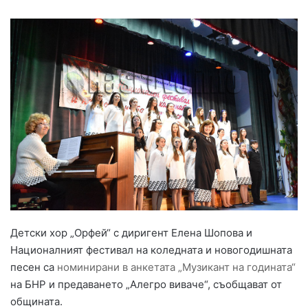
Детски хор „Орфей“ с диригент Елена Шопова и
Националният фестивал на коледната и новогодишната
песен са
номинирани в анкетата „Музикант на годината“
на БНР и предаването „Алегро виваче“, съобщават от
общината.