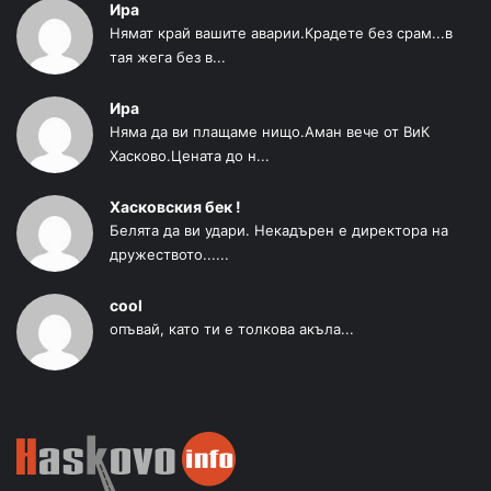
Ира
Нямат край вашите аварии.Крадете без срам...в
тая жега без в...
Ира
Няма да ви плащаме нищо.Аман вече от ВиК
Хасково.Цената до н...
Хасковския бек !
Белята да ви удари. Некадърен е директора на
дружеството......
cool
опъвай, като ти е толкова акъла...