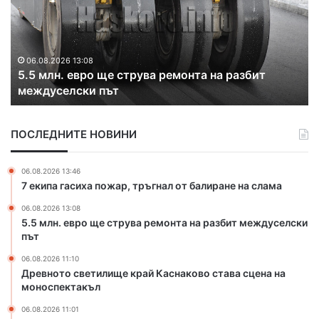
в
н
о
т
о
06.08.2026 11:10
а ремонта на разбит
Древното светилище край 
с
сцена на моноспектакъл
в
е
т
ПОСЛЕДНИТЕ НОВИНИ
и
л
и
06.08.2026 13:46
щ
7 екипа гасиха пожар, тръгнал от балиране на слама
е
06.08.2026 13:08
к
5.5 млн. евро ще струва ремонта на разбит междуселски
р
път
а
й
06.08.2026 11:10
К
Древното светилище край Каснаково става сцена на
а
моноспектакъл
с
06.08.2026 11:01
н