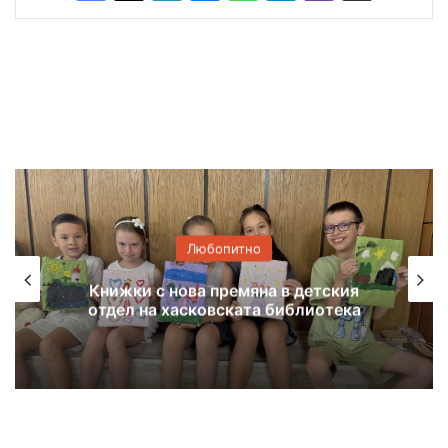
Любопитно
жки с нова премяна в детския
Куп звез
л на хасковската библиотека
Дими