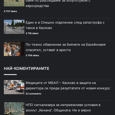
бани по разследване за злоупотреби с
евросредства
4 737 views
Един е в Спешно отделение след катастрофа с
такси в Хасково
3 716 views
По-тежко обвинение за биячите на басейновия
спасител, остават в ареста
3 704 views
НАЙ-КОМЕНТИРАНИТЕ
Медиците от МБАЛ – Хасково в защита на
директора си преди резултатите от новия конкурс
22 comments
НПО сигнализира за неприемливи условия в
зоокът „Кенана“. Общината: Не е вярно