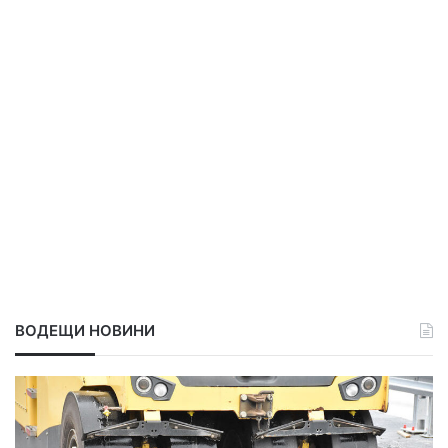
ВОДЕЩИ НОВИНИ
Д
р
е