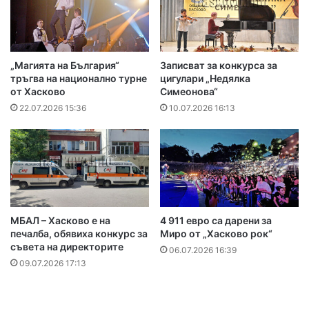
„Магията на България“
Записват за конкурса за
тръгва на национално турне
цигулари „Недялка
от Хасково
Симеонова“
22.07.2026 15:36
10.07.2026 16:13
МБАЛ – Хасково е на
4 911 евро са дарени за
печалба, обявиха конкурс за
Миро от „Хасково рок“
съвета на директорите
06.07.2026 16:39
09.07.2026 17:13