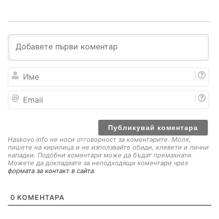
И
м
е
E
m
a
i
l
Haskovo.info не носи отговорност за коментарите. Моля,
пишете на кирилица и не използвайте обиди, клевети и лични
нападки. Подобни коментари може да бъдат премахнати.
Можете да докладвате за неподходящи коментари чрез
формата за контакт в сайта
.
0
КОМЕНТАРА