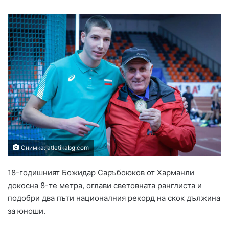
Снимка: atletikabg.com
18-годишният Божидар Саръбоюков от Харманли
докосна 8-те метра, оглави световната ранглиста и
подобри два пъти националния рекорд на скок дължина
за юноши.