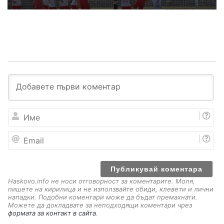
И
м
е
E
m
a
i
l
Haskovo.info не носи отговорност за коментарите. Моля,
пишете на кирилица и не използвайте обиди, клевети и лични
нападки. Подобни коментари може да бъдат премахнати.
Можете да докладвате за неподходящи коментари чрез
формата за контакт в сайта
.