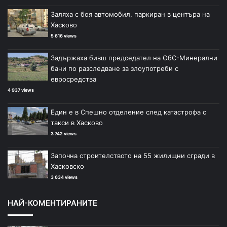
Заляха с боя автомобил, паркиран в центъра на
Хасково
5 616 views
Задържаха бивш председател на ОбС-Минерални
бани по разследване за злоупотреби с
евросредства
4 937 views
Един е в Спешно отделение след катастрофа с
такси в Хасково
3 742 views
Започна строителството на 55 жилищни сгради в
Хасковско
3 634 views
НАЙ-КОМЕНТИРАНИТЕ