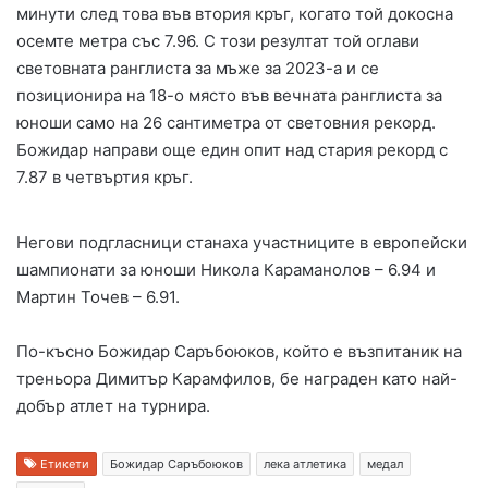
минути след това във втория кръг, когато той докосна
осемте метра със 7.96. С този резултат той оглави
световната ранглиста за мъже за 2023-а и се
позиционира на 18-о място във вечната ранглиста за
юноши само на 26 сантиметра от световния рекорд.
Божидар направи още един опит над стария рекорд с
7.87 в четвъртия кръг.
Негови подгласници станаха участниците в европейски
шампионати за юноши Никола Караманолов – 6.94 и
Мартин Точев – 6.91.
По-късно Божидар Саръбоюков, който е възпитаник на
треньора Димитър Карамфилов, бе награден като най-
добър атлет на турнира.
Етикети
Божидар Саръбоюков
лека атлетика
медал