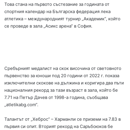
Това стана на първото състезание за годината от
спортния календар на Българска федерация лека
атлетика – международният турнир „Академик“, който
се проведе в зала „Асикс арена“ в София.
Сребърният медалист на скок височина от световното
първенство за юноши под 20 години от 2022 г. показа
изключителни скокове на дължина и коригира два пъти
националния рекорд за тази възраст в зала, който бе
7.71 на Петър Дачев от 1998-а година, съобщава
„atletikabg.com“.
Талантът от „Хеброс“ – Харманли се приземи на 7.83 в
първия си опит. Вторият рекорд на Саръбоюков бе