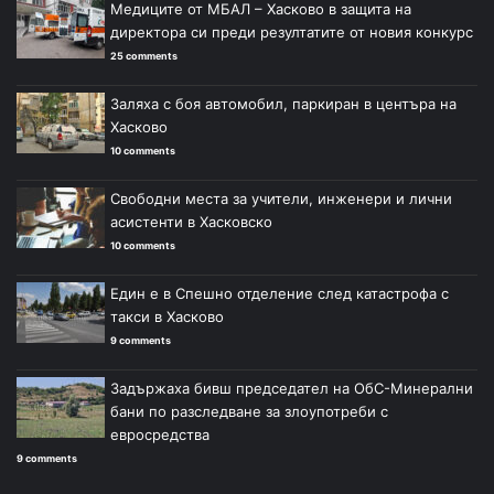
Медиците от МБАЛ – Хасково в защита на
директора си преди резултатите от новия конкурс
25 comments
Заляха с боя автомобил, паркиран в центъра на
Хасково
10 comments
Свободни места за учители, инженери и лични
асистенти в Хасковско
10 comments
Един е в Спешно отделение след катастрофа с
такси в Хасково
9 comments
Задържаха бивш председател на ОбС-Минерални
бани по разследване за злоупотреби с
евросредства
9 comments