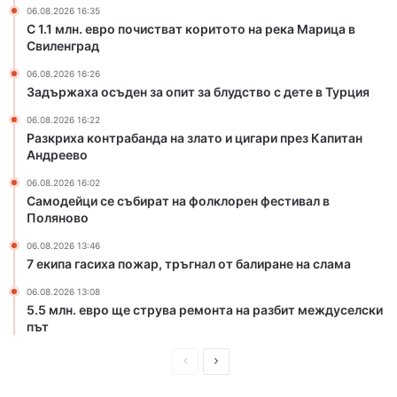
з
о
06.08.2026 16:35
л
л
С 1.1 млн. евро почистват коритото на река Марица в
а
Свиленград
к
т
л
06.08.2026 16:26
о
о
Задържаха осъден за опит за блудство с дете в Турция
и
р
ц
е
06.08.2026 16:22
Разкриха контрабанда на злато и цигари през Капитан
и
н
Андреево
г
ф
а
е
06.08.2026 16:02
р
с
Самодейци се събират на фолклорен фестивал в
и
т
Поляново
п
и
06.08.2026 13:46
р
в
7 екипа гасиха пожар, тръгнал от балиране на слама
е
а
з
л
06.08.2026 13:08
К
в
5.5 млн. евро ще струва ремонта на разбит междуселски
а
П
път
п
о
и
П
С
л
т
я
р
л