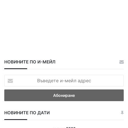
НОВИНИТЕ ПО И-МЕЙЛ
В
ъ
в
е
д
е
НОВИНИТЕ ПО ДАТИ
т
е
и