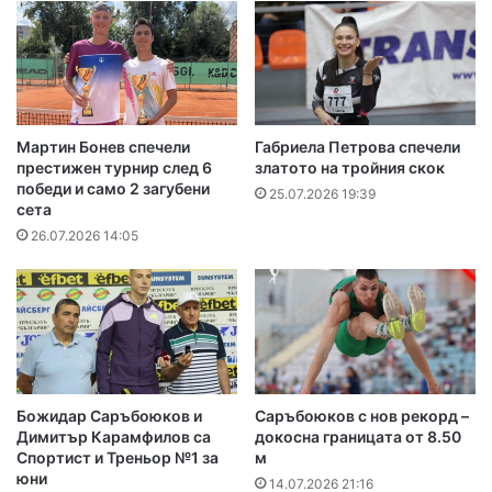
Мартин Бонев спечели
Габриела Петрова спечели
престижен турнир след 6
златото на тройния скок
победи и само 2 загубени
25.07.2026 19:39
сета
26.07.2026 14:05
Божидар Саръбоюков и
Саръбоюков с нов рекорд –
Димитър Карамфилов са
докосна границата от 8.50
Спортист и Треньор №1 за
м
юни
14.07.2026 21:16