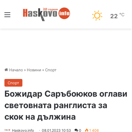
Меню
℃
22
Начало
»
Новини
»
Спорт
Спорт
Божидар Саръбоюков оглави
световната ранглиста за
скок на дължина
Haskovo.info
08.01.2023 10:53
0
1 406