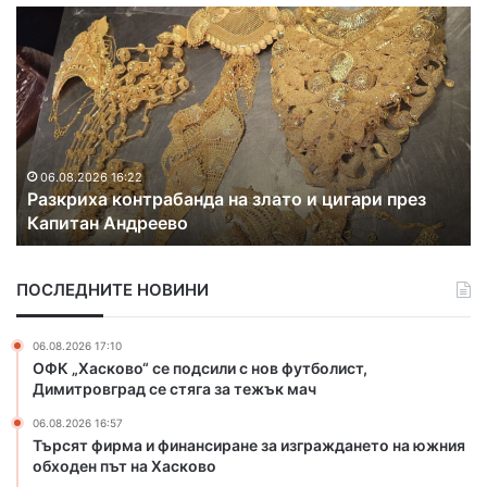
Р
С
а
а
з
м
к
о
р
д
и
е
х
й
а
ц
06.08.2026 16:22
Разкриха контрабанда на злато и цигари през
к
и
Капитан Андреево
о
с
н
е
т
с
ПОСЛЕДНИТЕ НОВИНИ
р
ъ
а
б
б
и
06.08.2026 17:10
а
р
ОФК „Хасково“ се подсили с нов футболист,
н
а
Димитровград се стяга за тежък мач
д
т
06.08.2026 16:57
а
н
Търсят фирма и финансиране за изграждането на южния
н
а
обходен път на Хасково
а
ф