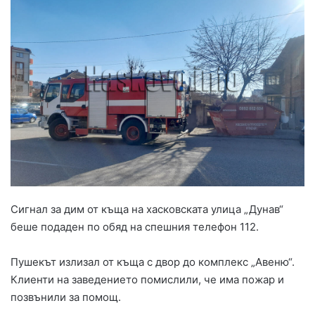
Сигнал за дим от къща на хасковската улица „Дунав“
беше подаден по обяд на спешния телефон 112.
Пушекът излизал от къща с двор до комплекс „Авеню“.
Клиенти на заведението помислили, че има пожар и
позвънили за помощ.