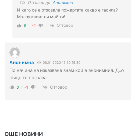
Отговор до
Анонимен
И каго се е отзовала пожартата какво е гасила?
Малоумният си май ти!
Отговор
5
-2
Анонимна
08.01.2023 15:30 15:30
По начина на изказване знам кой е анонимния. Д..о
също го познава
Отговор
2
-1
ОЩЕ НОВИНИ