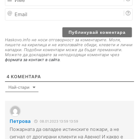
м
е
E
m
a
i
l
Haskovo.info не носи отговорност за коментарите. Моля,
пишете на кирилица и не използвайте обиди, клевети и лични
нападки. Подобни коментари може да бъдат премахнати.
Можете да докладвате за неподходящи коментари чрез
формата за контакт в сайта
.
4
КОМЕНТАРА
Най-стари
Петрова
08.01.2023 13:59 13:59
Пожарната да овладее истинскиге пожари, а не
сигнал от дрогирани клиенти на Авеню! И какво е