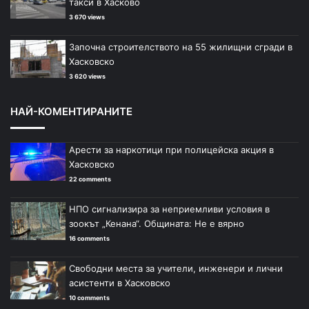
такси в Хасково
3 670 views
Започна строителството на 55 жилищни сгради в
Хасковско
3 620 views
НАЙ-КОМЕНТИРАНИТЕ
Арести за наркотици при полицейска акция в
Хасковско
22 comments
НПО сигнализира за неприемливи условия в
зоокът „Кенана“. Общината: Не е вярно
16 comments
Свободни места за учители, инженери и лични
асистенти в Хасковско
10 comments