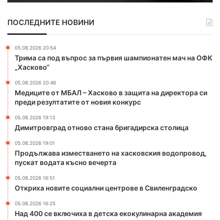
а
и
д
з
ПОСЛЕДНИТЕ НОВИНИ
о
м
т
е
н
с
05.08.2026 20:54
о
т
Трима са под въпрос за първия шампионатен мач на ОФК
в
в
„Хасково“
о
а
05.08.2026 20:46
с
н
Медиците от МБАЛ – Хасково в защита на директора си
т
е
преди резултатите от новия конкурс
а
т
н
о
05.08.2026 19:13
а
н
Димитровград отново стана бригадирска столица
б
а
05.08.2026 19:01
р
х
Продължава изместването на хасковския водопровод,
и
а
пускат водата късно вечерта
г
с
а
к
05.08.2026 16:51
Откриха новите социални центрове в Свиленградско
д
о
и
в
05.08.2026 16:25
р
с
Над 400 се включиха в детска екокулинарна академия
с
к