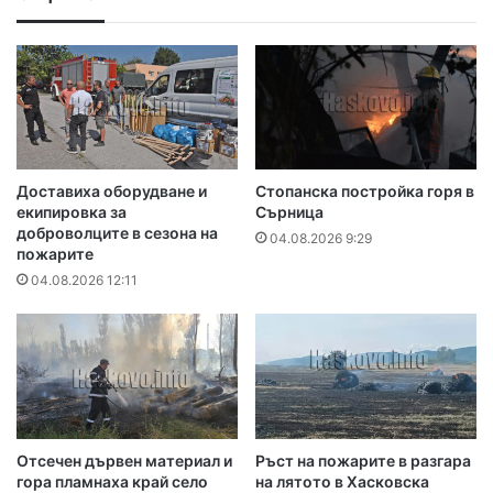
Доставиха оборудване и
Стопанска постройка горя в
екипировка за
Сърница
доброволците в сезона на
04.08.2026 9:29
пожарите
04.08.2026 12:11
Отсечен дървен материал и
Ръст на пожарите в разгара
гора пламнаха край село
на лятото в Хасковска