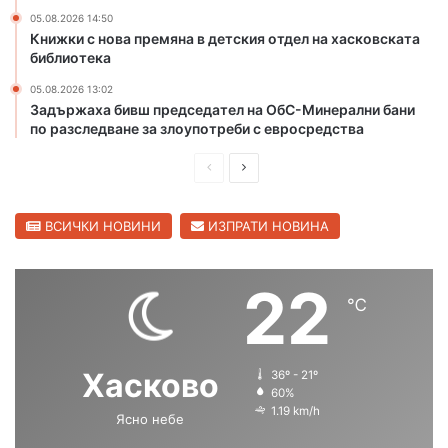
к
и
05.08.2026 14:50
Книжки с нова премяна в детския отдел на хасковската
а
я
библиотека
с
в
т
о
05.08.2026 13:02
о
д
Задържаха бивш председател на ОбС-Минерални бани
л
о
по разследване за злоупотреби с евросредства
и
п
ц
р
П
С
а
о
р
л
в
е
е
ВСИЧКИ НОВИНИ
ИЗПРАТИ НОВИНА
о
д
д
д
,
и
в
22
п
℃
ш
а
у
с
н
щ
к
а
а
Хасково
36º - 21º
а
с
с
60%
т
1.19 km/h
в
Ясно небе
т
т
о
р
р