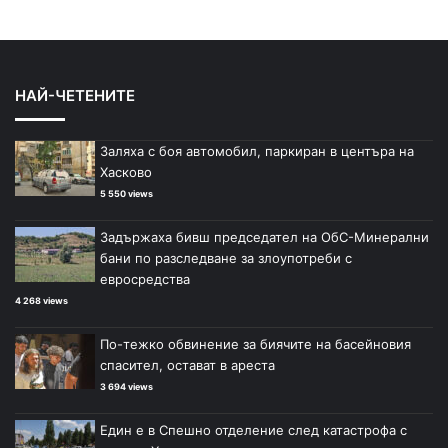
НАЙ-ЧЕТЕНИТЕ
Заляха с боя автомобил, паркиран в центъра на
Хасково
5 550 views
Задържаха бивш председател на ОбС-Минерални
бани по разследване за злоупотреби с
евросредства
4 268 views
По-тежко обвинение за биячите на басейновия
спасител, остават в ареста
3 694 views
Един е в Спешно отделение след катастрофа с