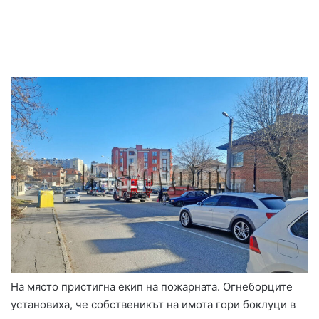
На място пристигна екип на пожарната. Огнеборците
установиха, че собственикът на имота гори боклуци в