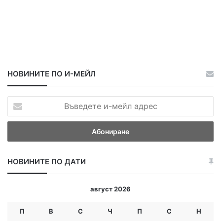
НОВИНИТЕ ПО И-МЕЙЛ
В
ъ
в
е
д
е
НОВИНИТЕ ПО ДАТИ
т
е
и
август 2026
-
м
П
В
С
Ч
П
С
Н
е