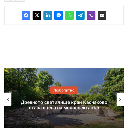
Любопитно
Книжки с нова премяна в детския
отдел на хасковската библиотека