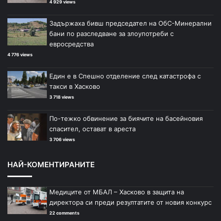
4 929 views
Задържаха бивш председател на ОбС-Минерални
бани по разследване за злоупотреби с
евросредства
4 776 views
Един е в Спешно отделение след катастрофа с
такси в Хасково
3 718 views
По-тежко обвинение за биячите на басейновия
спасител, остават в ареста
3 706 views
НАЙ-КОМЕНТИРАНИТЕ
Медиците от МБАЛ – Хасково в защита на
директора си преди резултатите от новия конкурс
22 comments