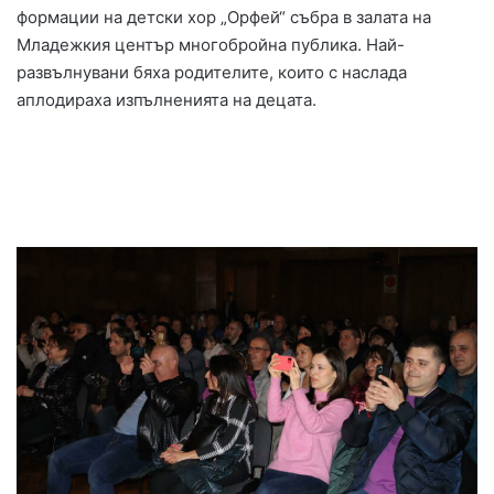
формации на детски хор „Орфей“ събра в залата на
Младежкия център многобройна публика. Най-
развълнувани бяха родителите, които с наслада
аплодираха изпълненията на децата.