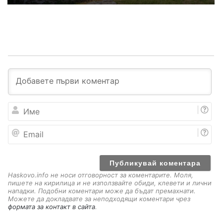
И
м
е
E
m
a
i
l
Haskovo.info не носи отговорност за коментарите. Моля,
пишете на кирилица и не използвайте обиди, клевети и лични
нападки. Подобни коментари може да бъдат премахнати.
Можете да докладвате за неподходящи коментари чрез
формата за контакт в сайта
.