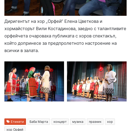
Диригентът на хор „Орфей“ Елена Цветкова и
хормайсторът Вили Костадинова, заедно с талантливите
орфейчета очароваха публиката с хоров спектакъл,
който допринесе за предпролетното настроение на
всички в залата.
Етикети
Баба Марта
концерт
музика
празник
хор
хор Орфей