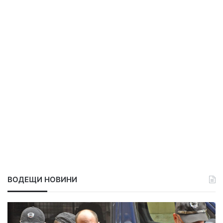
ВОДЕЩИ НОВИНИ
Р
С
а
а