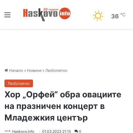
Меню
℃
36
Начало
»
Новини
»
Любопитно
Любопитно
Хор „Орфей“ обра овациите
на празничен концерт в
Младежкия център
Haskovo.info
01.03.2023 21:15
0