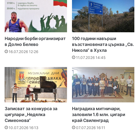
Народни борби организират
100 години навърши
в Долно Белево
възстановената църква „Св.
Никола“ в Хухла
16.07.2026 12:26
11.07.2026 14:45
Записват за конкурса за
Наградиха митничари,
цигулари „Недялка
заловили 1.6 млн. цигари
Симеонова“
край Свиленград
10.07.2026 16:13
07.07.2026 16:11