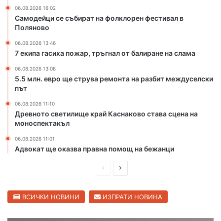
а
к
06.08.2026 16:02
т
л
Самодейци се събират на фолклорен фестивал в
о
о
Поляново
и
р
ц
е
06.08.2026 13:46
7 екипа гасиха пожар, тръгнал от балиране на слама
и
н
г
ф
06.08.2026 13:08
а
е
5.5 млн. евро ще струва ремонта на разбит междуселски
р
с
път
и
т
06.08.2026 11:10
п
и
Древното светилище край Каснаково става сцена на
р
в
моноспектакъл
е
а
з
л
06.08.2026 11:01
К
в
Адвокат ще оказва правна помощ на бежанци
а
П
п
о
П
С
и
л
р
л
т
я
е
е
ВСИЧКИ НОВИНИ
ИЗПРАТИ НОВИНА
а
н
н
о
д
д
А
в