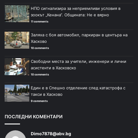
НПО сигнализира за неприемливи условия в
зоокът „Кенана“. Общината: Не е вярно
11 comments
Заляха с боя автомобил, паркиран в центъра на
Хасково
10 comments
Свободни места за учители, инженери и лични
асистенти в Хасковско
10 comments
Един е в Спешно отделение след катастрофа с
такси в Хасково
9 comments
ПОСЛЕДНИ КОМЕНТАРИ
Dimo7878@abv.bg