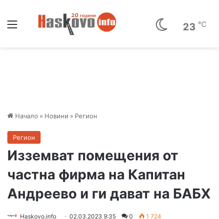
Меню
℃
23
Начало
»
Новини
»
Регион
Регион
Изземват помещения от
частна фирма на Капитан
Андреево и ги дават на БАБХ
Haskovo.info
02.03.2023 9:35
0
1 724