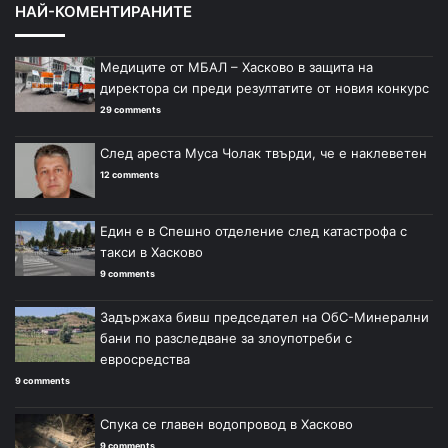
НАЙ-КОМЕНТИРАНИТЕ
Медиците от МБАЛ – Хасково в защита на
директора си преди резултатите от новия конкурс
29 comments
След ареста Муса Чолак твърди, че е наклеветен
12 comments
Един е в Спешно отделение след катастрофа с
такси в Хасково
9 comments
Задържаха бивш председател на ОбС-Минерални
бани по разследване за злоупотреби с
евросредства
9 comments
Спука се главен водопровод в Хасково
9 comments