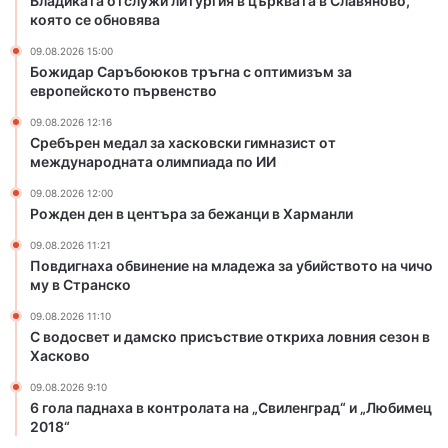
Владиката отслужи литургия в църквата в Славяново,
о
която се обновява
в
с
09.08.2026 15:00
к
Божидар Саръбоюков тръгна с оптимизъм за
европейското първенство
и
г
09.08.2026 12:16
и
Сребърен медал за хасковски гимназист от
м
международната олимпиада по ИИ
н
09.08.2026 12:00
а
Рожден ден в центъра за бежанци в Харманли
з
и
09.08.2026 11:21
с
Повдигнаха обвинение на младежа за убийството на чичо
т
му в Странско
о
09.08.2026 11:10
т
С водосвет и дамско присъствие откриха ловния сезон в
м
Хасково
е
ж
09.08.2026 9:10
д
6 гола паднаха в контролата на „Свиленград“ и „Любимец
2018“
у
н