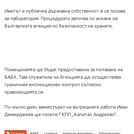
Имотът е публична държавна собственост и се ползва
за лаборатория. Процедурата започва по искане на
Българската агенция по безопасност на храните.
Помещенията ще бъдат предоставени за ползване на
БАБХ. Там служители на Агенцията ще осъществява
граничния инспекционен контрол съгласно
правомощията си.
По-късно днес министърът на вътрешните работи Иван
Демерджиев ще посети ГКПП „Капитан Андреево“.
Етикети
БАБХ
граница
Капитан Андреево
лаборатория