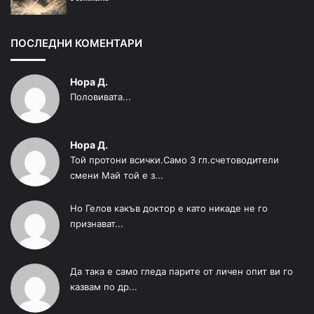
ПОСЛЕДНИ КОМЕНТАРИ
Нора Д.
Половивата...
Нора Д.
Той протони всички.Само 3 гл.счетоводители
смени Май той е з...
Но Гелов какъв доктор е като никаде не го
признават...
Да така е само гледа парите от личен опит ви го
казвам по др...