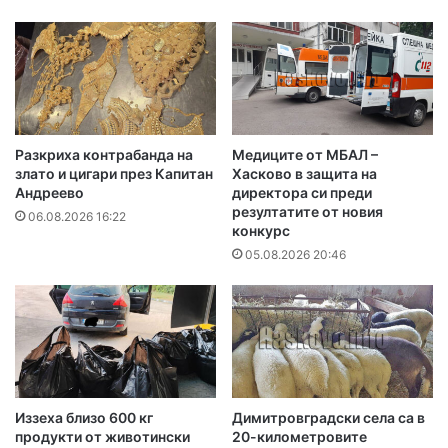
Разкриха контрабанда на
Медиците от МБАЛ –
злато и цигари през Капитан
Хасково в защита на
Андреево
директора си преди
резултатите от новия
06.08.2026 16:22
конкурс
05.08.2026 20:46
Иззеха близо 600 кг
Димитровградски села са в
продукти от животински
20-километровите