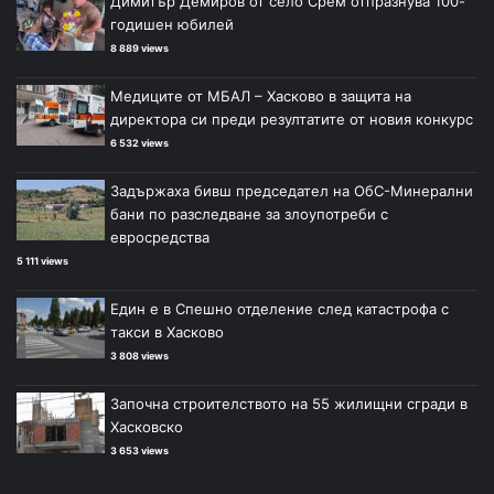
Димитър Демиров от село Срем отпразнува 100-
годишен юбилей
8 889 views
Медиците от МБАЛ – Хасково в защита на
директора си преди резултатите от новия конкурс
6 532 views
Задържаха бивш председател на ОбС-Минерални
бани по разследване за злоупотреби с
евросредства
5 111 views
Един е в Спешно отделение след катастрофа с
такси в Хасково
3 808 views
Започна строителството на 55 жилищни сгради в
Хасковско
3 653 views