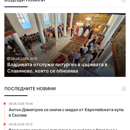
С
р
е
б
ъ
р
е
н
5
09.08.2026 12:16
тслужи литургия в църквата в
Сребърен медал
м
която се обновява
международнат
е
д
а
ПОСЛЕДНИТЕ НОВИНИ
л
з
а
09.08.2026 19:46
х
Антон Димитров се окичи с медал от Европейската купа
а
в Скопие
с
09.08.2026 16:15
к