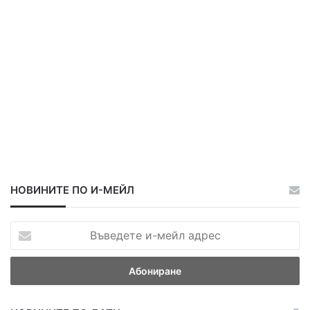
НОВИНИТЕ ПО И-МЕЙЛ
В
ъ
в
е
д
е