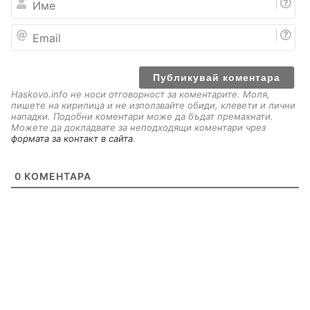
м
е
E
m
a
i
l
Haskovo.info не носи отговорност за коментарите. Моля,
пишете на кирилица и не използвайте обиди, клевети и лични
нападки. Подобни коментари може да бъдат премахнати.
Можете да докладвате за неподходящи коментари чрез
формата за контакт в сайта
.
0
КОМЕНТАРА