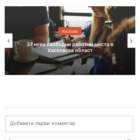
Хасково
37 нови свободни работни места в
Хасковска област
И