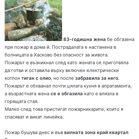
83-годишна жена
бе обгазена
при пожар в дома й. Пострадалата е настанена в
болницата в Хасково без опасност за живота.
Пожарът е възникнал след като жената се приготвяла
да готви и оставила върху включен електрически
котлон
тиган с олио
, но после
забравила за него
.
Пожарът е обхванал почти цялата кухня в апратамента,
а възрастната жена
се е обгазила
като е влязла в
горящата стая.
Малко след това пристигат пожарникарите, които я
спасяват и викат линейка.
Пожар бушува днес и във
вилната зона край квартал