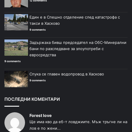
12 comments
Един е в Спешно отделение след катастрофа с
такси в Хасково
9 comments
Задържаха бивш председател на ОбС-Минерални
бани по разследване за злоупотреби с
евросредства
9 comments
Спука се главен водопровод в Хасково
9 comments
ПОСЛЕДНИ КОМЕНТАРИ
Forest love
Ще има кво да еб-т ловджиите. Мъж тръгне ли на
лов е по жени...