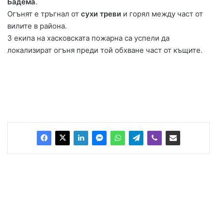
Бадема
.
Огънят е тръгнал от
сухи треви
и горял между част от
вилите в района.
3 екипа на хасковската пожарна са успели да
локализират огъня преди той обхване част от къщите.