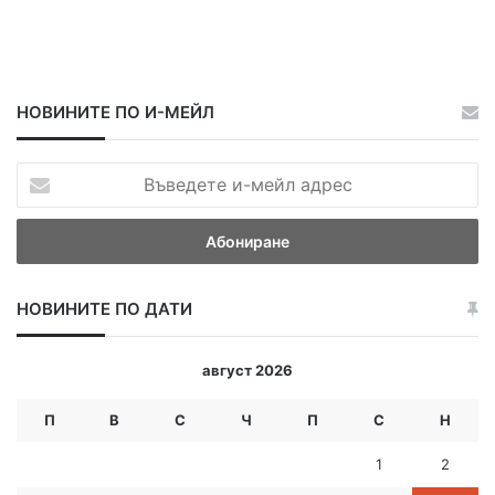
НОВИНИТЕ ПО И-МЕЙЛ
В
ъ
в
е
д
е
НОВИНИТЕ ПО ДАТИ
т
е
и
август 2026
-
м
П
В
С
Ч
П
С
Н
е
й
1
2
л