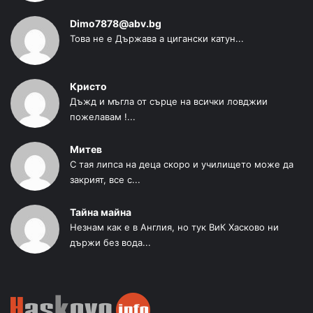
Dimo7878@abv.bg
Това не е Държава а цигански катун...
Кристо
Дъжд и мъгла от сърце на всички ловджии
пожелавам !...
Митев
С тая липса на деца скоро и училището може да
закрият, все с...
Тайна майна
Незнам как е в Англия, но тук ВиК Хасково ни
държи без вода...