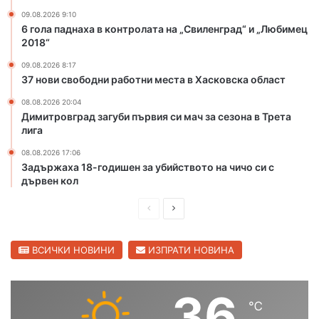
Х
а
09.08.2026 9:10
6 гола паднаха в контролата на „Свиленград“ и „Любимец
а
з
2018“
р
а
м
у
09.08.2026 8:17
а
б
37 нови свободни работни места в Хасковска област
н
и
08.08.2026 20:04
л
й
Димитровград загуби първия си мач за сезона в Трета
и
с
лига
т
в
08.08.2026 17:06
о
Задържаха 18-годишен за убийството на чичо си с
т
дървен кол
о
П
С
н
а
р
л
ч
е
е
ВСИЧКИ НОВИНИ
ИЗПРАТИ НОВИНА
и
д
д
ч
о
и
в
36
с
℃
ш
а
и