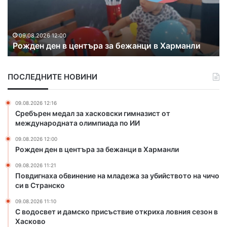
н
г
д
н
е
а
н
х
09.08.2026 12:00
Рожден ден в центъра за бежанци в Харманли
в
а
ц
о
е
б
ПОСЛЕДНИТЕ НОВИНИ
н
в
т
и
ъ
н
09.08.2026 12:16
р
е
Сребърен медал за хасковски гимназист от
а
н
международната олимпиада по ИИ
з
и
09.08.2026 12:00
а
е
Рожден ден в центъра за бежанци в Харманли
б
н
е
а
09.08.2026 11:21
ж
м
Повдигнаха обвинение на младежа за убийството на чичо
а
л
си в Странско
н
а
09.08.2026 11:10
ц
д
С водосвет и дамско присъствие откриха ловния сезон в
и
е
Хасково
в
ж