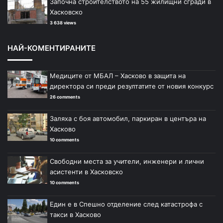
Започна строителството на 55 жилищни сгради в
Хасковско
3 638 views
НАЙ-КОМЕНТИРАНИТЕ
Медиците от МБАЛ – Хасково в защита на
директора си преди резултатите от новия конкурс
26 comments
Заляха с боя автомобил, паркиран в центъра на
Хасково
10 comments
Свободни места за учители, инженери и лични
асистенти в Хасковско
10 comments
Един е в Спешно отделение след катастрофа с
такси в Хасково