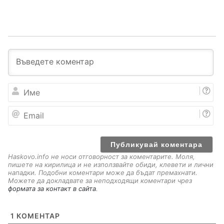
И
м
е
E
m
a
i
l
Haskovo.info не носи отговорност за коментарите. Моля,
пишете на кирилица и не използвайте обиди, клевети и лични
нападки. Подобни коментари може да бъдат премахнати.
Можете да докладвате за неподходящи коментари чрез
формата за контакт в сайта
.
1
КОМЕНТАР