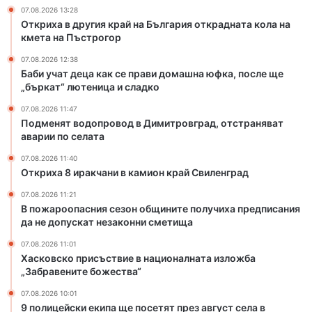
о
н
07.08.2026 13:28
в
и
Откриха в другия край на България открадната кола на
о
в
кмета на Пъстрогор
д
к
07.08.2026 12:38
в
а
Баби учат деца как се прави домашна юфка, после ще
Д
м
„бъркат“ лютеница и сладко
и
и
м
о
07.08.2026 11:47
и
н
Подменят водопровод в Димитровград, отстраняват
т
аварии по селата
к
р
р
07.08.2026 11:40
о
а
Откриха 8 иракчани в камион край Свиленград
в
й
г
С
07.08.2026 11:21
В пожароопасния сезон общините получиха предписания
р
в
да не допускат незаконни сметища
а
и
д
л
07.08.2026 11:01
,
е
Хасковско присъствие в националната изложба
о
н
„Забравените божества“
т
г
07.08.2026 10:01
с
р
9 полицейски екипа ще посетят през август села в
т
а