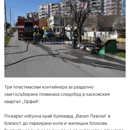
Три пластмасови контейнера за разделно
сметосъбиране пламнаха следобед в хасковския
квартал „Орфей“.
Пожарът избухна край булевард „Васил Левски“ в
близост до паркирани коли и жилищни блокове.