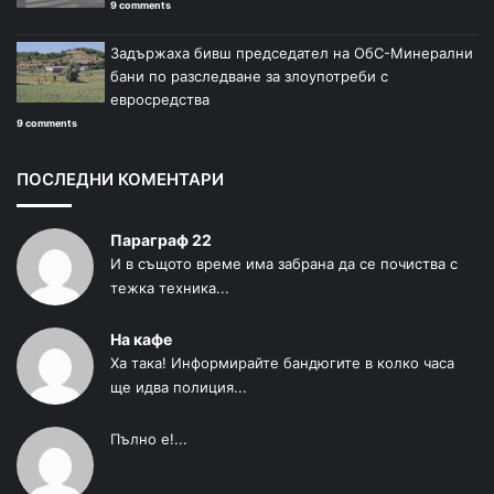
9 comments
Задържаха бивш председател на ОбС-Минерални
бани по разследване за злоупотреби с
евросредства
9 comments
ПОСЛЕДНИ КОМЕНТАРИ
Параграф 22
И в същото време има забрана да се почиства с
тежка техника...
На кафе
Ха така! Информирайте бандюгите в колко часа
ще идва полиция...
Пълно е!...