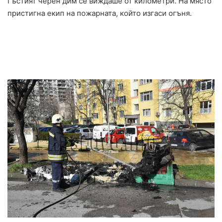
Гъстият черен дим се виждаше от километри. На място
пристигна екип на пожарната, който изгаси огъня.