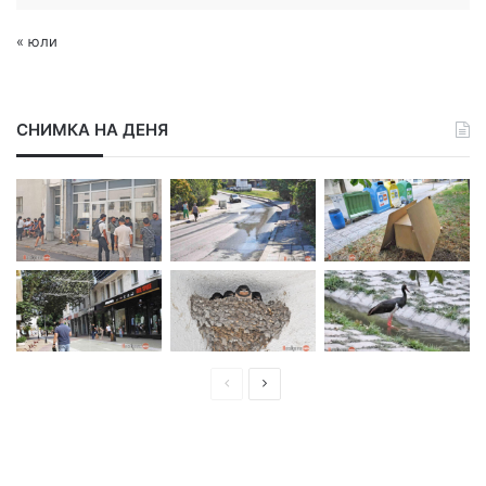
« юли
СНИМКА НА ДЕНЯ
П
С
р
л
е
е
д
д