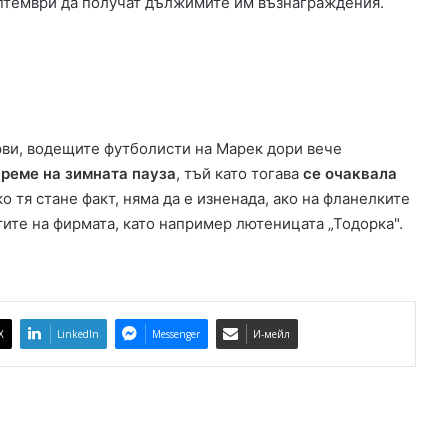
ептември да получат дължимите им възнаграждения.
а
р
е
н
п
а
р
рви, водещите футболисти на Марек дори вече
к
време на зимната пауза
, тъй като тогава
се очаквала
б
л
о тя стане факт, няма да е изненада, ако на фланелките
о
тите на фирмата, като например лютеницата „Тодорка".
к
и
р
а
к
X
LinkedIn
Messenger
И-мейл
р
ъ
с
т
о
в