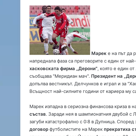
О
р
Марек
е на път да
а
напреднала фаза са преговорите с един от най
н
ж
хасковската фирма „Дерони"
, която е един о
е
съобщава "Меридиан мач".
Президент на „Дер
в
допълва вестникът. Делчунков е играл и за "Ха
07.08.2026 15:18
к
Оранжев код за жеги 
Всъщност най-силните години от кариера му са
о
риск от пожари в Хаск
д
з
Марек изпадна в сериозна финансова криза в н
а
състав
. Заради нея в шампионатния двубой с 
ж
загуби катастрофално с 0:8 в Дупница. Според
е
договор
футболистите на Марек
прекратиха ст
г