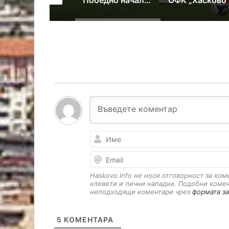
Христо Бонев получи отличие от симеоновградския клуб по борба
Победно начало на сезона за ОФК „Хасково“
Haskovo.info не носи отговорност за ко
клевети и лични нападки. Подобни коме
неподходящи коментари чрез
формата за
5
КОМЕНТАРА