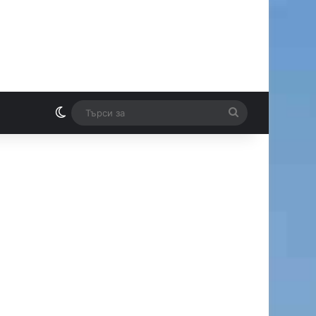
Switch skin
Търси
И
за