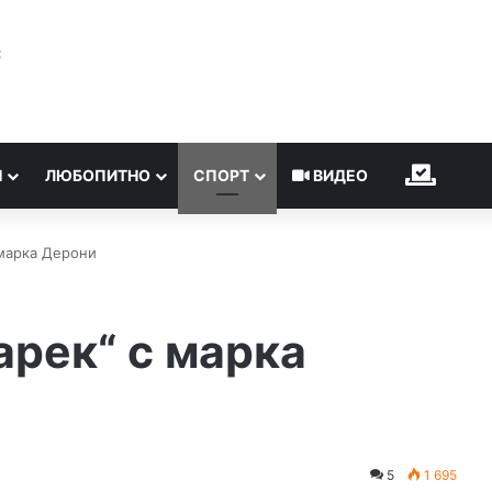
℃
Н
ЛЮБОПИТНО
СПОРТ
ВИДЕО
ИЗБОР
 марка Дерони
арек“ с марка
5
1 695