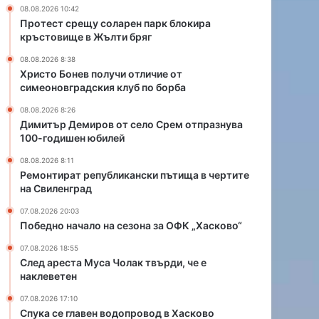
ч
т
08.08.2026 10:42
и
с
Протест срещу соларен парк блокира
о
е
кръстовище в Жълти бряг
т
л
08.08.2026 8:38
л
о
Христо Бонев получи отличие от
и
С
симеоновградския клуб по борба
ч
р
и
е
08.08.2026 8:26
е
м
Димитър Демиров от село Срем отпразнува
100-годишен юбилей
о
о
т
т
08.08.2026 8:11
с
п
Ремонтират републикански пътища в чертите
и
р
на Свиленград
м
а
07.08.2026 20:03
е
з
Победно начало на сезона за ОФК „Хасково“
о
н
н
у
07.08.2026 18:55
о
в
След ареста Муса Чолак твърди, че е
в
а
наклеветен
г
1
07.08.2026 17:10
р
0
Спука се главен водопровод в Хасково
а
0