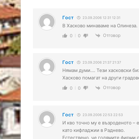
Гост
23.09.2006 12:31 12:31
В Хасково минаваме на Олинеза.
Отговор
0
0
Гост
23.09.2006 21:37 21:37
Нямам думи…. Тези хасковски би
Хасково помагат на други градове
Отговор
0
0
Гост
23.09.2006 22:53 22:53
И кво точно му е възроденото – 
като кифладжии в Раднево.
Естествено, че голямите фирми с