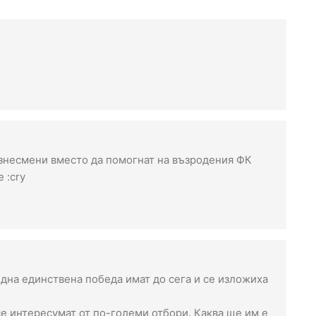
знесмени вместо да помогнат на възродения ФК
 :cry
една единствена победа имат до сега и се изложиха
е интересумат от по-големи отбори. Каква ще им е