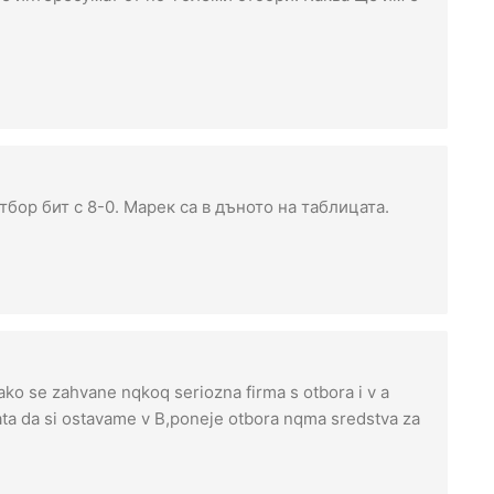
отбор бит с 8-0. Марек са в дъното на таблицата.
ako se zahvane nqkoq seriozna firma s otbora i v a
ata da si ostavame v B,poneje otbora nqma sredstva za