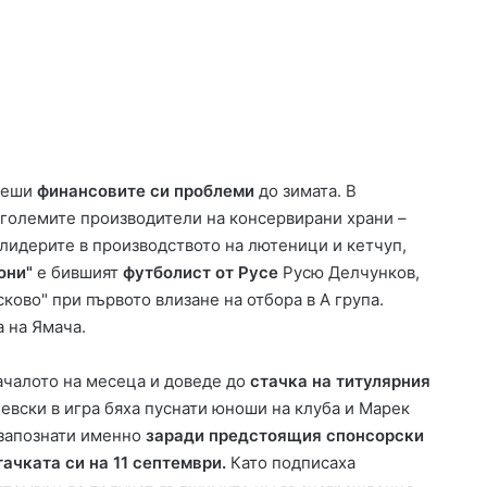
П
р
 реши
финансовите си проблеми
до зимата. В
о
-големите производители на консервирани храни –
т
е
т лидерите в производството на лютеници и кетчуп,
с
они"
е бившият
футболист от Русе
Русю Делчунков,
т
сково" при първото влизане на отбора в А група.
08.08.2026 10:42
с
и екстремен
Протест срещу соларен парк
 на Ямача.
р
овска област
блокира кръстовище в Жълти бряг
е
щ
ачалото на месеца и доведе до
стачка на титулярния
у
Левски в игра бяха пуснати юноши на клуба и Марек
с
 запознати именно
заради предстоящия спонсорски
о
ачката си на 11 септември.
Като подписаха
л