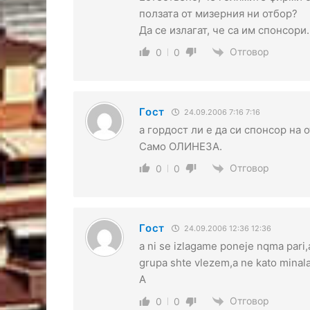
ползата от мизерния ни отбор?
Да се излагат, че са им спонсори.
Отговор
0
0
Гост
24.09.2006 7:16 7:16
а гордост ли е да си спонсор на 
Само ОЛИНЕЗА.
Отговор
0
0
Гост
24.09.2006 12:36 12:36
a ni se izlagame poneje nqma pari,
grupa shte vlezem,a ne kato minal
A
Отговор
0
0