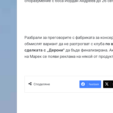
споразумение с боса Йордан Андреев до 26 с
и
и
е
к
с
т
р
Разбрали за преговорите с фабриката за консе
е
обмислят вариант да не разтрогват с клуба
по 
м
е
сделката с „Дерони"
да бъде финализирана. Ак
н
на Марек се появи реклама на някой от продук
р
и
с
к
о
Споделяне
Facebook
т
п
о
ж
а
р