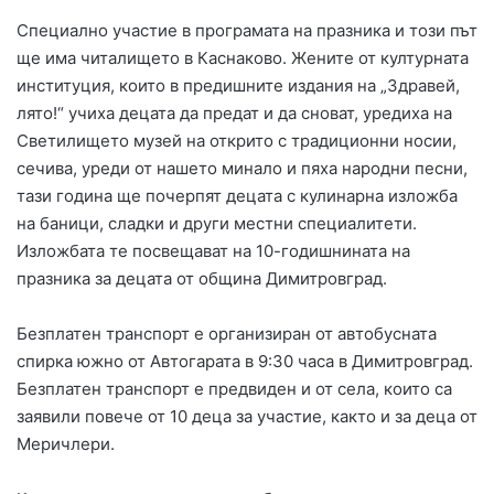
Специално участие в програмата на празника и този път
ще има читалището в Каснаково. Жените от културната
институция, които в предишните издания на „Здравей,
лято!“ учиха децата да предат и да сноват, уредиха на
Светилището музей на открито с традиционни носии,
сечива, уреди от нашето минало и пяха народни песни,
тази година ще почерпят децата с кулинарна изложба
на баници, сладки и други местни специалитети.
Изложбата те посвещават на 10-годишнината на
празника за децата от община Димитровград.
Безплатен транспорт е организиран от автобусната
спирка южно от Автогарата в 9:30 часа в Димитровград.
Безплатен транспорт е предвиден и от села, които са
заявили повече от 10 деца за участие, както и за деца от
Меричлери.