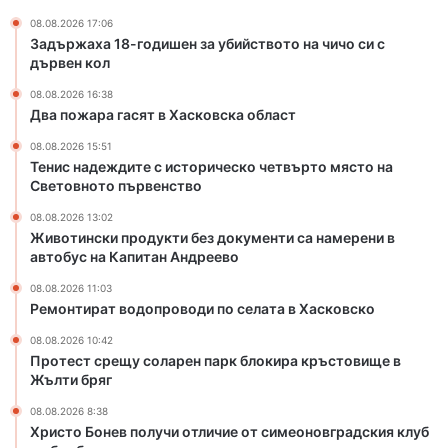
с
п
08.08.2026 17:06
и
р
Задържаха 18-годишен за убийството на чичо си с
с
о
дървен кол
т
в
08.08.2026 16:38
о
о
Два пожара гасят в Хасковска област
р
д
и
и
08.08.2026 15:51
ч
п
Тенис надеждите с историческо четвърто място на
е
о
Световното първенство
с
с
08.08.2026 13:02
к
е
Животински продукти без документи са намерени в
о
л
автобус на Капитан Андреево
ч
а
е
т
08.08.2026 11:03
Ремонтират водопроводи по селата в Хасковско
т
а
в
в
08.08.2026 10:42
ъ
Х
Протест срещу соларен парк блокира кръстовище в
р
а
Жълти бряг
т
с
08.08.2026 8:38
о
к
Христо Бонев получи отличие от симеоновградския клуб
м
о