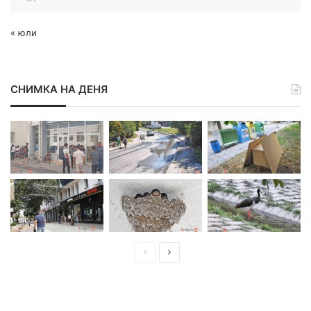
« юли
СНИМКА НА ДЕНЯ
П
С
р
л
е
е
д
д