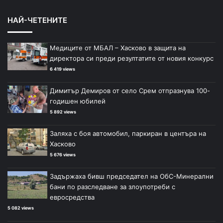
НАЙ-ЧЕТЕНИТЕ
Медиците от МБАЛ – Хасково в защита на
директора си преди резултатите от новия конкурс
6 419 views
Димитър Демиров от село Срем отпразнува 100-
годишен юбилей
5 892 views
Заляха с боя автомобил, паркиран в центъра на
Хасково
5 676 views
Задържаха бивш председател на ОбС-Минерални
бани по разследване за злоупотреби с
евросредства
5 082 views