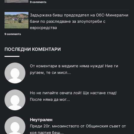
9 comments
Задържаха бивш председател на ОбС-Минерални
бани по разследване за злоупотреби с
евросредства
9 comments
ПОСЛЕДНИ КОМЕНТАРИ
От коментари в медиите няма нужда! Ние ги
ругаем, те си мисл...
Но не пипайте овчата лой! Ще настане глад!
После няма да мог...
Неутрален
Преди 20г. мнозинството от Общинския съвет от
коя партия беш...