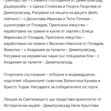
Грънчарство – с Ивайло Господинов от Димитровград,
Дърворезба – с Цанка Стоянова и Георги Георгиев от
Димитровград, Рисуване на лицата на децата (фейс
пейтинг) – с Десислава Иванова и Тети Попова –
сценографи от Пловдив, Приложно изкуство –
изработване на гривни и кукли от хартия с Елица
Маринова от Пловдив, Приложно изкуство –
изработване на гривни с Веселин Николов от Пловдив,
Живопис – с Академия за таланти – Димитровград,
Рисуване на керамични чаши със специални бои – с
Академия за таланти – Димитровград.
Спортните състезания – отборни и индивидуални,
подготвят общинският съветник Валентина Кунева и
Христо Тодев. Наградите за победителите са торти.
Лекция за Светилището ще представя археологът от
Исторически музей – Димитровград Нели Кръстева.