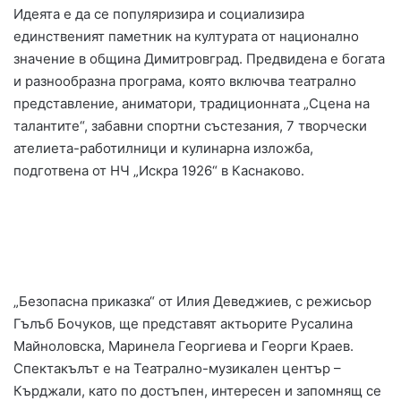
Идеята е да се популяризира и социализира
единственият паметник на културата от национално
значение в община Димитровград. Предвидена е богата
и разнообразна програма, която включва театрално
представление, аниматори, традиционната „Сцена на
талантите“, забавни спортни състезания, 7 творчески
ателиета-работилници и кулинарна изложба,
подготвена от НЧ „Искра 1926“ в Каснаково.
„Безопасна приказка“ от Илия Деведжиев, с режисьор
Гълъб Бочуков, ще представят актьорите Русалина
Майноловска, Маринела Георгиева и Георги Краев.
Спектакълът е на Театрално-музикален център –
Кърджали, като по достъпен, интересен и запомнящ се