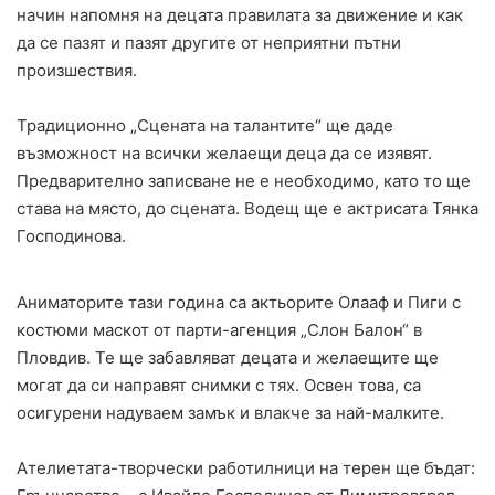
начин напомня на децата правилата за движение и как
да се пазят и пазят другите от неприятни пътни
произшествия.
Традиционно „Сцената на талантите“ ще даде
възможност на всички желаещи деца да се изявят.
Предварително записване не е необходимо, като то ще
става на място, до сцената. Водещ ще е актрисата Тянка
Господинова.
Аниматорите тази година са актьорите Олааф и Пиги с
костюми маскот от парти-агенция „Слон Балон“ в
Пловдив. Те ще забавляват децата и желаещите ще
могат да си направят снимки с тях. Освен това, са
осигурени надуваем замък и влакче за най-малките.
Ателиетата-творчески работилници на терен ще бъдат: