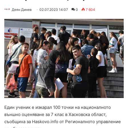
Деян Динев
02.07.2023 14:07
0
7 604
Един ученик е изкарал 100 точки на националното
външно оценяване за 7 клас в Хасковска област,
съобщиха за Haskovo.info от Регионалното управление