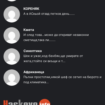
КОРЕНЯК
А в АСкьой отзад петков день......
Кмета
И след това...може да откриват незаконни
сметища,така ли.......
Синоптика
Шок и ужас,код-бенбян,ще умирате от
жега,стойте си вкъщи и т...
Африканеца
Пълни простотии,някой шеф се сетил на бюрото и
под климатика...