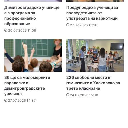
Димитровградско училище
Предупредиха ученици за
е в програма за
последствията от
професионално
употребата на наркотици
образование
27.07.2026 15:26
30.07.2026 11:09
36 ще са маломерните
226 свободни места в
паралелки в
гимназиите в Хасковско за
димитровградските
трето класиране
училища
24.07.2026 15:38
27.07.2026 14:37