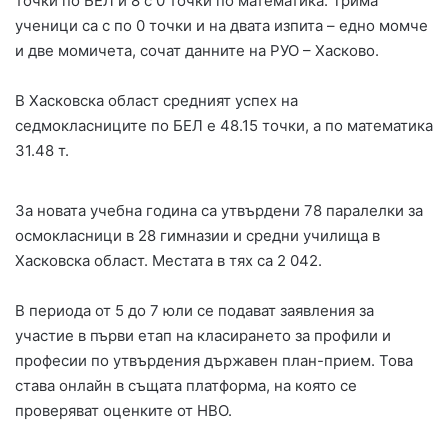
точки по БЕЛ и 8 с 0 точки по математика. Трима
ученици са с по 0 точки и на двата изпита – едно момче
и две момичета, сочат данните на РУО – Хасково.
В Хасковска област средният успех на
седмокласниците по БЕЛ е 48.15 точки, а по математика
31.48 т.
За новата учебна година са утвърдени 78 паралелки за
осмокласници в 28 гимназии и средни училища в
Хасковска област. Местата в тях са 2 042.
В периода от 5 до 7 юли се подават заявления за
участие в първи етап на класирането за профили и
професии по утвърдения държавен план-прием. Това
става онлайн в същата платформа, на която се
проверяват оценките от НВО.