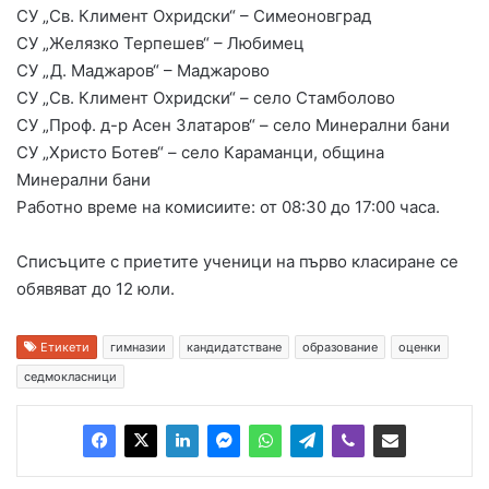
СУ „Св. Климент Охридски“ – Симеоновград
СУ „Желязко Терпешев“ – Любимец
СУ „Д. Маджаров“ – Маджарово
СУ „Св. Климент Охридски“ – село Стамболово
СУ „Проф. д-р Асен Златаров“ – село Минерални бани
СУ „Христо Ботев“ – село Караманци, община
Минерални бани
Работно време на комисиите: от 08:30 до 17:00 часа.
Списъците с приетите ученици на първо класиране се
обявяват до 12 юли.
Етикети
гимназии
кандидатстване
образование
оценки
седмокласници