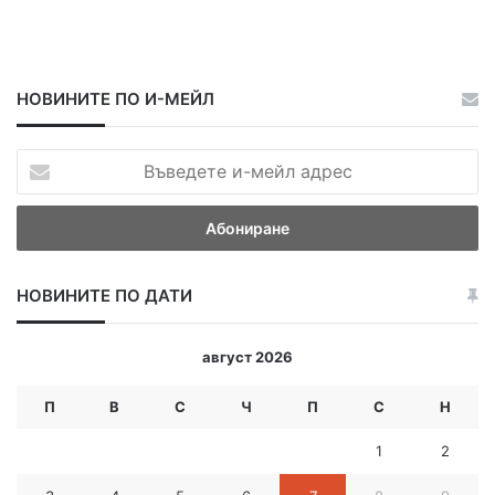
НОВИНИТЕ ПО И-МЕЙЛ
В
ъ
в
е
д
е
НОВИНИТЕ ПО ДАТИ
т
е
и
август 2026
-
м
П
В
С
Ч
П
С
Н
е
й
1
2
л
а