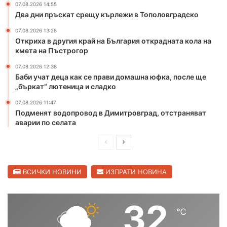
р
и
07.08.2026 14:55
и
я
Два дни пръскат срещу кърлежи в Тополовградско
с
о
07.08.2026 13:28
к
т
Откриха в другия край на България открадната кола на
о
к
кмета на Пъстрогор
т
р
п
а
07.08.2026 12:38
Баби учат деца как се прави домашна юфка, после ще
о
д
„бъркат“ лютеница и сладко
ж
н
а
а
07.08.2026 11:47
р
т
Подменят водопровод в Димитровград, отстраняват
и
а
аварии по селата
в
к
Х
о
П
С
а
л
р
л
с
а
е
е
ВСИЧКИ НОВИНИ
ИЗПРАТИ НОВИНА
к
н
о
а
д
д
в
к
и
в
32
с
м
℃
ш
а
к
е
а
т