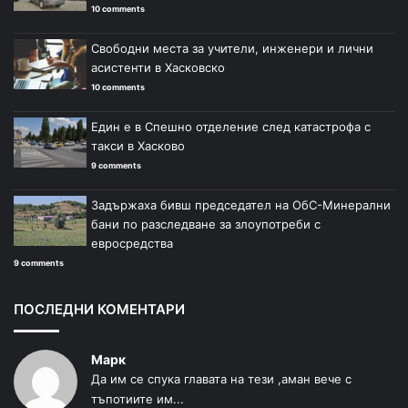
10 comments
Свободни места за учители, инженери и лични
асистенти в Хасковско
10 comments
Един е в Спешно отделение след катастрофа с
такси в Хасково
9 comments
Задържаха бивш председател на ОбС-Минерални
бани по разследване за злоупотреби с
евросредства
9 comments
ПОСЛЕДНИ КОМЕНТАРИ
Марк
Да им се спука главата на тези ,аман вече с
тъпотиите им...