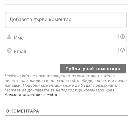
И
м
е
E
m
a
i
l
Haskovo.info не носи отговорност за коментарите. Моля,
пишете на кирилица и не използвайте обиди, клевети и лични
нападки. Подобни коментари може да бъдат премахнати.
Можете да докладвате за неподходящи коментари чрез
формата за контакт в сайта
.
0
КОМЕНТАРА