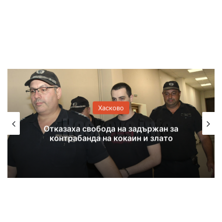
Хасково
Оранжев код за жеги и екстремен
риск от пожари в Хасковска област