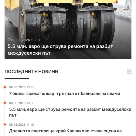
р
е
в
н
о
т
о
06.08.2026 11:10
Древното светилище край Каснаково става
с
сцена на моноспектакъл
в
е
т
ПОСЛЕДНИТЕ НОВИНИ
и
л
и
06.08.2026 13:46
щ
7 екипа гасиха пожар, тръгнал от балиране на слама
е
06.08.2026 13:08
к
5.5 млн. евро ще струва ремонта на разбит междуселски
р
път
а
й
06.08.2026 11:10
К
Древното светилище край Каснаково става сцена на
а