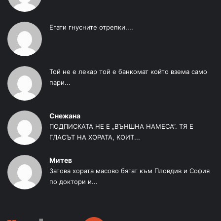
Егати гнусните отрепки....
Той не е лекар той е банкомат който взема само
пари...
Снежана
ПОДПИСКАТА НЕ Е „ВЪНШНА НАМЕСА“. ТЯ Е
ГЛАСЪТ НА ХОРАТА, КОИТ...
Митев
Затова хората масово бягат към Пловдив и София
по доктори и...