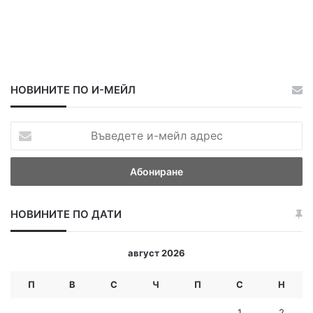
НОВИНИТЕ ПО И-МЕЙЛ
В
ъ
в
е
д
е
НОВИНИТЕ ПО ДАТИ
т
е
и
август 2026
-
м
П
В
С
Ч
П
С
Н
е
й
1
2