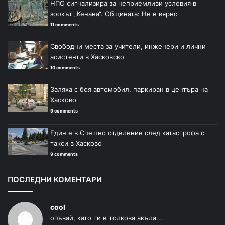
НПО сигнализира за неприемливи условия в
зоокът „Кенана“. Общината: Не е вярно
11 comments
Свободни места за учители, инженери и лични
асистенти в Хасковско
10 comments
Заляха с боя автомобил, паркиран в центъра на
Хасково
9 comments
Един е в Спешно отделение след катастрофа с
такси в Хасково
9 comments
ПОСЛЕДНИ КОМЕНТАРИ
cool
опъвай, като ти е толкова акъла...