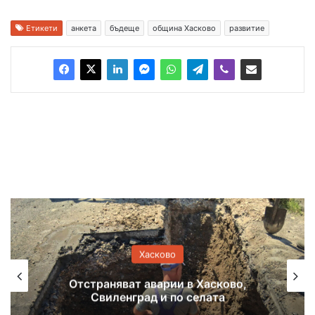
Етикети
анкета
бъдеще
община Хасково
развитие
Хасково
Предупреждение за нов горещ ден в
Хасковско