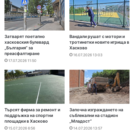
Затварят поетапно
Вандали рушат с мотори и
хасковския булевард
тротинетки новите игрища в
„България“ за
Хасково
преасфалтиране
16.07.2026 13:03
17.07.2026 11:50
Търсят фирма за ремонт и
Започна изграждането на
поддръжка на спортни
съблекални на стадион
площадки в Хасково
„Младост“
15.07.2026 6:56
14.07.2026 13:57