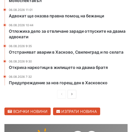
моноспектакъл
с
06.08.2026 11:01
н
Адвокат ще оказва правна помощ на бежанци
а
к
06.08.2026 10:44
о
Отложиха дело за отвличане заради отпуските на двама
адвокати
в
о
06.08.2026 9:35
с
Отстраняват аварии в Хасково, Свиленград и по селата
т
а
06.08.2026 9:30
Откриха наркотици в жилището на двама братя
в
а
06.08.2026 7:32
с
Предупреждение за нов горещ ден в Хасковско
ц
е
П
С
н
р
л
а
е
е
н
ВСИЧКИ НОВИНИ
ИЗПРАТИ НОВИНА
а
д
д
м
и
в
о