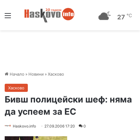
Меню
℃
27
Начало
»
Новини
»
Хасково
Хасково
Бивш полицейски шеф: няма
да успеем за ЕС
Haskovo.info
27.09.2006 17:20
0