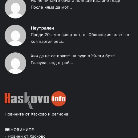
Но не пипайте овчата лой! Ще настане глад!
После няма да мог...
Неутрален
Преди 20г. мнозинството от Общинския съвет от
коя партия беш...
Хич да не се правят на луди в Жълти бряг!
Гласуват под строй...
Новините от Хасково и региона
НОВИНИТЕ
- Новини от Хасково