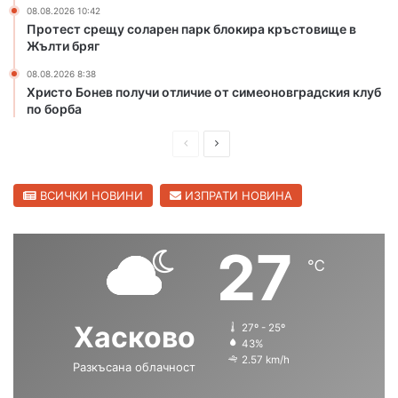
08.08.2026 10:42
ч
Протест срещу соларен парк блокира кръстовище в
и
Жълти бряг
ч
о
08.08.2026 8:38
с
Христо Бонев получи отличие от симеоновградския клуб
и
по борба
с
д
П
С
ъ
р
л
р
е
е
ВСИЧКИ НОВИНИ
ИЗПРАТИ НОВИНА
в
е
д
д
н
и
в
27
к
℃
ш
а
о
л
н
щ
а
а
Хасково
27º - 25º
с
с
43%
2.57 km/h
Разкъсана облачност
т
т
р
р