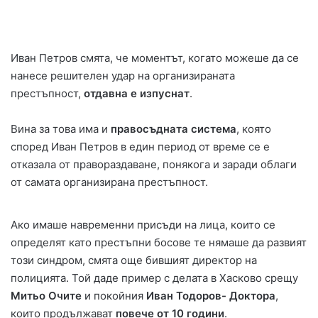
Иван Петров смята, че моментът, когато можеше да се
нанесе решителен удар на организираната
престъпност,
отдавна е изпуснат
.
Вина за това има и
правосъдната система
, която
според Иван Петров в един период от време се е
отказала от правораздаване, понякога и заради облаги
от самата организирана престъпност.
Ако имаше навременни присъди на лица, които се
определят като престъпни босове те нямаше да развият
този синдром, смята още бившият директор на
полицията. Той даде пример с делата в Хасково срещу
Митьо Очите
и покойния
Иван Тодоров- Доктора
,
които продължават
повече от 10 години
.