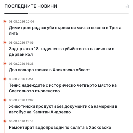
-
с
ПОСЛЕДНИТЕ НОВИНИ
г
и
о
х
д
а
08.08.2026 20:04
и
в
Димитровград загуби първия си мач за сезона в Трета
ш
Х
лига
е
а
08.08.2026 17:06
н
с
Задържаха 18-годишен за убийството на чичо си с
з
к
дървен кол
а
о
у
в
08.08.2026 16:38
б
с
Два пожара гасиха в Хасковска област
и
к
08.08.2026 15:51
й
а
Тенис надеждите с историческо четвърто място на
с
о
Световното първенство
т
б
в
л
08.08.2026 13:02
Животински продукти без документи са намерени в
о
а
автобус на Капитан Андреево
т
с
о
т
08.08.2026 11:03
н
Ремонтират водопроводи по селата в Хасковско
а