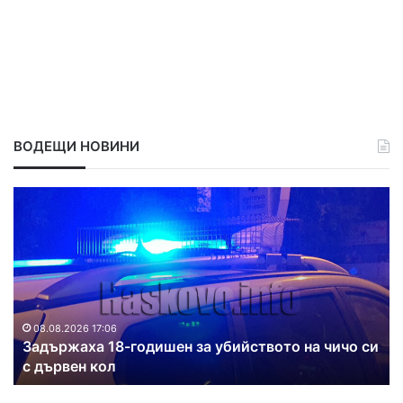
ВОДЕЩИ НОВИНИ
З
Д
а
в
д
а
ъ
п
р
о
ж
ж
а
а
х
р
08.08.2026 17:06
Задържаха 18-годишен за убийството на чичо си
а
а
с дървен кол
1
г
8
а