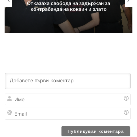
Отказаха свобода на задържан за
контрабанда на кокаин и злато
И
м
е
E
m
a
i
l