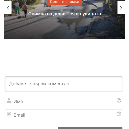
Денят в снимки
Снимка на деня: Теч по улицата
И
м
е
E
m
a
i