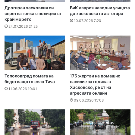
Дрогиран хасковлия си
ВиК авария наводни улицата
спретна гонка с полицията
до хасковската автогара
край морето
10.07.2026 7:20
24.07.2026 21:25
Тополовград помага на
175 жертви на домашно
бедстващото село Тича
насилие за година в
Хасковско, ръст на
11.06.2026 10:01
агресията онлайн
09.06.2026 15:08