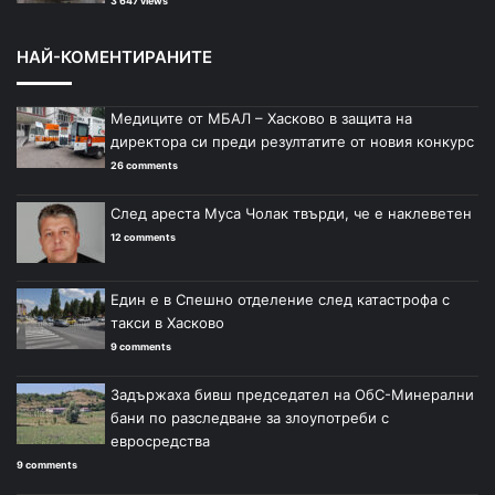
3 647 views
НАЙ-КОМЕНТИРАНИТЕ
Медиците от МБАЛ – Хасково в защита на
директора си преди резултатите от новия конкурс
26 comments
След ареста Муса Чолак твърди, че е наклеветен
12 comments
Един е в Спешно отделение след катастрофа с
такси в Хасково
9 comments
Задържаха бивш председател на ОбС-Минерални
бани по разследване за злоупотреби с
евросредства
9 comments