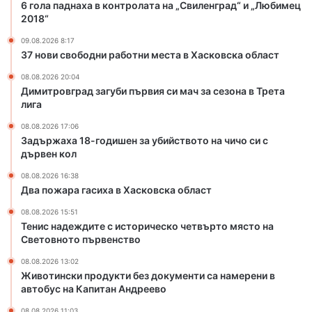
а
и
6 гола паднаха в контролата на „Свиленград“ и „Любимец
б
ш
2018“
о
е
09.08.2026 8:17
т
н
37 нови свободни работни места в Хасковска област
н
з
и
а
08.08.2026 20:04
м
у
Димитровград загуби първия си мач за сезона в Трета
е
б
лига
с
и
08.08.2026 17:06
т
й
Задържаха 18-годишен за убийството на чичо си с
а
с
дървен кол
в
т
Х
в
08.08.2026 16:38
Два пожара гасиха в Хасковска област
а
о
с
т
08.08.2026 15:51
к
о
Тенис надеждите с историческо четвърто място на
о
н
Световното първенство
в
а
08.08.2026 13:02
с
ч
Животински продукти без документи са намерени в
к
и
автобус на Капитан Андреево
а
ч
о
о
08.08.2026 11:03