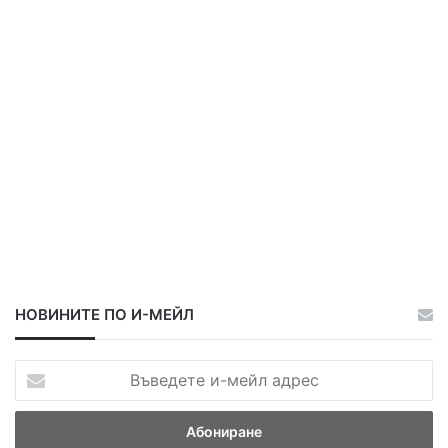
ц
ц
а
а
НОВИНИТЕ ПО И-МЕЙЛ
В
ъ
в
е