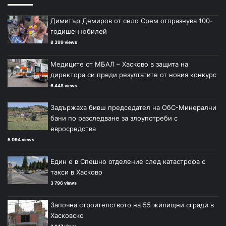
Димитър Демиров от село Срем отпразнува 100-
годишен юбилей
8 399 views
Медиците от МБАЛ – Хасково в защита на
директора си преди резултатите от новия конкурс
6 448 views
Задържаха бивш председател на ОбС-Минерални
бани по разследване за злоупотреби с
евросредства
5 094 views
Един е в Спешно отделение след катастрофа с
такси в Хасково
3 796 views
Започна строителството на 55 жилищни сгради в
Хасковско