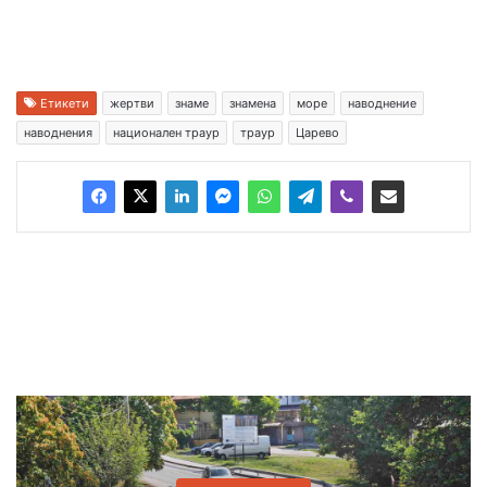
Етикети
жертви
знаме
знамена
море
наводнение
наводнения
национален траур
траур
Царево