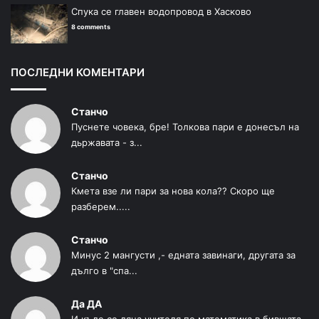
Спука се главен водопровод в Хасково
8 comments
ПОСЛЕДНИ КОМЕНТАРИ
Станчо
Пуснете човека, бре! Толкова пари е донесъл на
дьржавата - з...
Станчо
Кмета взе ли пари за нова кола?? Скоро ще
разберем.....
Станчо
Минус 2 мангусти ,- едната завинаги, другата за
дълго в "спа...
Да ДА
И къде се дяна учителя по математика в бившата