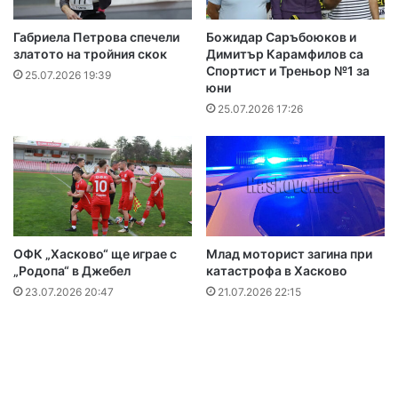
Габриела Петрова спечели
Божидар Саръбоюков и
златото на тройния скок
Димитър Карамфилов са
Спортист и Треньор №1 за
25.07.2026 19:39
юни
25.07.2026 17:26
ОФК „Хасково“ ще играе с
Млад моторист загина при
„Родопа“ в Джебел
катастрофа в Хасково
23.07.2026 20:47
21.07.2026 22:15