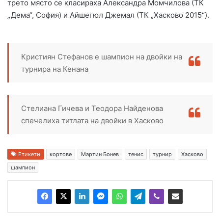
трето място се класираха Александра Момчилова (ТК
„Дема“, София) и Айшегюл Джемал (ТК „Хасково 2015“).
Кристиян Стефанов е шампион на двойки на
турнира на Кенана
Стелиана Гичева и Теодора Найденова
спечелиха титлата на двойки в Хасково
Етикети
кортове
Мартин Бонев
тенис
турнир
Хасково
шампион