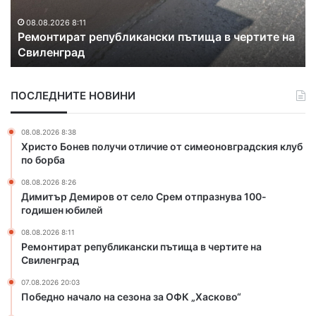
и
е
р
г
08.08.2026 8:11
-
Ремонтират републикански пътища в чертите на
а
л
Свиленград
т
а
р
в
е
е
ПОСЛЕДНИТЕ НОВИНИ
п
н
у
в
б
о
08.08.2026 8:38
л
д
Христо Бонев получи отличие от симеоновградския клуб
и
о
по борба
к
п
08.08.2026 8:26
а
р
Димитър Демиров от село Срем отпразнува 100-
н
о
годишен юбилей
с
в
к
о
08.08.2026 8:11
и
д
Ремонтират републикански пътища в чертите на
п
Свиленград
в
ъ
Х
07.08.2026 20:03
т
а
Победно начало на сезона за ОФК „Хасково“
и
с