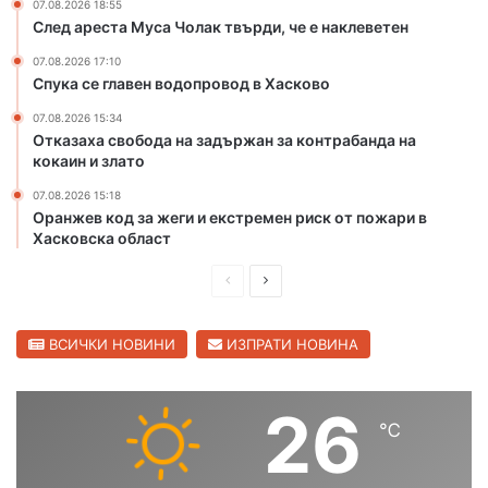
щ
к
07.08.2026 18:55
След ареста Муса Чолак твърди, че е наклеветен
а
о
в
в
07.08.2026 17:10
ч
о
Спука се главен водопровод в Хасково
е
р
07.08.2026 15:34
Отказаха свобода на задържан за контрабанда на
т
кокаин и злато
и
т
07.08.2026 15:18
е
Оранжев код за жеги и екстремен риск от пожари в
н
Хасковска област
а
С
П
С
в
р
л
и
е
е
ВСИЧКИ НОВИНИ
ИЗПРАТИ НОВИНА
л
е
д
д
н
и
в
26
г
℃
ш
а
р
а
н
щ
д