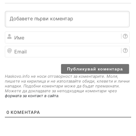
И
м
е
E
m
a
i
l
Haskovo.info не носи отговорност за коментарите. Моля,
пишете на кирилица и не използвайте обиди, клевети и лични
нападки. Подобни коментари може да бъдат премахнати.
Можете да докладвате за неподходящи коментари чрез
формата за контакт в сайта
.
0
КОМЕНТАРА