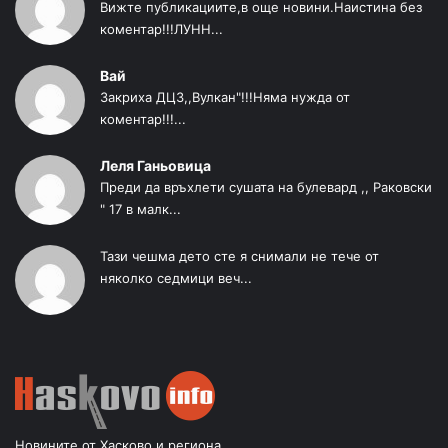
Вижте публикациите,в още новини.Наистина без
коментар!!!ЛУНН...
Вай
Закриха ДЦЗ,,Вулкан"!!!Няма нужда от
коментар!!!...
Леля Ганьовица
Преди да връхлети сушата на булевард ,, Раковски
" 17 в малк...
Тази чешма дето сте я снимали не тече от
няколко седмици веч...
Новините от Хасково и региона