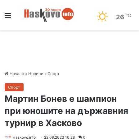
Меню
℃
26
Начало
»
Новини
»
Спорт
Спорт
Мартин Бонев e шампион
при юношите на държавния
турнир в Хасково
Haskovo.info
22.09.2023 10:28
0