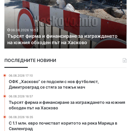
1
к
м
р
л
и
н
х
.
а
06.08.2026 16:35
С 1.1 млн. евро почистват коритото на река
е
к
Марица в Свиленград
в
о
р
н
о
т
ПОСЛЕДНИТЕ НОВИНИ
п
р
о
а
ч
б
06.08.2026 17:10
и
а
ОФК „Хасково“ се подсили с нов футболист,
с
н
Димитровград се стяга за тежък мач
т
д
06.08.2026 16:57
в
а
Търсят фирма и финансиране за изграждането на южния
а
н
обходен път на Хасково
т
а
к
з
06.08.2026 16:35
о
л
С 1.1 млн. евро почистват коритото на река Марица в
р
Свиленград
а