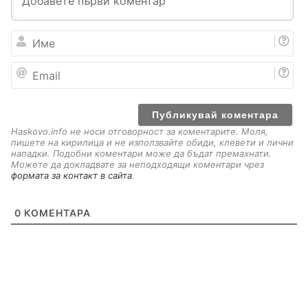
И
м
е
E
m
a
i
l
Haskovo.info не носи отговорност за коментарите. Моля,
пишете на кирилица и не използвайте обиди, клевети и лични
нападки. Подобни коментари може да бъдат премахнати.
Можете да докладвате за неподходящи коментари чрез
формата за контакт в сайта
.
0
КОМЕНТАРА