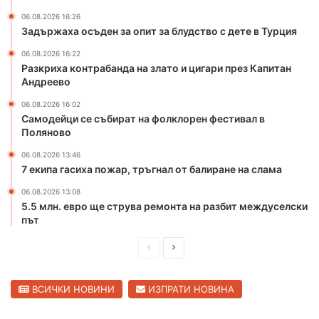
и
т
06.08.2026 16:26
т
о
Задържаха осъден за опит за блудство с дете в Турция
о
и
т
ц
06.08.2026 16:22
Разкриха контрабанда на злато и цигари през Капитан
о
и
Андреево
н
г
а
а
06.08.2026 16:02
р
р
Самодейци се събират на фолклорен фестивал в
е
и
Поляново
к
п
06.08.2026 13:46
а
р
7 екипа гасиха пожар, тръгнал от балиране на слама
М
е
а
з
06.08.2026 13:08
р
К
5.5 млн. евро ще струва ремонта на разбит междуселски
и
а
път
ц
п
а
П
С
и
в
т
р
л
С
а
е
е
ВСИЧКИ НОВИНИ
ИЗПРАТИ НОВИНА
в
н
и
д
д
А