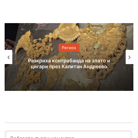
Регион
7 екипа гасиха пожар, тръгнал от
балиране на слама