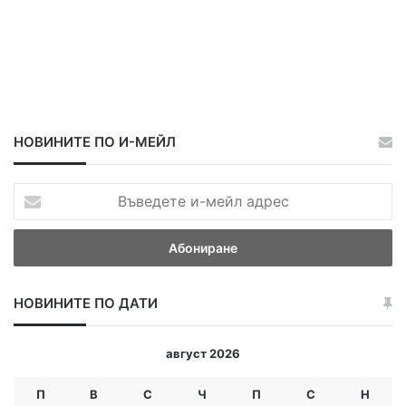
НОВИНИТЕ ПО И-МЕЙЛ
В
ъ
в
е
д
е
НОВИНИТЕ ПО ДАТИ
т
е
и
август 2026
-
м
П
В
С
Ч
П
С
Н
е