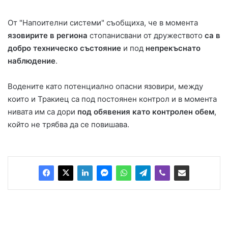
От "Напоителни системи" съобщиха, че в момента
язовирите в региона
стопанисвани от дружеството
са в
добро техническо състояние
и под
непрекъснато
наблюдение
.
Водените като потенциално опасни язовири, между
които и Тракиец са под постоянен контрол и в момента
нивата им са дори
под обявения като контролен обем
,
който не трябва да се повишава.