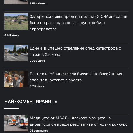
5 564 views
Задържаха бивш председател на ОбС-Минерални
бани по разследване за злоупотреби с
евросредства
4 911 views
Един е в Спешно отделение след катастрофа с
такси в Хасково
3 735 views
По-тежко обвинение за биячите на басейновия
спасител, остават в ареста
3 717 views
НАЙ-КОМЕНТИРАНИТЕ
Медиците от МБАЛ – Хасково в защита на
директора си преди резултатите от новия конкурс
25 comments