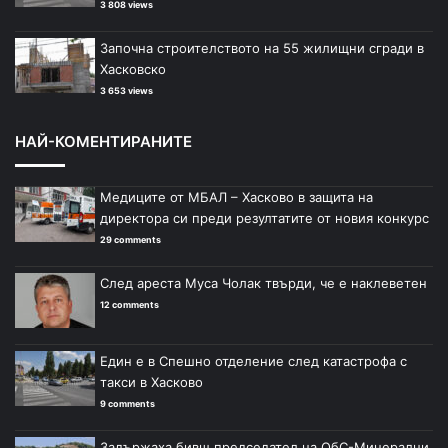
3 808 views
Започна строителството на 55 жилищни сгради в
Хасковско
3 653 views
НАЙ-КОМЕНТИРАНИТЕ
Медиците от МБАЛ – Хасково в защита на
директора си преди резултатите от новия конкурс
29 comments
След ареста Муса Чолак твърди, че е наклеветен
12 comments
Един е в Спешно отделение след катастрофа с
такси в Хасково
9 comments
Задържаха бивш председател на ОбС-Минерални