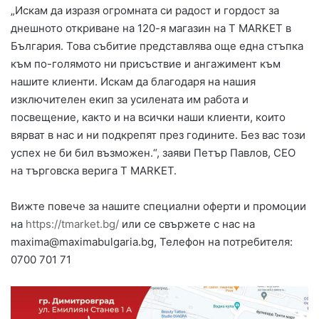
„Искам да изразя огромната си радост и гордост за
днешното откриване на 120-я магазин на T MARKET в
България. Това събитие представлява още една стъпка
към по-голямото ни присъствие и ангажимент към
нашите клиенти. Искам да благодаря на нашия
изключителен екип за усилената им работа и
посвещение, както и на всички наши клиенти, които
вярват в нас и ни подкрепят през годините. Без вас този
успех не би бил възможен.“, заяви Петър Павлов, CEO
на търговска верига T MARKET.
Вижте повече за нашите специални оферти и промоции
на
https://tmarket.bg/
или се свържете с нас на
maxima@maximabulgaria.bg
, Телефон на потребителя:
0700 701 71