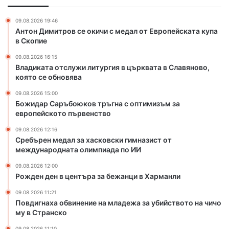
з
и
а
н
09.08.2026 19:46
х
е
Антон Димитров се окичи с медал от Европейската купа
а
н
в Скопие
с
и
09.08.2026 16:15
к
е
Владиката отслужи литургия в църквата в Славяново,
о
н
която се обновява
в
а
с
м
09.08.2026 15:00
к
л
Божидар Саръбоюков тръгна с оптимизъм за
и
европейското първенство
а
г
д
09.08.2026 12:16
и
е
Сребърен медал за хасковски гимназист от
м
ж
международната олимпиада по ИИ
н
а
а
09.08.2026 12:00
з
Рожден ден в центъра за бежанци в Харманли
з
а
и
у
09.08.2026 11:21
с
б
Повдигнаха обвинение на младежа за убийството на чичо
т
и
му в Странско
о
й
09.08.2026 11:10