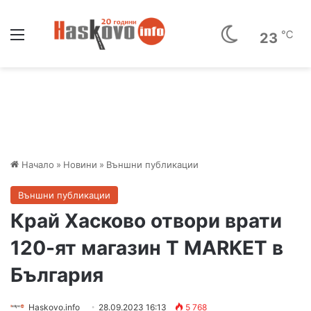
Меню
℃
23
Начало
»
Новини
»
Външни публикации
Външни публикации
Край Хасково отвори врати
120-ят магазин T MARKET в
България
Haskovo.info
28.09.2023 16:13
5 768