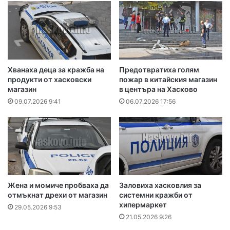
Хванаха деца за кражба на
Предотвратиха голям
продукти от хасковски
пожар в китайския магазин
магазин
в центъра на Хасково
09.07.2026 9:41
06.07.2026 17:56
Жена и момиче пробваха да
Заловиха хасковлия за
отмъкнат дрехи от магазин
системни кражби от
хипермаркет
29.05.2026 9:53
21.05.2026 9:26