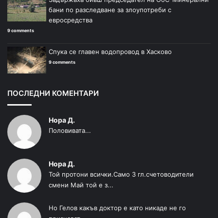
бани по разследване за злоупотреби с
евросредства
9 comments
Спука се главен водопровод в Хасково
9 comments
ПОСЛЕДНИ КОМЕНТАРИ
Нора Д.
Половивата...
Нора Д.
Той протони всички.Само 3 гл.счетоводители
смени Май той е з...
Но Гелов какъв доктор е като никаде не го