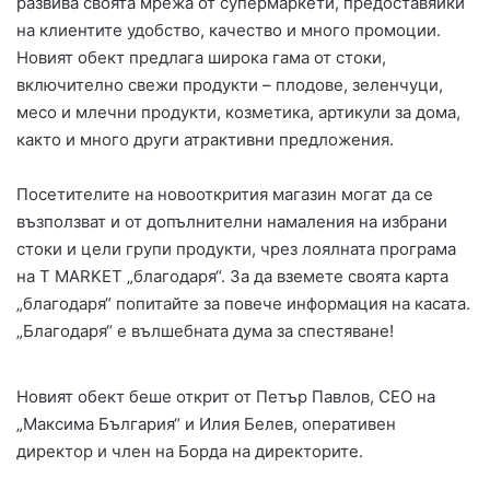
развива своята мрежа от супермаркети, предоставяйки
на клиентите удобство, качество и много промоции.
Новият обект предлага широка гама от стоки,
включително свежи продукти – плодове, зеленчуци,
месо и млечни продукти, козметика, артикули за дома,
както и много други атрактивни предложения.
Посетителите на новооткрития магазин могат да се
възползват и от допълнителни намаления на избрани
стоки и цели групи продукти, чрез лоялната програма
на T MARKET „благодаря“. За да вземете своята карта
„благодаря“ попитайте за повече информация на касата.
„Благодаря“ е вълшебната дума за спестяване!
Новият обект беше открит от Петър Павлов, CEO на
„Максима България“ и Илия Белев, оперативен
директор и член на Борда на директорите.