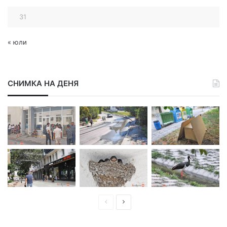
31
« юли
СНИМКА НА ДЕНЯ
П
С
р
л