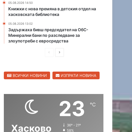
05.08.2026 14:50
л
о
Книжки с нова премяна в детския отдел на
и
п
хасковската библиотека
ц
р
а
05.08.2026 13:02
о
Задържаха бивш председател на ОбС-
в
Минерални бани по разследване за
о
злоупотреби с евросредства
д
,
П
С
п
р
л
у
с
е
е
к
ВСИЧКИ НОВИНИ
ИЗПРАТИ НОВИНА
д
д
а
и
в
т
в
ш
а
23
о
н
щ
℃
д
а
а
а
Хасково
т
с
с
а
Хасково
36º - 21º
т
т
к
05.08.2026 10:25
58%