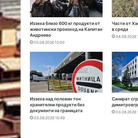
Иззеха близо 600 кг продукти от
Части от Ха
животински произход на Капитан
в сряда
Андреево
04.08.2026 
05.08.2026 12:00
Иззеха над половин тон
Санират сгр
хранителни продукти без
димитровгр
документи на границата
03.08.2026 
03.08.2026 15:49