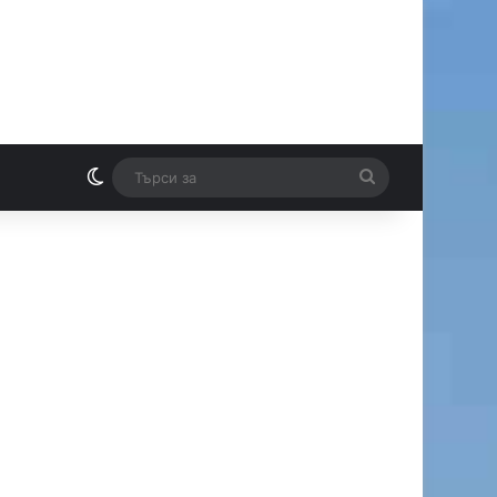
Switch skin
Търси
И
за