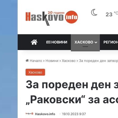
23
НАЧАЛО
НОВИНИ
ХАСКОВО
РЕГИО
Начало
»
Новини
»
Хасково
»
За пореден ден затвор
Хасково
За пореден ден 
„Раковски“ за а
Haskovo.info
19.10.2023 9:37