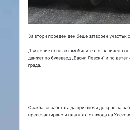
с
з
а
п
ъ
р
За втори пореден ден беше затворен участък о
в
и
я
Движението на автомобилите е ограничено от к
ш
движат по булевард „Васил Левски“ и по детели
а
града.
м
п
и
о
н
а
т
Очаква се работата да приключи до края на ра
е
преасфалтирано и платното от входа на Хасково
н
м
а