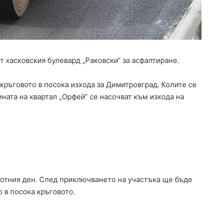
Х
а
с
к
о
в
т хасковския булевард „Раковски“ за асфалтиране.
о
в
з
ръговото в посока изхода за Димитровград. Колите се
а
ната на квартал „Орфей“ се насочват към изхода на
щ
и
т
а
н
а
д
и
ботния ден. След приключването на участъка ще бъде
р
 в посока кръговото.
е
к
т