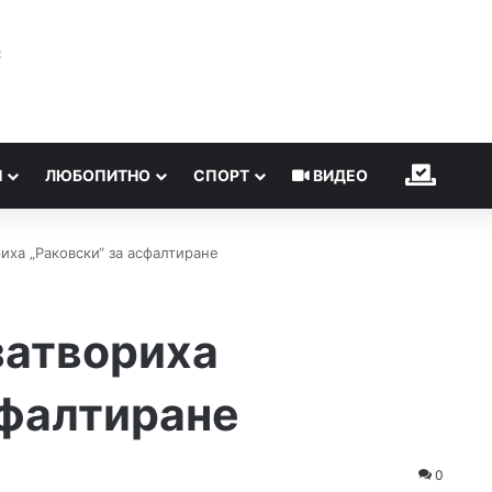
℃
Н
ЛЮБОПИТНО
СПОРТ
ВИДЕО
ИЗБОР
иха „Раковски“ за асфалтиране
затвориха
сфалтиране
0