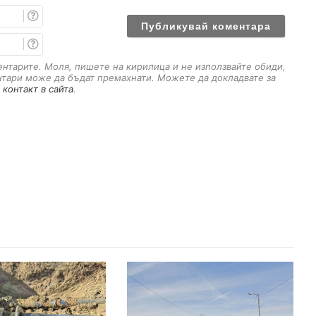
И
м
е
E
m
a
ментарите. Моля, пишете на кирилица и не използвайте обиди,
i
нтари може да бъдат премахнати. Можете да докладвате за
l
 контакт в сайта
.