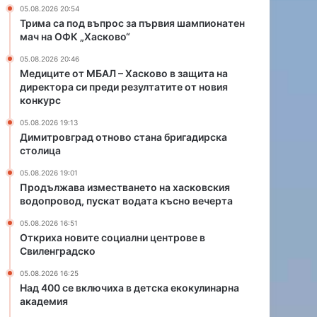
о
т
05.08.2026 20:54
в
в
Трима са под въпрос за първия шампионатен
о
а
мач на ОФК „Хасково“
с
н
05.08.2026 20:46
т
е
Медиците от МБАЛ – Хасково в защита на
а
т
директора си преди резултатите от новия
н
о
конкурс
а
н
б
а
05.08.2026 19:13
Димитровград отново стана бригадирска
р
х
столица
и
а
г
с
05.08.2026 19:01
а
к
Продължава изместването на хасковския
д
о
водопровод, пускат водата късно вечерта
и
в
05.08.2026 16:51
р
с
Откриха новите социални центрове в
с
к
Свиленградско
к
и
а
я
05.08.2026 16:25
с
в
Над 400 се включиха в детска екокулинарна
т
академия
о
о
д