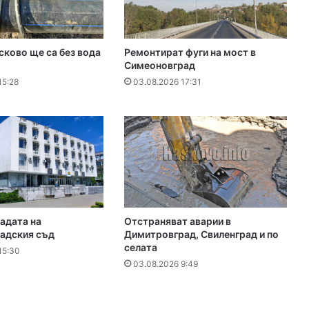
сково ще са без вода
Ремонтират фуги на мост в
Симеоновград
15:28
03.08.2026 17:31
адата на
Отстраняват аварии в
адския съд
Димитровград, Свиленград и по
селата
15:30
03.08.2026 9:49