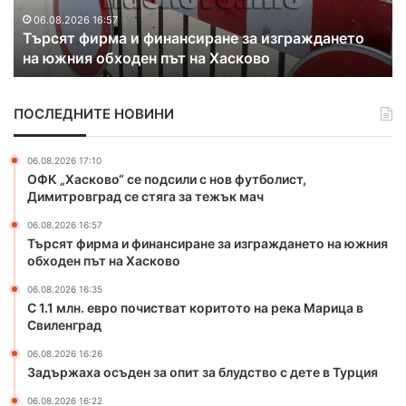
н
.
06.08.2026 16:35
 финансиране за изграждането
С 1.1 млн. евро поч
е
ен път на Хасково
Марица в Свиленгр
в
р
о
ПОСЛЕДНИТЕ НОВИНИ
п
о
ч
06.08.2026 17:10
и
ОФК „Хасково“ се подсили с нов футболист,
с
Димитровград се стяга за тежък мач
т
06.08.2026 16:57
в
Търсят фирма и финансиране за изграждането на южния
а
обходен път на Хасково
т
к
06.08.2026 16:35
о
С 1.1 млн. евро почистват коритото на река Марица в
Свиленград
р
и
06.08.2026 16:26
т
Задържаха осъден за опит за блудство с дете в Турция
о
т
06.08.2026 16:22