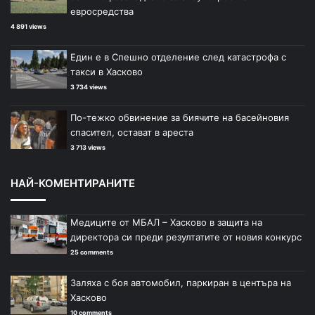
евросредства
4 891 views
Един е в Спешно отделение след катастрофа с
такси в Хасково
3 734 views
По-тежко обвинение за биячите на басейновия
спасител, остават в ареста
3 713 views
НАЙ-КОМЕНТИРАНИТЕ
Медиците от МБАЛ – Хасково в защита на
директора си преди резултатите от новия конкурс
25 comments
Заляха с боя автомобил, паркиран в центъра на
Хасково
10 comments