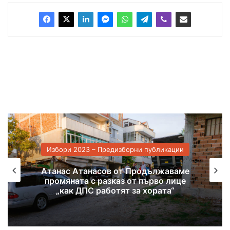
Избори 2023 – Предизборни публикации
Атанас Атанасов от Продължаваме
С
промяната с разказ от първо лице
бъ
„как ДПС работят за хората“