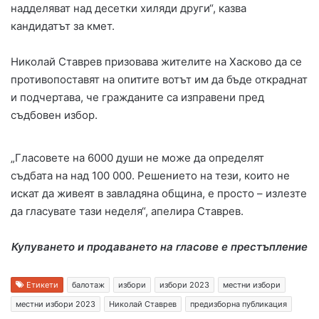
надделяват над десетки хиляди други“, казва
кандидатът за кмет.
Николай Ставрев призовава жителите на Хасково да се
противопоставят на опитите вотът им да бъде откраднат
и подчертава, че гражданите са изправени пред
съдбовен избор.
„Гласовете на 6000 души не може да определят
съдбата на над 100 000. Решението на тези, които не
искат да живеят в завладяна община, е просто – излезте
да гласувате тази неделя“, апелира Ставрев.
Купуването и продаването на гласове е престъпление
Етикети
балотаж
избори
избори 2023
местни избори
местни избори 2023
Николай Ставрев
предизборна публикация