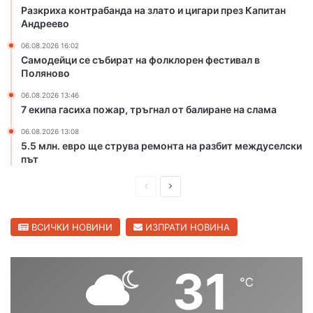
Разкриха контрабанда на злато и цигари през Капитан
о
Андреево
н
а
06.08.2026 16:02
р
Самодейци се събират на фолклорен фестивал в
е
Поляново
к
06.08.2026 13:46
а
7 екипа гасиха пожар, тръгнал от балиране на слама
М
а
06.08.2026 13:08
р
5.5 млн. евро ще струва ремонта на разбит междуселски
и
път
ц
П
С
а
в
р
л
С
е
е
ВСИЧКИ НОВИНИ
ИЗПРАТИ НОВИНА
в
д
д
и
л
и
в
31
е
℃
ш
а
н
н
щ
г