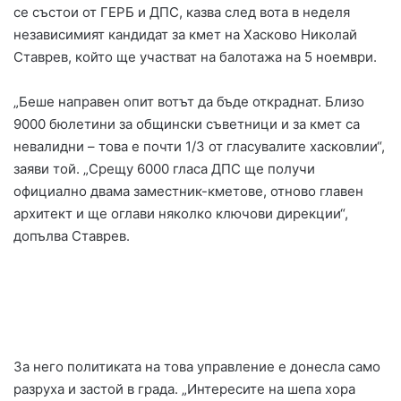
се състои от ГЕРБ и ДПС, казва след вота в неделя
независимият кандидат за кмет на Хасково Николай
Ставрев, който ще участват на балотажа на 5 ноември.
„Беше направен опит вотът да бъде откраднат. Близо
9000 бюлетини за общински съветници и за кмет са
невалидни – това е почти 1/3 от гласувалите хасковлии“,
заяви той. „Срещу 6000 гласа ДПС ще получи
официално двама заместник-кметове, отново главен
архитект и ще оглави няколко ключови дирекции“,
допълва Ставрев.
За него политиката на това управление е донесла само
разруха и застой в града. „Интересите на шепа хора