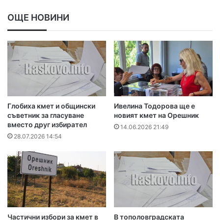
ОЩЕ НОВИНИ
Глобиха кмет и общински
Ивелина Тодорова ще е
съветник за гласуване
новият кмет на Орешник
вместо друг избирател
14.06.2026 21:49
28.07.2026 14:54
Частични избори за кмет в
В тополовградската