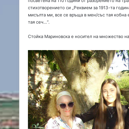
посветена на 110 години от разорението на тра
а
стихотворението си „Реквием за 1913-та годин
к
мисълта ми, все се връща в мен/със тая кобна 
о
тая сеч…“.
л
а
н
Стойка Мариновска е носител на множество на
а
к
м
е
т
а
н
а
П
ъ
с
т
р
о
г