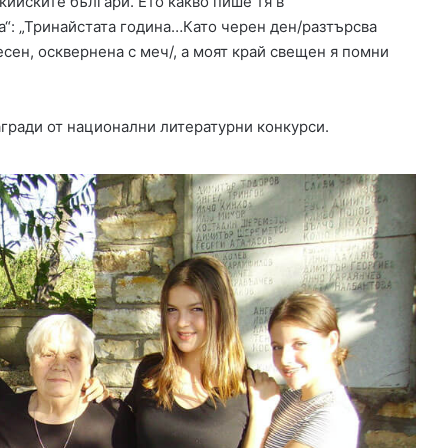
кийските българи. Ето какво пише тя в
л
а“: „Тринайстата година…Като черен ден/разтърсва
е
есен, осквернена с меч/, а моят край свещен я помни
щ
е
„
б
гради от национални литературни конкурси.
ъ
р
к
а
т
“
л
ю
т
е
н
и
ц
а
и