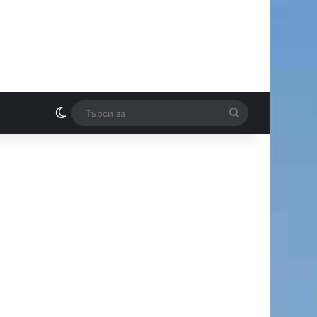
Switch skin
Търси
И
за