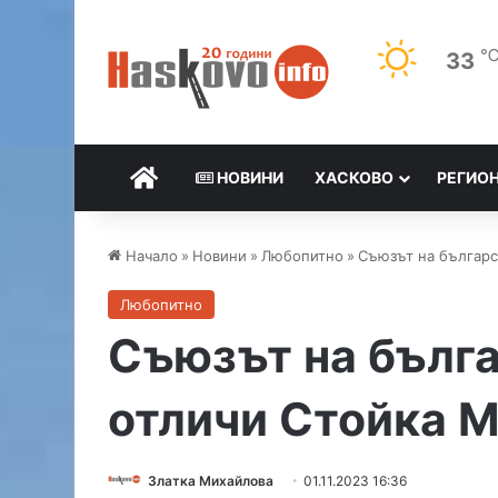
33
НАЧАЛО
НОВИНИ
ХАСКОВО
РЕГИО
Начало
»
Новини
»
Любопитно
»
Съюзът на българс
Любопитно
Съюзът на бълг
отличи Стойка 
Златка Михайлова
01.11.2023 16:36