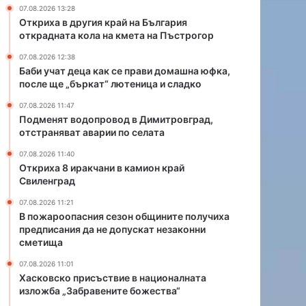
в
и
07.08.2026 13:28
о
в
Откриха в другия край на България
д
к
открадната кола на кмета на Пъстрогор
в
а
07.08.2026 12:38
Д
м
Баби учат деца как се прави домашна юфка,
и
и
после ще „бъркат“ лютеница и сладко
м
о
и
н
07.08.2026 11:47
т
к
Подменят водопровод в Димитровград,
отстраняват аварии по селата
р
р
о
а
07.08.2026 11:40
в
й
Откриха 8 иракчани в камион край
г
С
Свиленград
р
в
07.08.2026 11:21
а
и
В пожароопасния сезон общините получиха
д
л
предписания да не допускат незаконни
,
е
сметища
о
н
т
г
07.08.2026 11:01
с
р
Хасковско присъствие в националната
изложба „Забравените божества“
т
а
р
д