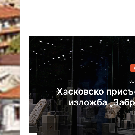
налната
Самодейц
ства“
ф