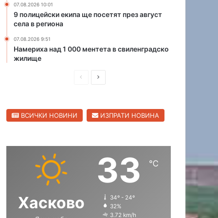
07.08.2026 10:01
а
9 полицейски екипа ще посетят през август
н
села в региона
я
07.08.2026 9:51
в
Намериха над 1 000 ментета в свиленградско
а
жилище
т
а
П
С
в
а
р
л
р
е
е
и
ВСИЧКИ НОВИНИ
ИЗПРАТИ НОВИНА
д
д
и
п
и
в
о
ш
а
с
33
н
щ
е
℃
л
а
а
а
с
с
т
Хасково
34º - 24º
т
т
а
32%
р
р
3.72 km/h