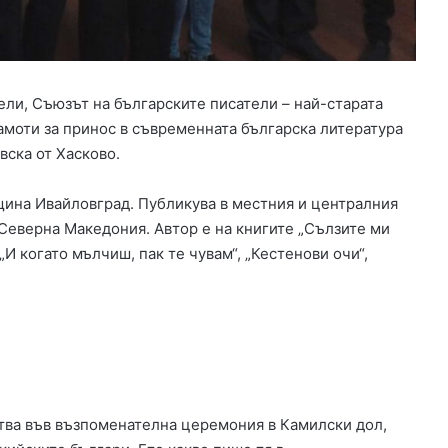
с
е
п
р
а
ели, Съюзът на българските писатели – най-старата
в
рамоти за принос в съвременната българска литература
и
вска от Хасково.
д
о
м
щина Ивайловград. Публикува в местния и централния
а
 Северна Македония. Автор е на книгите „Сълзите ми
ш
 „И когато мълчиш, пак те чувам“, „Кестенови очи“,
н
а
ю
ф
к
а
,
п
тва във възпоменателна церемония в Камилски дол,
о
с