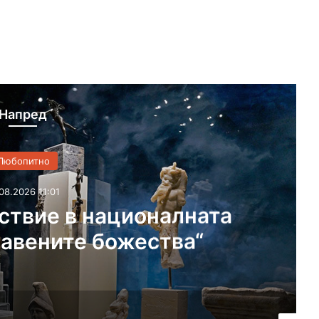
Напред
Любопитно
06.08.2026 16:02
и се събират на фолклорен
естивал в Поляново