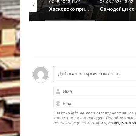
07.08.2026 11:01
06.08.2026 16:02
06.08.2026 11:
Хасковско присъствие в националната изложба „Забравените божества“
Самодейци се събират на фолклорен фестивал в Поляново
Haskovo.info не носи отговорност за ко
клевети и лични нападки. Подобни коме
неподходящи коментари чрез
формата за