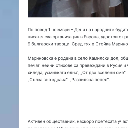
р
а
й
н
а
По повод 1 ноември – Деня на народните будит
Б
писателска организация в Европа, удостои с г
ъ
9 български творци. Сред тях е Стойка Марино
л
г
а
Мариновска е родена в село Камилски дол, об
р
печат, нейни стихове са превеждани в Русия и
и
хиляда, усмивката една“, „От две вселени сме“,
я
„Сълза във здрача“, „Разпиляна пепел“.
о
т
к
р
а
д
н
Активен общественик, наскоро поетесата учас
а
т