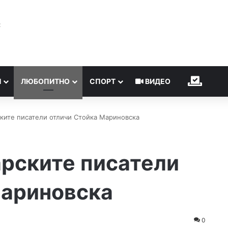
℃
Н
ЛЮБОПИТНО
СПОРТ
ВИДЕО
ИЗБОР
ките писатели отличи Стойка Мариновска
арските писатели
Мариновска
0