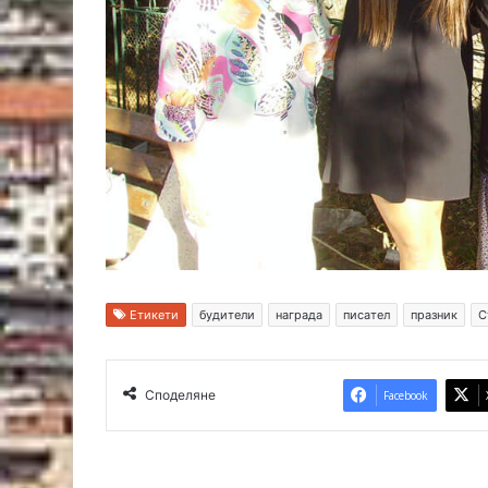
о
р
Етикети
будители
награда
писател
празник
С
Споделяне
Facebook