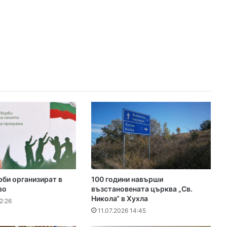
би организират в
100 години навърши
во
възстановената църква „Св.
Никола“ в Хухла
2:26
11.07.2026 14:45