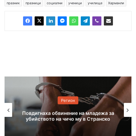
празник
празници
социални
ученици
училище
Харманли
Регион
Задържаха 18-годишен за
убийството на чичо си с дървен кол