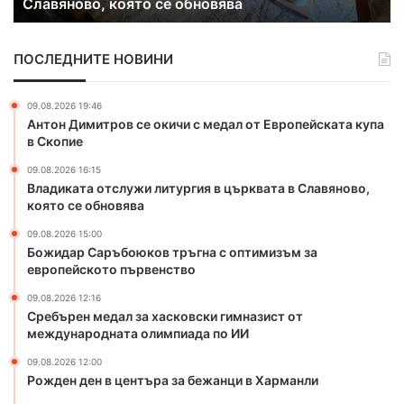
международната олимпиада по ИИ
е
а
д
о
а
б
ПОСЛЕДНИТЕ НОВИНИ
л
в
з
и
а
н
09.08.2026 19:46
х
е
Антон Димитров се окичи с медал от Европейската купа
а
н
в Скопие
с
и
09.08.2026 16:15
к
е
Владиката отслужи литургия в църквата в Славяново,
о
н
която се обновява
в
а
с
м
09.08.2026 15:00
к
л
Божидар Саръбоюков тръгна с оптимизъм за
и
европейското първенство
а
г
д
09.08.2026 12:16
и
е
Сребърен медал за хасковски гимназист от
м
ж
международната олимпиада по ИИ
н
а
а
09.08.2026 12:00
з
Рожден ден в центъра за бежанци в Харманли
з
а
и
у