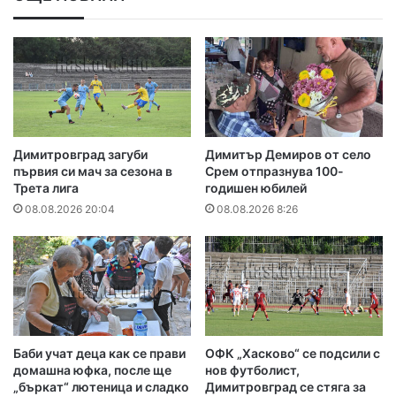
Димитровград загуби
Димитър Демиров от село
първия си мач за сезона в
Срем отпразнува 100-
Трета лига
годишен юбилей
08.08.2026 20:04
08.08.2026 8:26
Баби учат деца как се прави
ОФК „Хасково“ се подсили с
домашна юфка, после ще
нов футболист,
„бъркат“ лютеница и сладко
Димитровград се стяга за