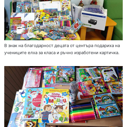
В знак на благодарност децата от центъра подариха на
учениците елха за класа и ръчно изработени картичка.