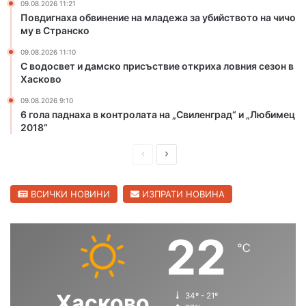
09.08.2026 11:21
с
б
Повдигнаха обвинение на младежа за убийството на чичо
т
и
му в Странско
о
й
09.08.2026 11:10
т
с
С водосвет и дамско присъствие откриха ловния сезон в
м
т
Хасково
е
в
ж
о
09.08.2026 9:10
д
т
6 гола паднаха в контролата на „Свиленград“ и „Любимец
у
2018“
о
н
н
П
С
а
а
р
ч
р
л
о
и
е
е
ВСИЧКИ НОВИНИ
ИЗПРАТИ НОВИНА
д
ч
д
д
н
о
а
м
и
в
22
т
у
℃
ш
а
а
в
н
щ
о
С
л
т
а
а
Хасково
34º - 21º
и
р