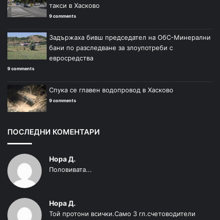
такси в Хасково
9 comments
Задържаха бивш председател на ОбС-Минерални
бани по разследване за злоупотреби с
евросредства
9 comments
Спука се главен водопровод в Хасково
9 comments
ПОСЛЕДНИ КОМЕНТАРИ
Нора Д.
Половивата...
Нора Д.
Той протони всички.Само 3 гл.счетоводители