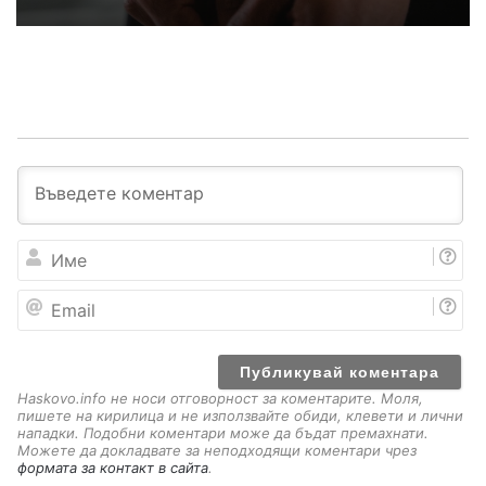
И
м
е
E
m
a
i
l
Haskovo.info не носи отговорност за коментарите. Моля,
пишете на кирилица и не използвайте обиди, клевети и лични
нападки. Подобни коментари може да бъдат премахнати.
Можете да докладвате за неподходящи коментари чрез
формата за контакт в сайта
.