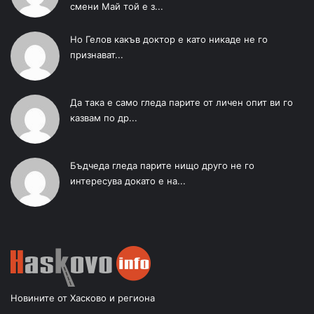
смени Май той е з...
Но Гелов какъв доктор е като никаде не го
признават...
Да така е само гледа парите от личен опит ви го
казвам по др...
Бъдчеда гледа парите нищо друго не го
интересува докато е на...
Новините от Хасково и региона