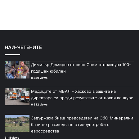
НАЙ-ЧЕТЕНИТЕ
Димитър Демиров от село Срем отпразнува 100-
годишен юбилей
8 889 views
Медиците от МБАЛ – Хасково в защита на
директора си преди резултатите от новия конкурс
6 532 views
Задържаха бивш председател на ОбС-Минерални
бани по разследване за злоупотреби с
евросредства
5 111 views