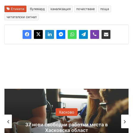
Етикети
булевард
канализация
почистване
поща
читателски сигнал
Хасково
Спука се главен водопровод в
Хасково