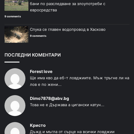
бани по разследване за злоупотреби с
евросредства
9 comments
Спука се главен водопровод в Хасково
9 comments
ПОСЛЕДНИ КОМЕНТАРИ
Forest love
Ще има кво да еб-т ловджиите. Мъж тръгне ли на
лов е по жени...
Dimo7878@abv.bg
Това не е Държава а цигански катун...
Кристо
Дъжд и мъгла от сърце на всички ловджии