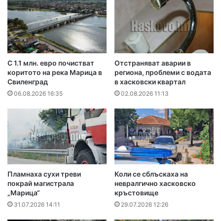
С 1.1 млн. евро почистват
Отстраняват аварии в
коритото на река Марица в
региона, проблеми с водата
Свиленград
в хасковски квартал
06.08.2026 16:35
02.08.2026 11:13
Пламнаха сухи треви
Коли се сблъскаха на
покрай магистрала
невралгично хасковско
„Марица“
кръстовище
31.07.2026 14:11
29.07.2026 12:26