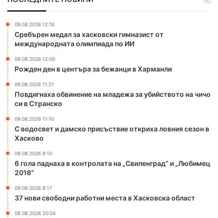
в
м
и
с
н
к
09.08.2026 12:16
е
о
Сребърен медал за хасковски гимназист от
н
п
международната олимпиада по ИИ
и
р
09.08.2026 12:00
е
и
Рожден ден в центъра за бежанци в Харманли
н
с
а
ъ
09.08.2026 11:21
м
с
Повдигнаха обвинение на младежа за убийството на чичо
л
т
си в Странско
а
в
09.08.2026 11:10
д
и
С водосвет и дамско присъствие откриха ловния сезон в
е
е
Хасково
ж
о
а
т
09.08.2026 9:10
6 гола паднаха в контролата на „Свиленград“ и „Любимец
з
к
2018“
а
р
у
и
09.08.2026 8:17
б
х
37 нови свободни работни места в Хасковска област
и
а
08.08.2026 20:04
й
л