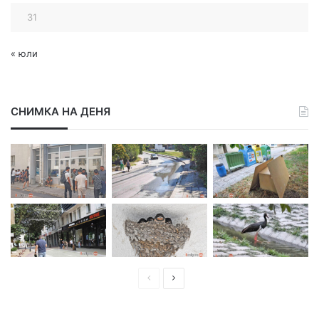
31
« юли
СНИМКА НА ДЕНЯ
П
С
р
л
е
е