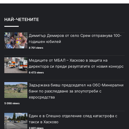
НАЙ-ЧЕТЕНИТЕ
Димитър Демиров от село Срем отпразнува 100-
годишен юбилей
8 701 views
Медиците от МБАЛ – Хасково в защита на
директора си преди резултатите от новия конкурс
6 473 views
Задържаха бивш председател на ОбС-Минерални
бани по разследване за злоупотреби с
евросредства
5 098 views
Един е в Спешно отделение след катастрофа с
такси в Хасково
3 801 views