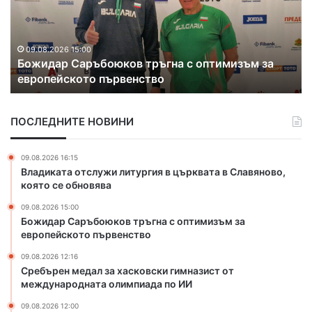
ъ
р
е
н
09.08.2026 12:16
Сребърен медал за хасковски гимназист от
м
международната олимпиада по ИИ
е
д
а
ПОСЛЕДНИТЕ НОВИНИ
л
з
а
09.08.2026 16:15
х
Владиката отслужи литургия в църквата в Славяново,
а
която се обновява
с
09.08.2026 15:00
к
Божидар Саръбоюков тръгна с оптимизъм за
о
европейското първенство
в
с
09.08.2026 12:16
к
Сребърен медал за хасковски гимназист от
международната олимпиада по ИИ
и
г
09.08.2026 12:00