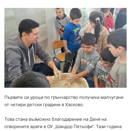
Първите си уроци по грънчарство получиха малчугани
от четири детски градини в Хасково.
Това стана възможно благодарение на Деня на
отворените врати в ОУ „Шандор Петьофи“. Тази година