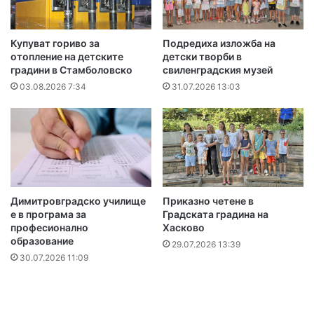
Купуват гориво за
Подредиха изложба на
отопление на детските
детски творби в
градини в Стамболовско
свиленградския музей
03.08.2026 7:34
31.07.2026 13:03
Димитровградско училище
Приказно четене в
е в програма за
Градската градина на
професионално
Хасково
образование
29.07.2026 13:39
30.07.2026 11:09