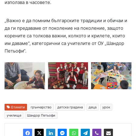
използва в часовете.
„Важно е да помним българските традиции и обичаи и
да ги предаваме от поколение на поколение, защото
корените са толкова важни, колкото и крилете, които
им даваме“, категорични са учителите от ОУ „Шандор
Петьофи“.
Етикети
грънчарство
детска градина
деца
урок
училище
Шандор Петьофи