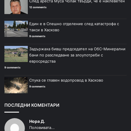
След ареста Муса Чолак твърди, че е наклеветен
12 comments
Един е в Спешно отделение след катастрофа с
такси в Хасково
9 comments
Задържаха бивш председател на ОбС-Минерални
бани по разследване за злоупотреби с
евросредства
9 comments
Спука се главен водопровод в Хасково
9 comments
ПОСЛЕДНИ КОМЕНТАРИ
Нора Д.
Половивата...