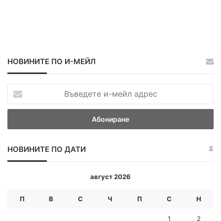
НОВИНИТЕ ПО И-МЕЙЛ
В
ъ
в
е
д
е
НОВИНИТЕ ПО ДАТИ
т
е
и
август 2026
-
м
П
В
С
Ч
П
С
Н
е
й
1
2