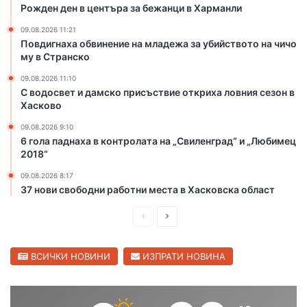
и
Рожден ден в центъра за бежанци в Харманли
м
н
09.08.2026 11:21
Повдигнаха обвинение на младежа за убийството на чичо
а
му в Странско
з
и
09.08.2026 11:10
с
С водосвет и дамско присъствие откриха ловния сезон в
т
Хасково
о
09.08.2026 9:10
т
6 гола паднаха в контролата на „Свиленград“ и „Любимец
м
2018“
е
ж
09.08.2026 8:17
д
37 нови свободни работни места в Хасковска област
у
н
П
С
а
р
л
р
е
е
ВСИЧКИ НОВИНИ
ИЗПРАТИ НОВИНА
о
д
д
д
н
и
в
а