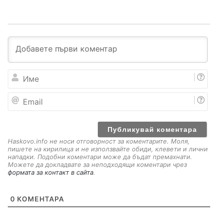
И
м
е
E
m
a
i
l
Haskovo.info не носи отговорност за коментарите. Моля,
пишете на кирилица и не използвайте обиди, клевети и лични
нападки. Подобни коментари може да бъдат премахнати.
Можете да докладвате за неподходящи коментари чрез
формата за контакт в сайта
.
0
КОМЕНТАРА