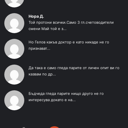
Нора Д.
Той протони всички.Само 3 гл.счетоводители
смени Май той е з...
Но Гелов какъв доктор е като никаде не го
признават...
Да така е само гледа парите от личен опит ви го
казвам по др...
Бъдчеда гледа парите нищо друго не го
интересува докато е на...