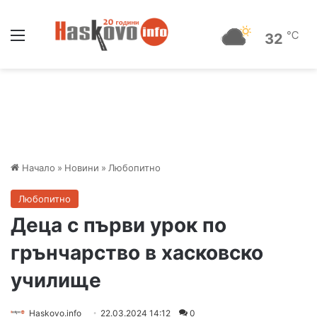
Меню
℃
32
Начало
»
Новини
»
Любопитно
Любопитно
Деца с първи урок по
грънчарство в хасковско
училище
Haskovo.info
22.03.2024 14:12
0