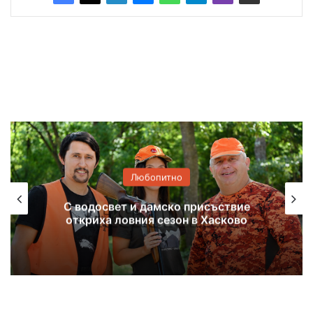
Любопитно
Димитър Демиров от село Срем
отпразнува 100-годишен юбилей