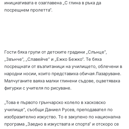
инициативата е озаглавена „С глина в ръка да
посрещнем пролетта“.
Гости бяха групи от детските градини „Слънце“,
„Звънче“, „Славейче“ и „Ежко Бежко“. Те бяха
посрещнати от възпитаници на училището, облечени в
народни носии, които представиха обичая Лазаруване.
Малчуганите ваяха малки глинени съдове, оцветяваха
фигурки с учителя по рисуване.
„Това е първото грънчарско колело в хасковско
училище“, съобщи Даниел Русев, преподавател по
изобразително изкуство. То е закупено по национална
програма „Заедно в изкуствата и спорта“ и отскоро се