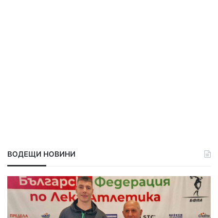
ВОДЕЩИ НОВИНИ
С
р
е
б