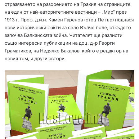
отразяването на разорението на Тракия на страниците
на един от най-авторитетните вестници – „Мир“ през
1913 г. Проф. д.и.н. Камен Гаренов (отец Петър) поднася
нови исторически факти за село Вълче поле, откъдето
започва Балканската война. Читателят ще разлисти
също интересни публикации на доц. д-р Георги
Граматиков, на Недялко Бакалов, който е редактор на
новия том, и други автори.