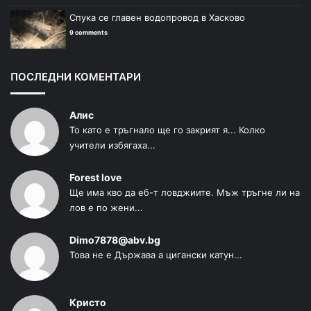
Спука се главен водопровод в Хасково
9 comments
ПОСЛЕДНИ КОМЕНТАРИ
Алис
То като е тръгнало ще го закрият я... Колко
учители избягаха...
Forest love
Ще има кво да еб-т ловджиите. Мъж тръгне ли на
лов е по жени...
Dimo7878@abv.bg
Това не е Държава а цигански катун...
Кристо