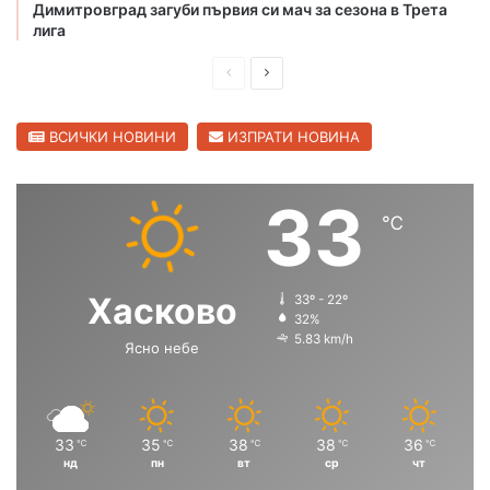
о
Димитровград загуби първия си мач за сезона в Трета
т
лига
о
П
С
н
а
р
л
ч
е
е
ВСИЧКИ НОВИНИ
ИЗПРАТИ НОВИНА
и
д
д
ч
о
и
в
33
с
℃
ш
а
и
н
щ
в
С
а
а
Хасково
33º - 22º
т
с
с
32%
р
5.83 km/h
Ясно небе
т
т
а
н
р
р
с
а
а
к
н
н
о
33
35
38
38
36
℃
℃
℃
℃
℃
нд
пн
вт
ср
чт
и
и