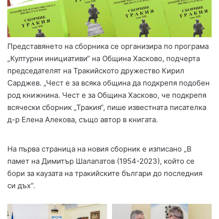
Представянето на сборника се организира по програма
„Културни инициативи“ на Община Хасково, подчерта
председателят на Тракийското дружество Кирил
Сарджев. „Чест е за всяка община да подкрепя подобен
род книжнина. Чест е за Община Хасково, че подкрепя
всячески сборник „Тракия“, пише известната писателка
д-р Елена Алекова, също автор в книгата.
На първа страница на новия сборник е изписано „В
памет на Димитър Шалапатов (1954-2023), който се
бори за каузата на тракийските българи до последния
си дъх“.