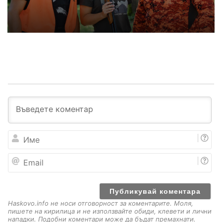
И
м
е
E
m
a
i
l
Haskovo.info не носи отговорност за коментарите. Моля,
пишете на кирилица и не използвайте обиди, клевети и лични
нападки. Подобни коментари може да бъдат премахнати.