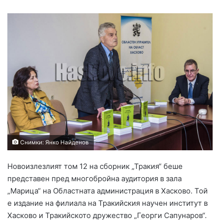
Снимки: Янко Найденов
Новоизлезлият том 12 на сборник „Тракия“ беше
представен пред многобройна аудитория в зала
„Марица“ на Областната администрация в Хасково. Той
е издание на филиала на Тракийския научен институт в
Хасково и Тракийското дружество „Георги Сапунаров“.