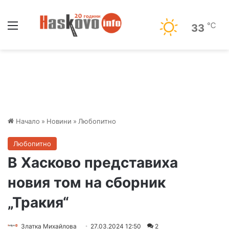
Меню
℃
33
Начало
»
Новини
»
Любопитно
Любопитно
В Хасково представиха
новия том на сборник
„Тракия“
Златка Михайлова
27.03.2024 12:50
2