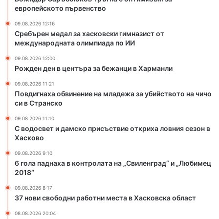
а
н
европейското първенство
з
и
09.08.2026 12:16
а
е
Сребърен медал за хасковски гимназист от
б
н
международната олимпиада по ИИ
е
а
ж
м
09.08.2026 12:00
а
л
Рожден ден в центъра за бежанци в Харманли
н
а
09.08.2026 11:21
ц
д
Повдигнаха обвинение на младежа за убийството на чичо
и
е
си в Странско
в
ж
Х
а
09.08.2026 11:10
С водосвет и дамско присъствие откриха ловния сезон в
а
з
Хасково
р
а
м
у
09.08.2026 9:10
а
б
6 гола паднаха в контролата на „Свиленград“ и „Любимец
н
и
2018“
л
й
09.08.2026 8:17
и
с
37 нови свободни работни места в Хасковска област
т
в
08.08.2026 20:04