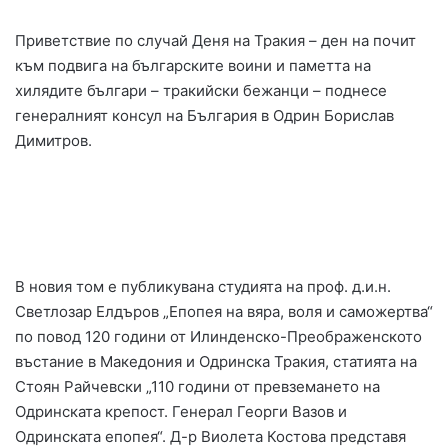
Приветствие по случай Деня на Тракия – ден на почит
към подвига на българските воини и паметта на
хилядите българи – тракийски бежанци – поднесе
генералният консул на България в Одрин Борислав
Димитров.
В новия том е публикувана студията на проф. д.и.н.
Светлозар Елдъров „Епопея на вяра, воля и саможертва“
по повод 120 години от Илинденско-Преображенското
въстание в Македония и Одринска Тракия, статията на
Стоян Райчевски „110 години от превземането на
Одринската крепост. Генерал Георги Вазов и
Одринската епопея“. Д-р Виолета Костова представя