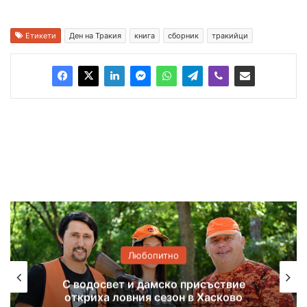
Етикети
Ден на Тракия
книга
сборник
тракийци
Любопитно
Димитър Демиров от село Срем
отпразнува 100-годишен юбилей