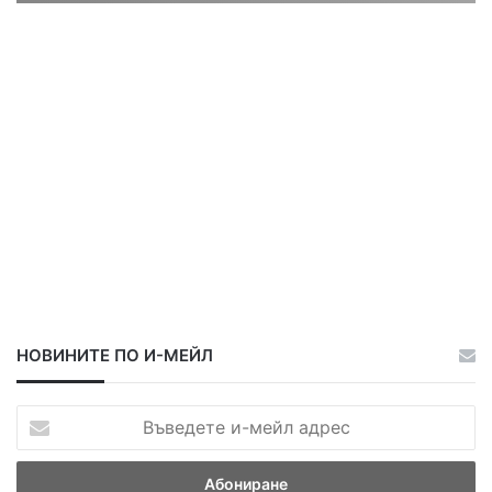
ц
ц
а
а
НОВИНИТЕ ПО И-МЕЙЛ
В
ъ
в
е