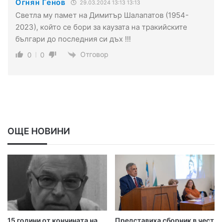
Огнян Генов
29.03.2024 13:13 13:13
Светла му памет на Димитър Шалапатов (1954-
2023), който се бори за каузата на тракийските
българи до последния си дъх !!!
Отговор
0
0
ОЩЕ НОВИНИ
15 години от кончината на
Представиха сборник в чест