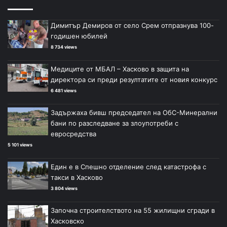
Димитър Демиров от село Срем отпразнува 100-
годишен юбилей
8 734 views
Медиците от МБАЛ – Хасково в защита на
директора си преди резултатите от новия конкурс
6 481 views
Задържаха бивш председател на ОбС-Минерални
бани по разследване за злоупотреби с
евросредства
5 101 views
Един е в Спешно отделение след катастрофа с
такси в Хасково
3 804 views
Започна строителството на 55 жилищни сгради в
Хасковско