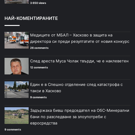
3 650 views
НАЙ-КОМЕНТИРАНИТЕ
Медиците от МБАЛ – Хасково в защита на
директора си преди резултатите от новия конкурс
26 comments
След ареста Муса Чолак твърди, че е наклеветен
12 comments
Един е в Спешно отделение след катастрофа с
такси в Хасково
9 comments
Задържаха бивш председател на ОбС-Минерални
бани по разследване за злоупотреби с
евросредства
9 comments