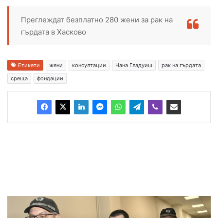
Преглеждат безплатно 280 жени за рак на
гърдата в Хасково
Етикети
жени
консултации
Нана Гладуиш
рак на гърдата
среща
фондации