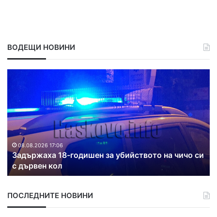
ВОДЕЩИ НОВИНИ
З
Д
а
в
д
а
ъ
п
р
о
ж
ж
а
а
х
р
08.08.2026 17:06
Задържаха 18-годишен за убийството на чичо си
а
а
с дървен кол
1
г
8
а
-
с
ПОСЛЕДНИТЕ НОВИНИ
г
и
о
х
д
а