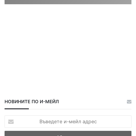
ц
ц
а
а
НОВИНИТЕ ПО И-МЕЙЛ
В
ъ
в