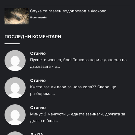
Спука се главен водопровод в Хасково
8 comments
ПОСЛЕДНИ КОМЕНТАРИ
Станчо
Пуснете човека, бре! Толкова пари е донесъл на
дьржавата - з...
Станчо
Кмета взе ли пари за нова кола?? Скоро ще
разберем.....
Станчо
Минус 2 мангусти ,- едната завинаги, другата за
дълго в "спа...
Да ДА