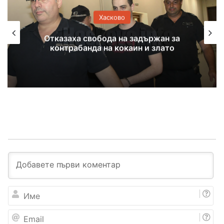
Хасково
Отказаха свобода на задържан за
контрабанда на кокаин и злато
И
м
е
E
m