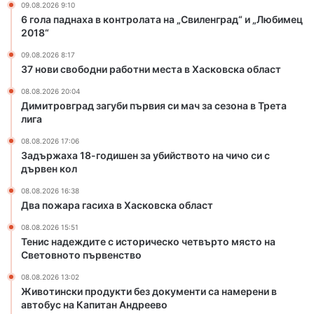
09.08.2026 9:10
и
в
6 гола паднаха в контролата на „Свиленград“ и „Любимец
ш
Х
2018“
е
а
09.08.2026 8:17
н
с
37 нови свободни работни места в Хасковска област
з
к
а
о
08.08.2026 20:04
у
в
Димитровград загуби първия си мач за сезона в Трета
б
с
лига
и
к
08.08.2026 17:06
й
а
Задържаха 18-годишен за убийството на чичо си с
с
о
дървен кол
т
б
в
л
08.08.2026 16:38
Два пожара гасиха в Хасковска област
о
а
т
с
08.08.2026 15:51
о
т
Тенис надеждите с историческо четвърто място на
н
Световното първенство
а
08.08.2026 13:02
ч
Животински продукти без документи са намерени в
и
автобус на Капитан Андреево
ч