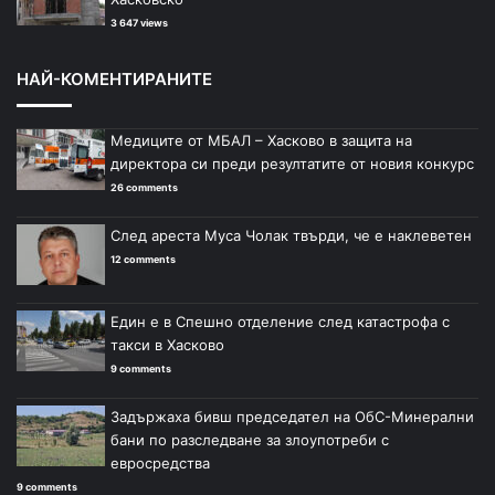
3 647 views
НАЙ-КОМЕНТИРАНИТЕ
Медиците от МБАЛ – Хасково в защита на
директора си преди резултатите от новия конкурс
26 comments
След ареста Муса Чолак твърди, че е наклеветен
12 comments
Един е в Спешно отделение след катастрофа с
такси в Хасково
9 comments
Задържаха бивш председател на ОбС-Минерални
бани по разследване за злоупотреби с
евросредства
9 comments