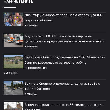
НАЙ-ЧЕТЕНИТЕ
Димитър Демиров от село Срем отпразнува 100-
годишен юбилей
8 400 views
Медиците от МБАЛ – Хасково в защита на
директора си преди резултатите от новия конкурс
6 449 views
Задържаха бивш председател на ОбС-Минерални
бани по разследване за злоупотреби с
евросредства
5 094 views
Един е в Спешно отделение след катастрофа с
такси в Хасково
3 796 views
Започна строителството на 55 жилищни сгради в
Хасковско