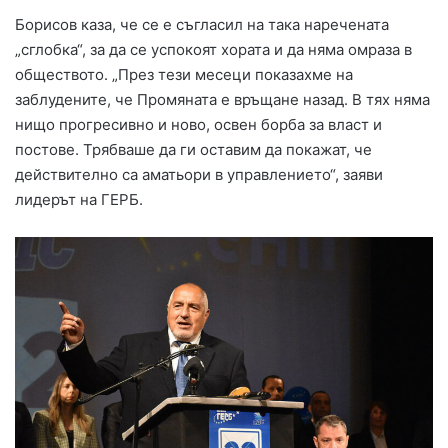
Борисов каза, че се е съгласил на така наречената
„сглобка“, за да се успокоят хората и да няма омраза в
обществото. „През тези месеци показахме на
заблудените, че Промяната е връщане назад. В тях няма
нищо прогресивно и ново, освен борба за власт и
постове. Трябваше да ги оставим да покажат, че
действително са аматьори в управлението“, заяви
лидерът на ГЕРБ.