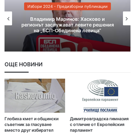
ии
Избори 2024 - Предизборни публикации
Катя Панева, кандидат за народен
ения
представител от ПП-ДБ: С грижа
можем да намерим верните решения!
ОЩЕ НОВИНИ
Глобиха кмет и общински
Димитровградска гимназия
съветник за гласуване
с отличие от Европейския
вместо друг избирател
парламент