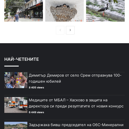
П
С
р
л
е
е
д
д
НАЙ-ЧЕТЕНИТЕ
и
в
ш
а
Димитър Демиров от село Срем отпразнува 100-
н
щ
годишен юбилей
а
а
8 405 views
с
с
Медиците от МБАЛ – Хасково в защита на
т
т
директора си преди резултатите от новия конкурс
р
р
6 449 views
а
а
Задържаха бивш председател на ОбС-Минерални
н
н