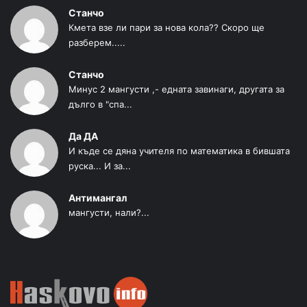
Станчо
Кмета взе ли пари за нова кола?? Скоро ще
разберем.....
Станчо
Минус 2 мангусти ,- едната завинаги, другата за
дълго в "спа...
Да ДА
И къде се дяна учителя по математика в бившата
руска... И за...
Антимангал
мангусти, нали?...