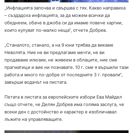
„Инфлацията започва и свършва с тях. Какво направиха
– създадоха инфлацията, за да можем всички да
обеднеем, обаче в джоба си да имаме повече хартии,
които купуват по-малко неща“, отчете Добрев.
„Станалото, станало, а на 9 юни трябва да викаме
Неволята. Ние не ви предлагаме мечти, не ви
продаваме илюзии, не живеем в облаците, ние сме
прагматици и вие ни познавате. 10 г. сме я вършили тази
работа и много по-добре от последните 3 г. провали“,
завърши водачът на листата.
Петата в листата за европейските избори Ева Майдел
също отчете, че Делян Добрев има голяма заслуга, че
всеки ден с достойнство и характер е изобличавал
лъжите на управляващите.