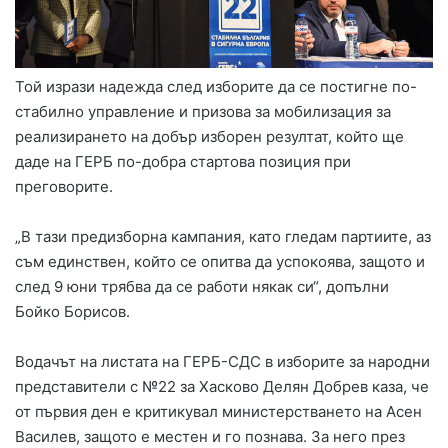
Той изрази надежда след изборите да се постигне по-
стабилно управление и призова за мобилизация за
реализирането на добър изборен резултат, който ще
даде на ГЕРБ по-добра стартова позиция при
преговорите.
„В тази предизборна кампания, като гледам партиите, аз
съм единствен, който се опитва да успокоява, защото и
след 9 юни трябва да се работи някак си“, допълни
Бойко Борисов.
Водачът на листата на ГЕРБ-СДС в изборите за народни
представители с №22 за Хасково Делян Добрев каза, че
от първия ден е критикувал министерстването на Асен
Василев, защото е местен и го познава. За него през