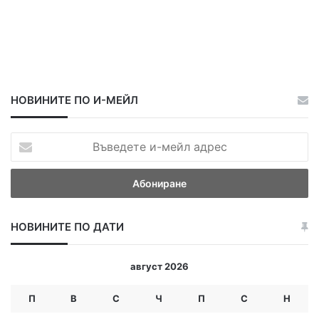
НОВИНИТЕ ПО И-МЕЙЛ
В
ъ
в
е
д
е
НОВИНИТЕ ПО ДАТИ
т
е
и
август 2026
-
м
П
В
С
Ч
П
С
Н
е