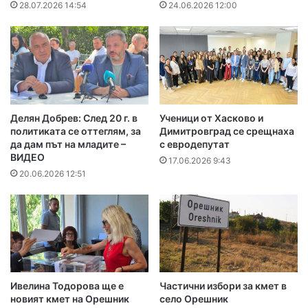
28.07.2026 14:54
24.06.2026 12:00
Делян Добрев: След 20 г. в
Ученици от Хасково и
политиката се оттеглям, за
Димитровград се срещнаха
да дам път на младите –
с евродепутат
ВИДЕО
17.06.2026 9:43
20.06.2026 12:51
Ивелина Тодорова ще е
Частични избори за кмет в
новият кмет на Орешник
село Орешник