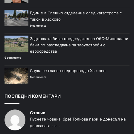
Един е в Спешно отделение след катастрофа с
такси в Хасково
9 comments
Задържаха бивш председател на ОбС-Минерални
бани по разследване за злоупотреби с
евросредства
9 comments
Спука се главен водопровод в Хасково
8 comments
ПОСЛЕДНИ КОМЕНТАРИ
Станчо
Пуснете човека, бре! Толкова пари е донесъл на
дьржавата - з...