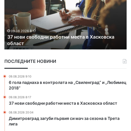
д
ъ
р
ж
а
х
08.08.2026 17:06
а
Задържаха 18-годишен за убийството на чичо с
а
с дървен кол
1
8
-
ПОСЛЕДНИТЕ НОВИНИ
г
о
д
09.08.2026 9:10
и
6 гола паднаха в контролата на „Свиленград“ и „Любимец
ш
2018“
е
09.08.2026 8:17
н
37 нови свободни работни места в Хасковска област
з
а
08.08.2026 20:04
у
Димитровград загуби първия си мач за сезона в Трета
б
лига
и