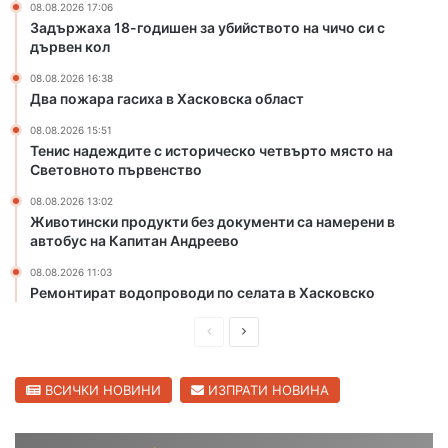
08.08.2026 17:06
й
Задържаха 18-годишен за убийството на чичо си с
с
дървен кол
т
в
08.08.2026 16:38
Два пожара гасиха в Хасковска област
о
т
08.08.2026 15:51
о
Тенис надеждите с историческо четвърто място на
н
Световното първенство
а
08.08.2026 13:02
ч
Животински продукти без документи са намерени в
и
автобус на Капитан Андреево
ч
о
08.08.2026 11:03
с
Ремонтират водопроводи по селата в Хасковско
и
с
П
С
д
р
л
ъ
е
е
ВСИЧКИ НОВИНИ
ИЗПРАТИ НОВИНА
р
в
д
д
е
и
в