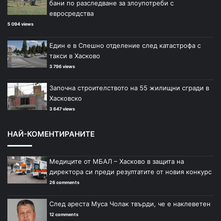
бани по разследване за злоупотреби с
и
и
евросредства
ц
ц
5 094 views
а
а
Един е в Спешно отделение след катастрофа с
такси в Хасково
3 796 views
Започна строителството на 55 жилищни сгради в
Хасковско
3 647 views
НАЙ-КОМЕНТИРАНИТЕ
Медиците от МБАЛ – Хасково в защита на
директора си преди резултатите от новия конкурс
26 comments
След ареста Муса Чолак твърди, че е наклеветен
12 comments