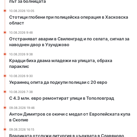
път за болницата
в
10.08.2026 10:05
С
Стотици глобени при полицейска операция в Хасковска
в
област
и
л
10.08.2026 9:48
е
Отстраняват аварии в Свиленград и по селата, сигнал за
наводнен двор в Узунджово
н
г
10.08.2026 9:38
р
Крадци биха двама младежи на улицата, обраха
а
параклис
д
10.08.2026 9:30
и
Украинец опита да подкупи полицаи с 20 евро
п
о
10.08.2026 7:38
с
С 4.3 млн. евро ремонтират улици в Тополовград
е
09.08.2026 19:46
л
Антон Димитров се окичи с медал от Европейската купа
а
в Скопие
т
а
09.08.2026 16:15
,
Владиката отслужи литургия в църквата в Славяново,