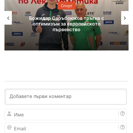
Спорт
Божидар Саръбоюков тръгна с
оптимизъм за европейското
първенство
И
м
е
E
m