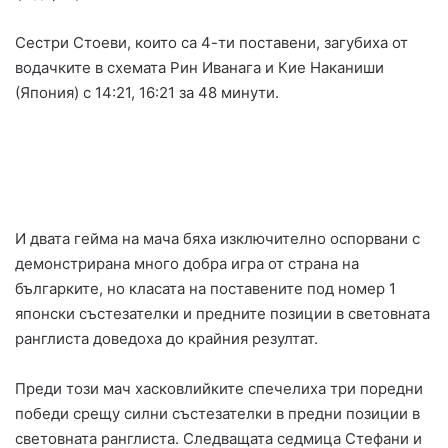
Сестри Стоеви, които са 4️-ти поставени, загубиха от
водачките в схемата Рин Иванага и Кие Наканиши
(Япония) с 14:21, 16:21 за 48 минути.
И двата гейма на мача бяха изключително оспорвани с
демонстрирана много добра игра от страна на
българките, но класата на поставените под номер 1
японски състезателки и предните позиции в световната
ранглиста доведоха до крайния резултат.
Преди този мач хасковлийките спечелиха три поредни
победи срещу силни състезателки в предни позиции в
световната ранглиста. Следващата седмица Стефани и