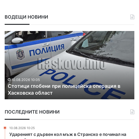
ВОДЕЩИ НОВИНИ
О
т
с
т
р
а
н
я
10.08.2026 9:48
и при полицейска операция в
Отстраняват аварии
в
ст
сигнал за наводнен
а
т
а
ПОСЛЕДНИТЕ НОВИНИ
в
а
р
10.08.2026 10:25
и
Удареният с дървен кол мъж в Странско е починал на
и