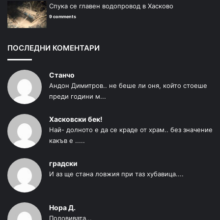
Спука се главен водопровод в Хасково
9 comments
ПОСЛЕДНИ КОМЕНТАРИ
Станчо
Андон Димитров.. не беше ли оня, който стоеше
преди години м...
Хасковски бек!
Най- долното е да се краде от храм.. без значение
какъв е .....
градски
И аз ще стана ловжия при таз хубавица....
Нора Д.
Половивата...