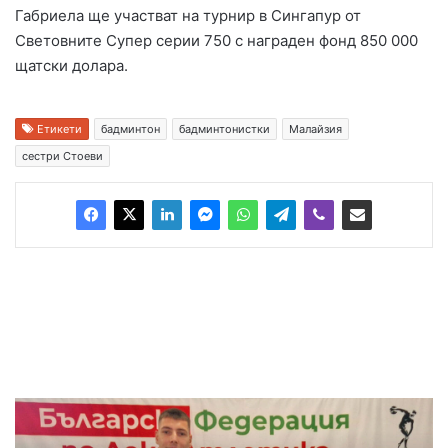
Габриела ще участват на турнир в Сингапур от
Световните Супер серии 7️5️0️ с награден фонд 850 000
щатски долара.
Етикети
бадминтон
бадминтонистки
Малайзия
сестри Стоеви