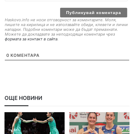
a
i
l
Haskovo.info не носи отговорност за коментарите. Моля,
пишете на кирилица и не използвайте обиди, клевети и лични
нападки. Подобни коментари може да бъдат премахнати.
Можете да докладвате за неподходящи коментари чрез
формата за контакт в сайта
.
0
КОМЕНТАРА
ОЩЕ НОВИНИ