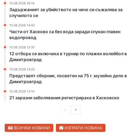
10.08.2026 16:18
ч
р
Задържаният за убийството на чичо си съжалява за
и
а
случилото се
ч
д
о
10.08.2026 14:00
и
Части от Хасково са без вода заради спукан главен
с
с
водопровод
и
п
с
у
10.08.2026 13:37
ъ
к
12 отбора се включиха в турнир по плажен волейбол в
ж
а
Димитровград
а
н
10.08.2026 13:25
л
г
Представят сборник, посветен на 75 г. музейно дело в
я
л
Димитровград
в
а
а
в
10.08.2026 13:10
з
21 заразни заболявания регистрираха в Хасковско
е
а
н
П
С
с
в
л
о
р
л
у
д
е
е
ВСИЧКИ НОВИНИ
ИЗПРАТИ НОВИНА
ч
о
д
д
и
п