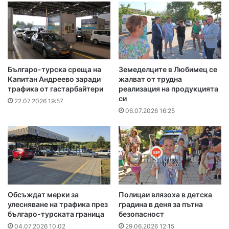
Българо-турска среща на
Земеделците в Любимец се
Капитан Андреево заради
жалват от трудна
трафика от гастарбайтери
реализация на продукцията
си
22.07.2026 19:57
06.07.2026 16:25
Обсъждат мерки за
Полицаи влязоха в детска
улесняване на трафика през
градина в деня за пътна
българо-турската граница
безопасност
04.07.2026 10:02
29.06.2026 12:15