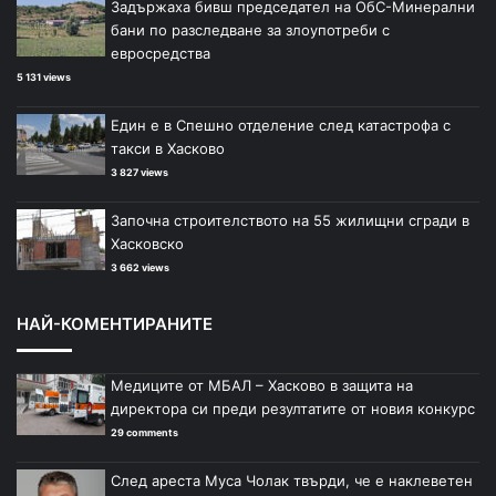
Задържаха бивш председател на ОбС-Минерални
н
н
бани по разследване за злоупотреби с
и
и
евросредства
ц
ц
5 131 views
а
а
Един е в Спешно отделение след катастрофа с
такси в Хасково
3 827 views
Започна строителството на 55 жилищни сгради в
Хасковско
3 662 views
НАЙ-КОМЕНТИРАНИТЕ
Медиците от МБАЛ – Хасково в защита на
директора си преди резултатите от новия конкурс
29 comments
След ареста Муса Чолак твърди, че е наклеветен