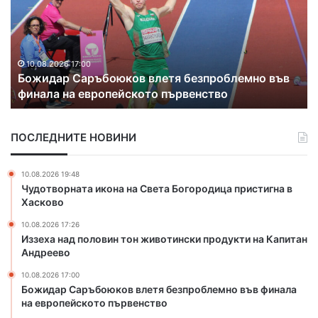
ъ
т
р
и
ж
о
а
т
н
Х
10.08.2026 16:18
Задържаният за убийството на чичо си
и
а
съжалява за случилото се
я
с
т
к
з
о
ПОСЛЕДНИТЕ НОВИНИ
а
в
у
о
б
с
10.08.2026 19:48
и
а
Чудотворната икона на Света Богородица пристигна в
й
б
Хасково
с
е
10.08.2026 17:26
т
з
Иззеха над половин тон животински продукти на Капитан
в
в
Андреево
о
о
т
д
10.08.2026 17:00
о
а
Божидар Саръбоюков влетя безпроблемно във финала
н
на европейското първенство
з
а
а