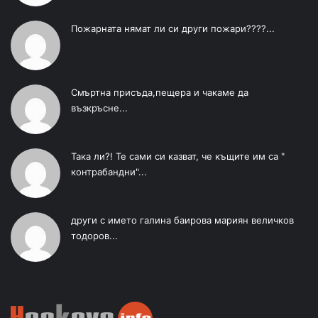
Пожарната нямат ли си други пожари????...
Смъртна присъда,пещера и чакаме да
възкръсне...
Така ли?! Те сами си казват, че къщите им са "
контрабандни"...
други с името галина баирова мариян величков
тодоров...