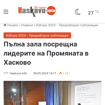
Меню
℃
27
Начало
»
Новини
»
Избори 2024 - Предизборни публикации
Избори 2024 - Предизборни публикации
Пълна зала посрещна
лидерите на Промяната в
Хасково
Haskovo.info
29.05.2024 14:17
1 247