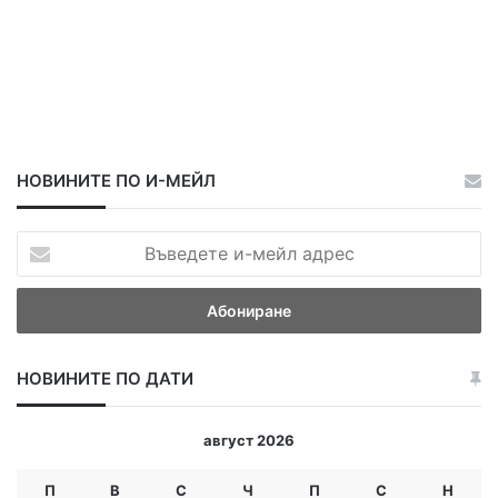
НОВИНИТЕ ПО И-МЕЙЛ
В
ъ
в
е
д
е
НОВИНИТЕ ПО ДАТИ
т
е
и
август 2026
-
м
П
В
С
Ч
П
С
Н