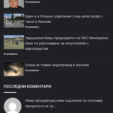
13 comments
Един е в Спешно отделение след катастрофа с
такси в Хасково
9 comments
Задържаха бивш председател на ОбС-Минерални
бани по разследване за злоупотреби с
евросредства
9 comments
Спука се главен водопровод в Хасково
9 comments
ПОСЛЕДНИ КОМЕНТАРИ
Няма прокуратура,няма съд всеки си получава
процента и си тр...