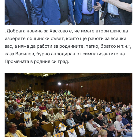
„Добрата новина за Хасково е, че имате втори шанс да
изберете общински съвет, който ще работи за всички
вас, а няма да работи за роднините, татко, братко и т.н.“,
каза Василев, бурно аплодиран от симпатизантите на
Промяната в родния си град.