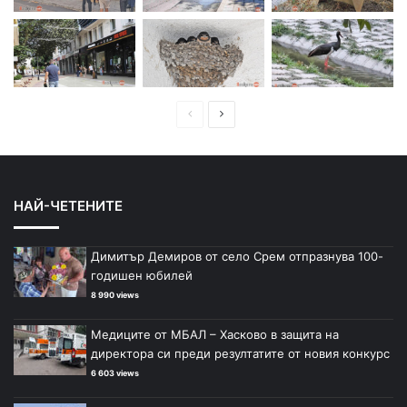
П
С
р
л
е
е
д
д
НАЙ-ЧЕТЕНИТЕ
и
в
ш
а
Димитър Демиров от село Срем отпразнува 100-
н
щ
годишен юбилей
а
а
8 990 views
с
с
Медиците от МБАЛ – Хасково в защита на
т
т
директора си преди резултатите от новия конкурс
р
р
6 603 views
а
а