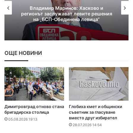
Катя Панева, кандидат за народен
представител от ПП-ДБ: С грижа
можем да намерим верните решения!
ОЩЕ НОВИНИ
Димитровград отново стана
Глобиха кмет и общински
бригадирска столица
съветник за гласуване
вместо друг избирател
05.08.2026 19:13
28.07.2026 14:54