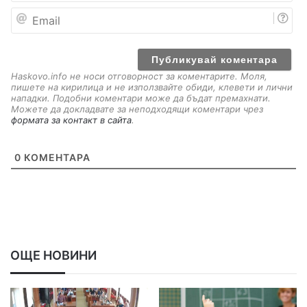
е
E
m
a
i
l
Haskovo.info не носи отговорност за коментарите. Моля,
пишете на кирилица и не използвайте обиди, клевети и лични
нападки. Подобни коментари може да бъдат премахнати.
Можете да докладвате за неподходящи коментари чрез
формата за контакт в сайта
.
0
КОМЕНТАРА
ОЩЕ НОВИНИ