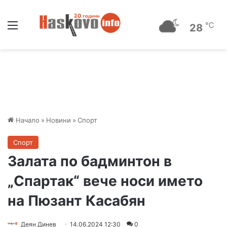
Меню
℃
28
Начало
»
Новини
»
Спорт
Спорт
Залата по бадминтон в
„Спартак“ вече носи името
на Пюзант Касабян
Деян Динев
14.06.2024 12:30
0