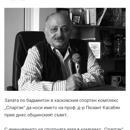
Залата по бадминтон в хасковския спортен комплекс
„Спартак“ да носи името на проф. д-р Пюзант Касабян
прие днес общинският съвет.
С именуването на спортната зала в комплекс „Спартак“