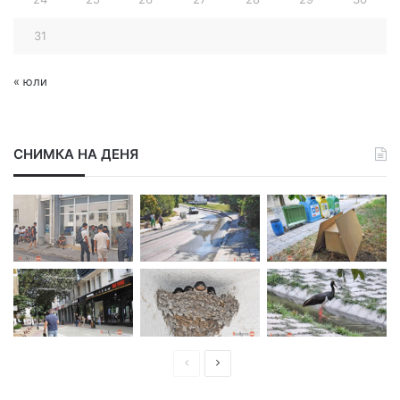
31
« юли
СНИМКА НА ДЕНЯ
П
С
р
л