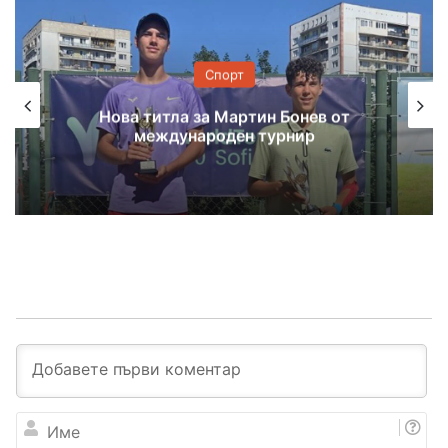
Спорт
Нова титла за Мартин Бонев от
международен турнир
И
м