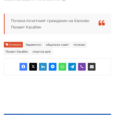
Почина почетният гражданин на Хасково
Пюзант Касабян
Етикети
бадминтон
общински съвет
починал
Пюзант Касабян
спортна зала