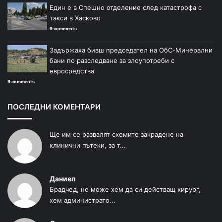
Един е в Спешно отделение след катастрофа с
такси в Хасково
9 comments
Задържаха бивш председател на ОбС-Минерални
бани по разследване за злоупотреби с
евросредства
9 comments
ПОСЛЕДНИ КОМЕНТАРИ
Ще им се развалят схемите закрадене на
клинични пътеки, за т...
Даниел
Брадчед, не може хем да си действащ хирург,
хем администрато...