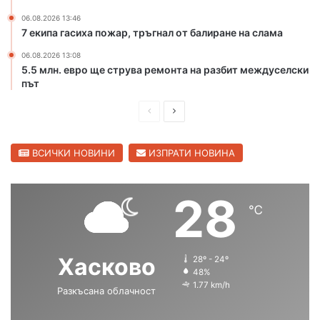
к
п
06.08.2026 13:46
а
р
7 екипа гасиха пожар, тръгнал от балиране на слама
М
е
а
з
06.08.2026 13:08
р
К
5.5 млн. евро ще струва ремонта на разбит междуселски
и
а
път
ц
п
а
П
С
и
в
т
р
л
С
а
е
е
ВСИЧКИ НОВИНИ
ИЗПРАТИ НОВИНА
в
н
и
д
д
А
л
н
и
в
28
е
д
℃
ш
а
н
р
г
н
щ
е
р
е
а
а
Хасково
28º - 24º
а
в
с
с
48%
д
о
1.77 km/h
Разкъсана облачност
т
т
р
р