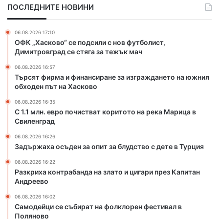
ПОСЛЕДНИТЕ НОВИНИ
п
р
о
а
ч
б
06.08.2026 17:10
и
а
ОФК „Хасково“ се подсили с нов футболист,
с
н
Димитровград се стяга за тежък мач
т
д
06.08.2026 16:57
в
а
Търсят фирма и финансиране за изграждането на южния
а
н
обходен път на Хасково
т
а
к
з
06.08.2026 16:35
о
л
С 1.1 млн. евро почистват коритото на река Марица в
р
Свиленград
а
и
т
06.08.2026 16:26
т
о
Задържаха осъден за опит за блудство с дете в Турция
о
и
т
ц
06.08.2026 16:22
Разкриха контрабанда на злато и цигари през Капитан
о
и
Андреево
н
г
а
а
06.08.2026 16:02
р
р
Самодейци се събират на фолклорен фестивал в
е
и
Поляново