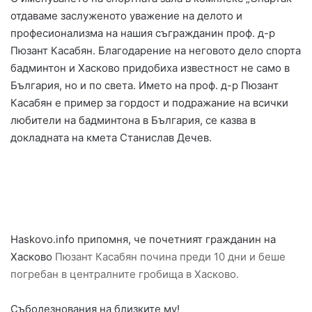
отдаваме заслуженото уважение на делото и
професионализма на нашия съгражданин проф. д-р
Пюзант Касабян. Благодарение на неговото дело спорта
бадминтон и Хасково придобиха известност не само в
България, но и по света. Името на проф. д-р Пюзант
Касабян е пример за гордост и подражание на всички
любители на бадминтона в България, се казва в
докладната на кмета Станислав Дечев.
Haskovo.info припомня, че почетният гражданин на
Хасково
Пюзант Касабян почина преди 10 дни и беше
погребан в централните гробища в Хасково.
Съболезнования на близките му!