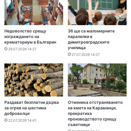
Недоволство срещу
36 ще са маломерните
изграждането на
паралелки в
крематориум в Българин
димитровградските
училища
29.07.2026 14:27
27.07.2026 14:37
Раздават безплатни дърва
Отмениха отстраняването
за огрев на шестима
на кмета на Караманци,
доброволци
прекратиха
производството срещу
22.07.2026 14:41
съветници