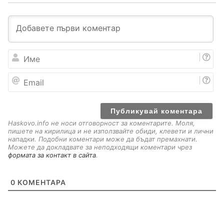
И
м
е
E
m
a
i
l
Haskovo.info не носи отговорност за коментарите. Моля,
пишете на кирилица и не използвайте обиди, клевети и лични
нападки. Подобни коментари може да бъдат премахнати.
Можете да докладвате за неподходящи коментари чрез
формата за контакт в сайта
.
0
КОМЕНТАРА