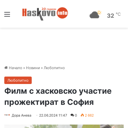
Меню
℃
32
Начало
»
Новини
»
Любопитно
Любопитно
Филм с хасковско участие
прожектират в София
Дора Анева
22.06.2024 11:47
0
2 662