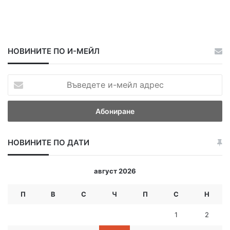
НОВИНИТЕ ПО И-МЕЙЛ
В
ъ
в
е
д
е
НОВИНИТЕ ПО ДАТИ
т
е
и
август 2026
-
м
П
В
С
Ч
П
С
Н
е
й
1
2
л