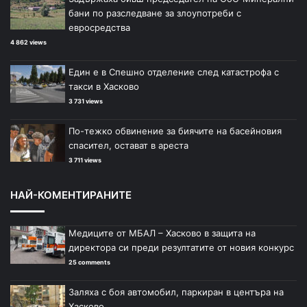
бани по разследване за злоупотреби с
евросредства
4 862 views
Един е в Спешно отделение след катастрофа с
такси в Хасково
3 731 views
По-тежко обвинение за биячите на басейновия
спасител, остават в ареста
3 711 views
НАЙ-КОМЕНТИРАНИТЕ
Медиците от МБАЛ – Хасково в защита на
директора си преди резултатите от новия конкурс
25 comments
Заляха с боя автомобил, паркиран в центъра на
Хасково