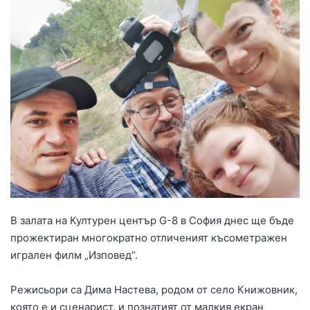
В залата на Културен център G-8 в София днес ще бъде
прожектиран многократно отличеният късометражен
игрален филм „Изповед“.
Режисьори са Дима Настева, родом от село Книжовник,
която е и сценарист, и познатият от малкия екран