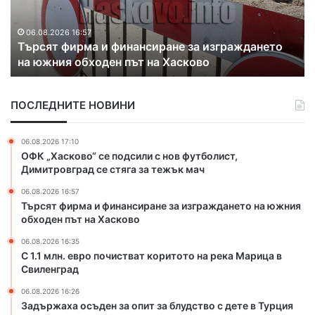
л
и
н
х
.
а
06.08.2026 16:35
С 1.1 млн. евро почистват коритото на река
е
к
Марица в Свиленград
в
о
р
н
о
т
ПОСЛЕДНИТЕ НОВИНИ
п
р
о
а
ч
б
06.08.2026 17:10
и
а
ОФК „Хасково“ се подсили с нов футболист,
с
н
Димитровград се стяга за тежък мач
т
д
06.08.2026 16:57
в
а
Търсят фирма и финансиране за изграждането на южния
а
н
обходен път на Хасково
т
а
к
з
06.08.2026 16:35
о
л
С 1.1 млн. евро почистват коритото на река Марица в
р
Свиленград
а
и
т
06.08.2026 16:26
т
о
Задържаха осъден за опит за блудство с дете в Турция
о
и