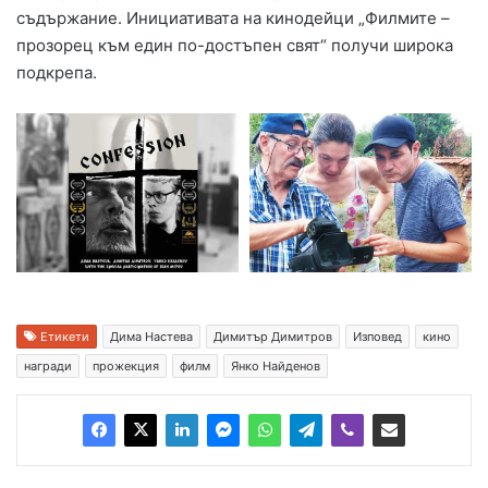
съдържание. Инициативата на кинодейци „Филмите –
прозорец към един по-достъпен свят“ получи широка
подкрепа.
Етикети
Дима Настева
Димитър Димитров
Изповед
кино
награди
прожекция
филм
Янко Найденов