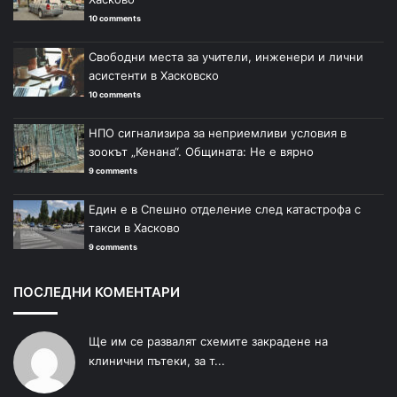
10 comments
Свободни места за учители, инженери и лични
асистенти в Хасковско
10 comments
НПО сигнализира за неприемливи условия в
зоокът „Кенана“. Общината: Не е вярно
9 comments
Един е в Спешно отделение след катастрофа с
такси в Хасково
9 comments
ПОСЛЕДНИ КОМЕНТАРИ
Ще им се развалят схемите закрадене на
клинични пътеки, за т...