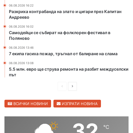
т
ц
06.08.2026 16:22
Разкриха контрабанда на злато и цигари през Капитан
о
и
Андреево
н
г
а
а
06.08.2026 16:02
р
р
Самодейци се събират на фолклорен фестивал в
е
и
Поляново
к
п
06.08.2026 13:46
а
р
7 екипа гасиха пожар, тръгнал от балиране на слама
М
е
а
з
06.08.2026 13:08
р
К
5.5 млн. евро ще струва ремонта на разбит междуселски
и
а
път
ц
п
а
П
С
и
в
т
р
л
С
а
е
е
ВСИЧКИ НОВИНИ
ИЗПРАТИ НОВИНА
в
н
и
д
д
А
л
н
и
в
32
е
д
℃
ш
а
н
р