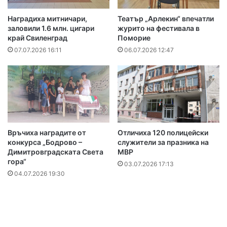
Наградиха митничари,
Театър „Арлекин“ впечатли
заловили 1.6 млн. цигари
журито на фестивала в
край Свиленград
Поморие
07.07.2026 16:11
06.07.2026 12:47
Връчиха наградите от
Отличиха 120 полицейски
конкурса „Бодрово –
служители за празника на
Димитровградската Света
МВР
гора“
03.07.2026 17:13
04.07.2026 19:30