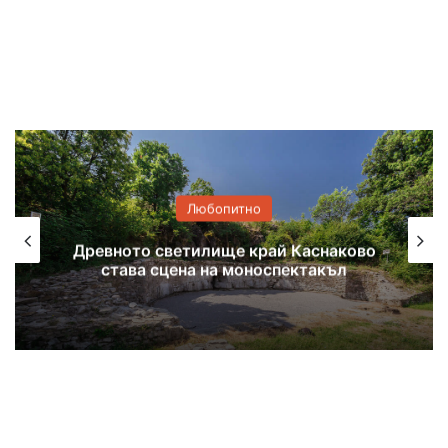
Любопитно
Книжки с нова премяна в детския
отдел на хасковската библиотека