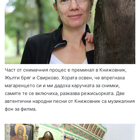
Част от снимачния процес е преминал в Книжовник,
Жълти бряг и Свирково. Хората освен, че впрегнаха
магаренцето си и ми дадоха каручката за снимки,
самите те се включиха, разказва режисьорката. Две
автентични народни песни от Книжовник са музикалния
фон за филма.