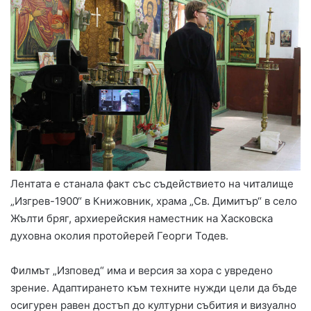
Лентата е станала факт със съдействието на читалище
„Изгрев-1900“ в Книжовник, храма „Св. Димитър“ в село
Жълти бряг, архиерейския наместник на Хасковска
духовна околия протойерей Георги Тодев.
Филмът „Изповед“ има и версия за хора с увредено
зрение. Адаптирането към техните нужди цели да бъде
осигурен равен достъп до културни събития и визуално