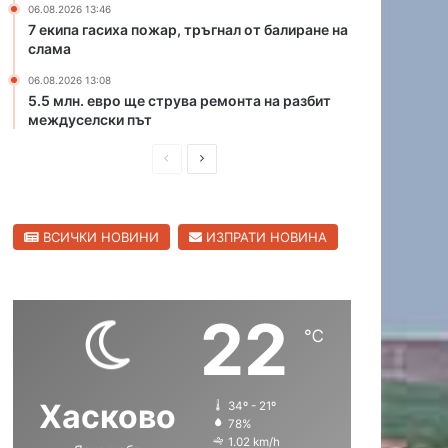
06.08.2026 13:46
р
К
7 екипа гасиха пожар, тръгнал от балиране на
и
а
слама
ц
п
а
06.08.2026 13:08
и
5.5 млн. евро ще струва ремонта на разбит
в
т
междуселски път
С
а
в
н
П
С
и
А
л
р
л
н
е
д
е
е
н
р
ВСИЧКИ НОВИНИ
ИЗПРАТИ НОВИНА
д
д
г
е
р
и
в
е
а
в
ш
а
д
о
22
н
щ
℃
а
а
с
с
Хасково
34º - 21º
т
т
78%
р
р
1.02 km/h