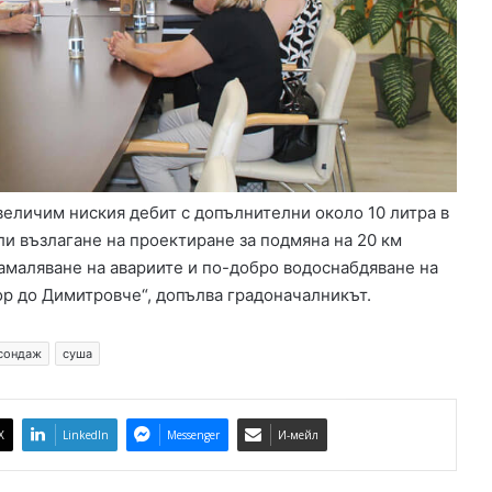
величим ниския дебит с допълнителни около 10 литра в
ли възлагане на проектиране за подмяна на 20 км
маляване на авариите и по-добро водоснабдяване на
ор до Димитровче“, допълва градоначалникът.
сондаж
суша
X
LinkedIn
Messenger
И-мейл