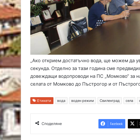
„Ако открием достатъчно вода, ще можем да у
секунда. Отделно за тази година сме предвиди
довеждащи водопроводи на ПС „Момково“ за на
селата от Момково до Пъстрогор и от Пъстрог
Етикети
вода
воден режим
Свиленград
села
Споделяне
Facebook