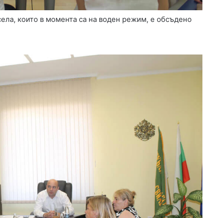
с
к
ела, които в момента са на воден режим, е обсъдено
о
в
о