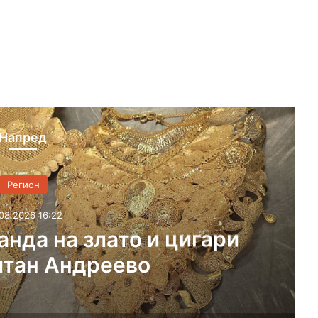
Напред
Регион
06.08.2026 13:46
жар, тръгнал от балиране
на слама