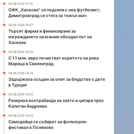
и
а
06.08.2026 17:10
с
н
ОФК „Хасково“ се подсили с нов футболист,
т
д
Димитровград се стяга за тежък мач
в
а
06.08.2026 16:57
а
н
Търсят фирма и финансиране за
т
а
изграждането на южния обходен път на
к
з
Хасково
о
л
р
а
06.08.2026 16:35
С 1.1 млн. евро почистват коритото на река
и
т
Марица в Свиленград
т
о
о
и
06.08.2026 16:26
т
ц
Задържаха осъден за опит за блудство с дете
о
и
в Турция
н
г
06.08.2026 16:22
а
а
Разкриха контрабанда на злато и цигари през
р
р
Капитан Андреево
е
и
к
п
06.08.2026 16:02
а
р
Самодейци се събират на фолклорен
М
фестивал в Поляново
е
а
з