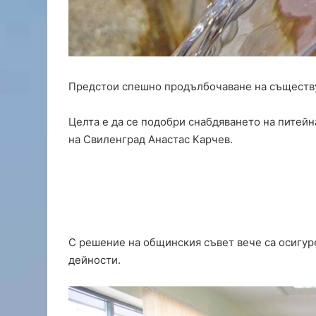
о
д
с
и
л
и
Предстои спешно продълбочаване на съществу
с
н
Целта е да се подобри снабдяването на питейн
о
в
на Свиленград Анастас Карчев.
ф
у
т
б
о
л
и
С решение на общинския съвет вече са осигур
с
дейности.
т
,
Д
и