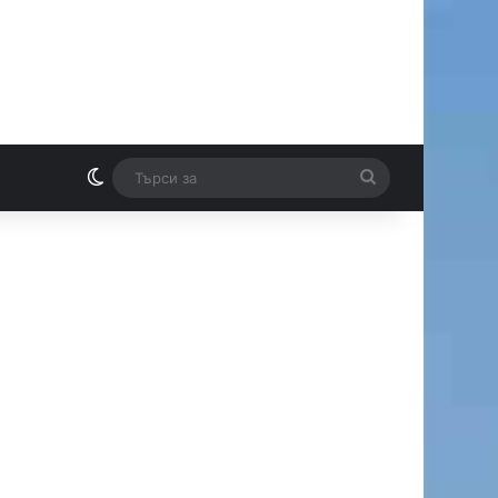
Switch skin
Търси
И
за