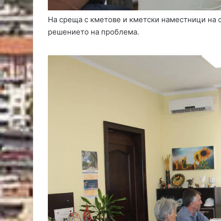
ж
ъ
На среща с кметове и кметски наместници на с
к
решението на проблема.
м
а
ч