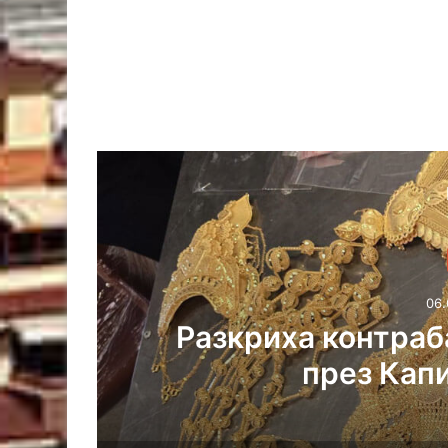
ари
7 екипа гасиха по