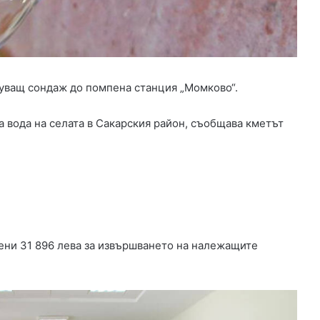
а
н
с
и
р
а
ващ сондаж до помпена станция „Момково“.
н
е
а вода на селата в Сакарския район, съобщава кметът
з
а
и
з
г
р
а
ж
д
ени 31 896 лева за извършването на належащите
а
н
е
т
о