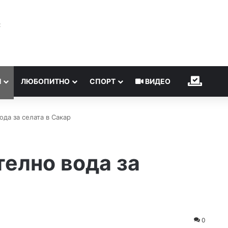
℃
Н
ЛЮБОПИТНО
СПОРТ
ВИДЕО
ИЗБОР
да за селата в Сакар
елно вода за
0