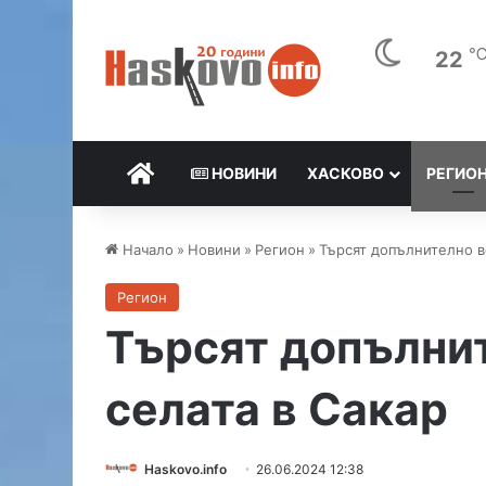
22
НАЧАЛО
НОВИНИ
ХАСКОВО
РЕГИО
Начало
»
Новини
»
Регион
»
Търсят допълнително во
Регион
Търсят допълнит
селата в Сакар
Haskovo.info
26.06.2024 12:38