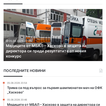
Д
и
м
и
т
р
о
в
05.08.2026 19:13
Димитровград отново стана бригадирска
г
столица
р
а
д
ПОСЛЕДНИТЕ НОВИНИ
о
т
н
05.08.2026 20:54
о
Трима са под въпрос за първия шампионатен мач на ОФК
в
„Хасково“
о
05.08.2026 20:46
с
Медиците от МБАЛ – Хасково в защита на директора си
т