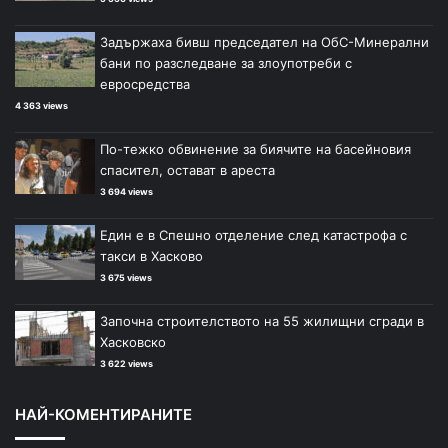
Задържаха бивш председател на ОбС-Минерални
бани по разследване за злоупотреби с
евросредства
4 363 views
По-тежко обвинение за биячите на басейновия
спасител, остават в ареста
3 694 views
Един е в Спешно отделение след катастрофа с
такси в Хасково
3 675 views
Започна строителството на 55 жилищни сгради в
Хасковско
3 622 views
НАЙ-КОМЕНТИРАНИТЕ