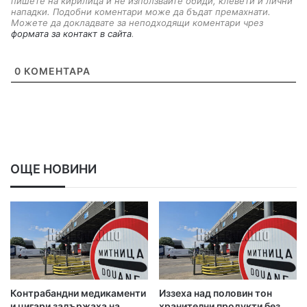
пишете на кирилица и не използвайте обиди, клевети и лични
нападки. Подобни коментари може да бъдат премахнати.
Можете да докладвате за неподходящи коментари чрез
формата за контакт в сайта
.
0
КОМЕНТАРА
ОЩЕ НОВИНИ
Контрабандни медикаменти
Иззеха над половин тон
и цигари задържаха на
хранителни продукти без