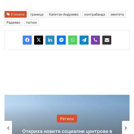
Етикети
граница
Капитан Андреево
контрабанда
ментета
Радиево
тютюн
Регион
Задържаха бивш председател на
ове в