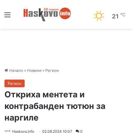
Меню
℃
21
Начало
»
Новини
»
Регион
Регион
Откриха ментета и
контрабанден тютюн за
наргиле
Haskovo.info
02.08.2024 10:07
0