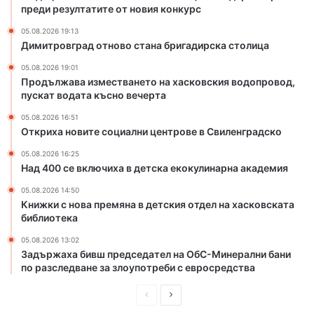
преди резултатите от новия конкурс
а
н
05.08.2026 19:13
а
Димитровград отново стана бригадирска столица
б
05.08.2026 19:01
р
Продължава изместването на хасковския водопровод,
и
пускат водата късно вечерта
г
а
05.08.2026 16:51
Откриха новите социални центрове в Свиленградско
д
и
05.08.2026 16:25
р
Над 400 се включиха в детска екокулинарна академия
с
к
05.08.2026 14:50
Книжки с нова премяна в детския отдел на хасковската
а
библиотека
с
т
05.08.2026 13:02
о
Задържаха бивш председател на ОбС-Минерални бани
л
по разследване за злоупотреби с евросредства
и
ц
П
С
а