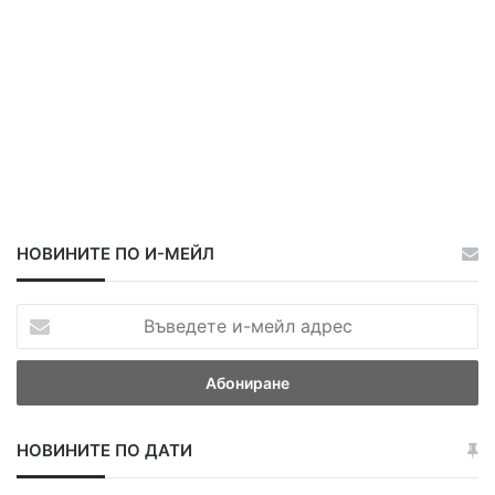
НОВИНИТЕ ПО И-МЕЙЛ
В
ъ
в
е
д
е
НОВИНИТЕ ПО ДАТИ
т
е