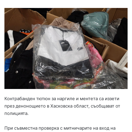
Контрабанден тютюн за наргиле и ментета са иззети
през денонощието в Хасковска област, съобщават от
полицията.
При съвместна проверка с митничарите на вход на