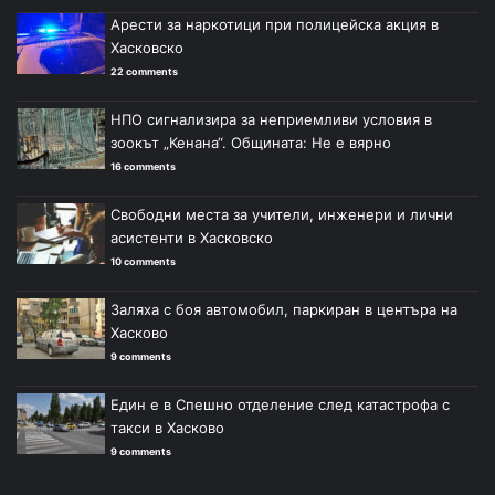
Арести за наркотици при полицейска акция в
Хасковско
22 comments
НПО сигнализира за неприемливи условия в
зоокът „Кенана“. Общината: Не е вярно
16 comments
Свободни места за учители, инженери и лични
асистенти в Хасковско
10 comments
Заляха с боя автомобил, паркиран в центъра на
Хасково
9 comments
Един е в Спешно отделение след катастрофа с
такси в Хасково
9 comments