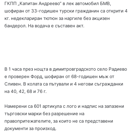
ГКПП „Капитан Андреево“ в лек автомобил БМВ,
шофиран от 33-годишен турски гражданин са открити 4
кг. недеклариран тютюн за наргиле без акцизен
бандерол. На водача е съставен акт.
В 1 часа през нощта в димитровградското село Радиево
е проверен Форд, шофиран от 68-годишен мъж от
Сливен. В колата са пътували и 4 негови съгражданки
на 40, 42, 68 и 76 г.
Намерени са 601 артикула с лого и надпис на запазени
търговски марки без разрешение на
правопритежателите, за които не са представени
документи за произход.