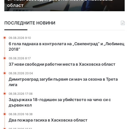
с дървен кол
1
8
-
ПОСЛЕДНИТЕ НОВИНИ
г
о
д
09.08.2026 9:10
и
6 гола паднаха в контролата на „Свиленград“ и „Любимец
ш
2018“
е
09.08.2026 8:17
н
37 нови свободни работни места в Хасковска област
з
а
08.08.2026 20:04
у
Димитровград загуби първия си мач за сезона в Трета
б
лига
и
08.08.2026 17:06
й
Задържаха 18-годишен за убийството на чичо си с
с
дървен кол
т
в
08.08.2026 16:38
Два пожара гасиха в Хасковска област
о
т