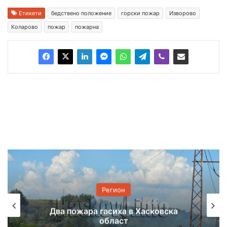
Етикети
бедствено положение
горски пожар
Изворово
Коларово
пожар
пожарна
Регион
Животински продукти без 
 Хасковска
са намерени в автобус на
Андреево