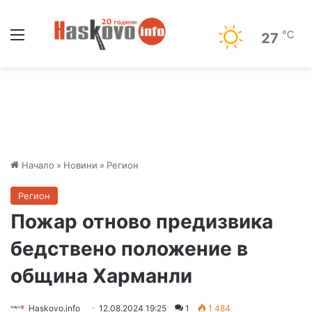
Меню
℃
27
Начало
»
Новини
»
Регион
Регион
Пожар отново предизвика
бедствено положение в
община Харманли
Haskovo.info
12.08.2024 19:25
1
1 484