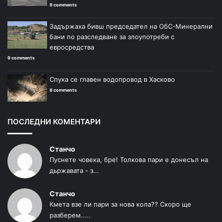
9 comments
Задържаха бивш председател на ОбС-Минерални
бани по разследване за злоупотреби с
евросредства
9 comments
Спука се главен водопровод в Хасково
8 comments
ПОСЛЕДНИ КОМЕНТАРИ
Станчо
Пуснете човека, бре! Толкова пари е донесъл на
дьржавата - з...
Станчо
Кмета взе ли пари за нова кола?? Скоро ще
разберем.....