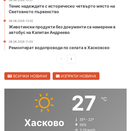
08.08.2026 15:51
о
Тенис надеждите с историческо четвърто място на
н
Световното първенство
а
08.08.2026 13:02
ч
Животински продукти без документи са намерени в
и
автобус на Капитан Андреево
ч
о
08.08.2026 11:03
с
Ремонтират водопроводи по селата в Хасковско
и
с
П
С
д
р
л
ъ
е
е
ВСИЧКИ НОВИНИ
ИЗПРАТИ НОВИНА
р
в
д
д
е
и
в
27
н
℃
ш
а
к
о
н
щ
л
а
а
Хасково
35º - 22º
с
с
56%
3.29 km/h