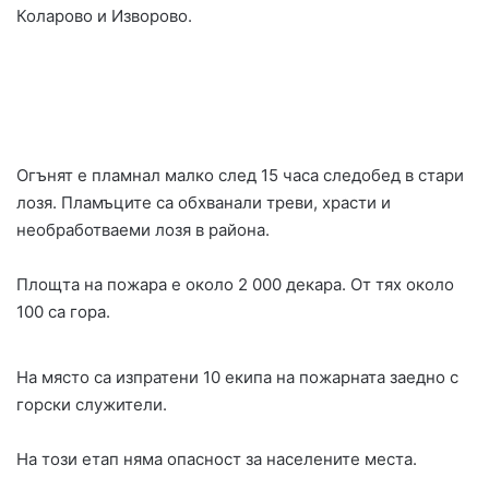
Коларово и Изворово.
Огънят е пламнал малко след 15 часа следобед в стари
лозя. Пламъците са обхванали треви, храсти и
необработваеми лозя в района.
Площта на пожара е около 2 000 декара. От тях около
100 са гора.
На място са изпратени 10 екипа на пожарната заедно с
горски служители.
На този етап няма опасност за населените места.