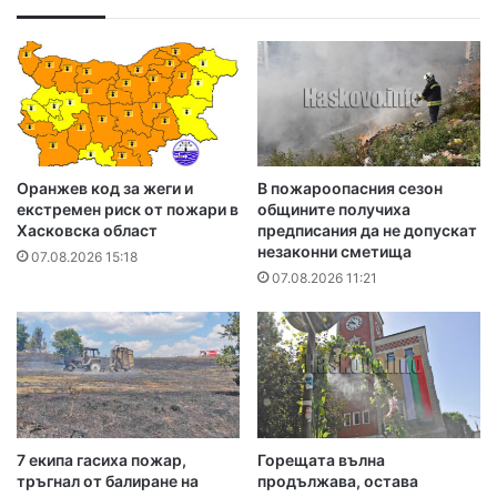
Оранжев код за жеги и
В пожароопасния сезон
екстремен риск от пожари в
общините получиха
Хасковска област
предписания да не допускат
незаконни сметища
07.08.2026 15:18
07.08.2026 11:21
7 екипа гасиха пожар,
Горещата вълна
тръгнал от балиране на
продължава, остава