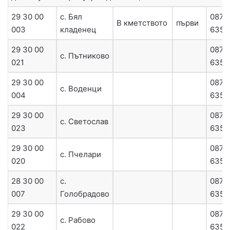
29 30 00
с. Бял
0879
В кметството
първи
003
кладенец
6357
29 30 00
0879
с. Пътниково
021
6358
29 30 00
0879
с. Воденци
004
6357
29 30 00
0879
с. Светослав
023
6357
29 30 00
0879
с. Пчелари
020
6357
28 30 00
с.
0879
007
Голобрадово
6358
29 30 00
0879
с. Рабово
022
6357