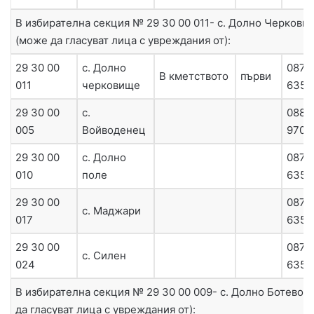
В избирателна секция № 29 30 00 011- с. Долно Черкови
(може да гласуват лица с увреждания от):
29 30 00
с. Долно
0879
В кметството
първи
011
черковище
6357
29 30 00
с.
0885
005
Войводенец
9706
29 30 00
с. Долно
0879
010
поле
6357
29 30 00
0879
с. Маджари
017
6358
29 30 00
0879
с. Силен
024
6357
В избирателна секция № 29 30 00 009- с. Долно Ботево 
да гласуват лица с увреждания от):