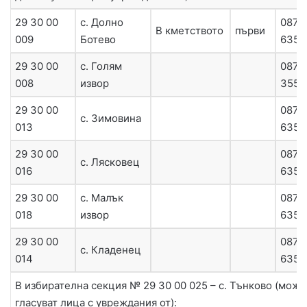
29 30 00
с. Долно
0879
В кметството
първи
009
Ботево
6358
29 30 00
с. Голям
0879
008
извор
3557
29 30 00
0879
с. Зимовина
013
6357
29 30 00
0879
с. Лясковец
016
6357
29 30 00
с. Малък
0879
018
извор
6357
29 30 00
0879
с. Кладенец
014
6357
В избирателна секция № 29 30 00 025 – с. Тънково (може
гласуват лица с увреждания от):