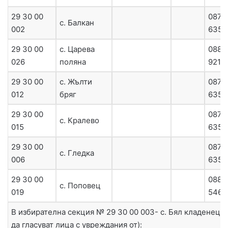
29 30 00
0879
с. Балкан
002
6358
29 30 00
с. Царева
0885
026
поляна
9216
29 30 00
с. Жълти
0879
012
бряг
6358
29 30 00
0879
с. Кралево
015
6357
29 30 00
0879
с. Гледка
006
6357
29 30 00
0883
с. Поповец
019
5460
В избирателна секция № 29 30 00 003- с. Бял кладенец 
да гласуват лица с увреждания от):