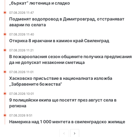
„бъркат“ лютеница и сладко
и
и
м
о
07.08.2026 11:47
и
н
Подменят водопровод в Димитровград, отстраняват
т
аварии по селата
к
р
р
07.08.2026 11:40
о
а
Откриха 8 иракчани в камион край Свиленград
в
й
г
С
07.08.2026 11:21
В пожароопасния сезон общините получиха предписания
р
в
да не допускат незаконни сметища
а
и
д
л
07.08.2026 11:01
,
е
Хасковско присъствие в националната изложба
о
н
„Забравените божества“
т
г
07.08.2026 10:01
с
р
9 полицейски екипа ще посетят през август села в
т
а
региона
р
д
а
07.08.2026 9:51
н
Намериха над 1 000 ментета в свиленградско жилище
я
в
П
С