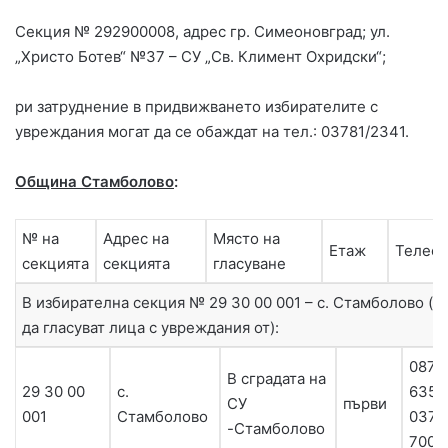
Секция № 292900008, адрес гр. Симеоновград; ул.
„Христо Ботев“ №37 – СУ „Св. Климент Охридски“;
ри затруднение в придвижването избирателите с
увреждания могат да се обаждат на тел.: 03781/2341.
Община Стамболово
:
№ на
Адрес на
Място на
Етаж
Телеф
секцията
секцията
гласуване
В избирателна секция № 29 30 00 001 – с. Стамболово (
да гласуват лица с увреждания от):
0879
В сградата на
29 30 00
с.
6357
СУ
първи
001
Стамболово
0372
-Стамболово
7000