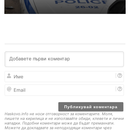
И
м
е
E
m
a
i
l
Haskovo.info не носи отговорност за коментарите. Моля,
пишете на кирилица и не използвайте обиди, клевети и лични
нападки. Подобни коментари може да бъдат премахнати.
Можете да докладвате за неподходящи коментари чрез