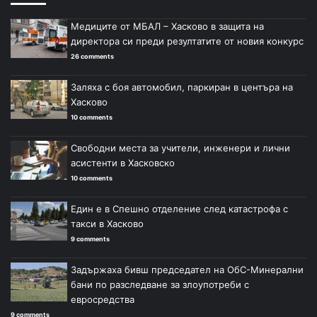
Медиците от МБАЛ – Хасково в защита на
директора си преди резултатите от новия конкурс
26 comments
Заляха с боя автомобил, паркиран в центъра на
Хасково
10 comments
Свободни места за учители, инженери и лични
асистенти в Хасковско
10 comments
Един е в Спешно отделение след катастрофа с
такси в Хасково
9 comments
Задържаха бивш председател на ОбС-Минерални
бани по разследване за злоупотреби с
евросредства
9 comments