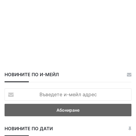
НОВИНИТЕ ПО И-МЕЙЛ
В
ъ
в
е
д
е
НОВИНИТЕ ПО ДАТИ
т
е