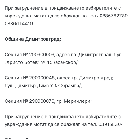
При затруднение в придвижването избирателите с
увреждания могат да се обаждат на тел.: 0886762789,
0886/114419.
Община Димитровград
:
Секция № 290900006, адрес гр. Димитровград; бул.
„Христо Ботев“ № 45 /асансьор/;
Секция № 290900048, адрес гр. Димитровград;
бул.“Димитър Димов“ № 2/рампа/;
Секция № 290900076, гр. Меричлери;
При затруднение в придвижването избирателите с
увреждания могат да се обаждат на тел. 039168304.