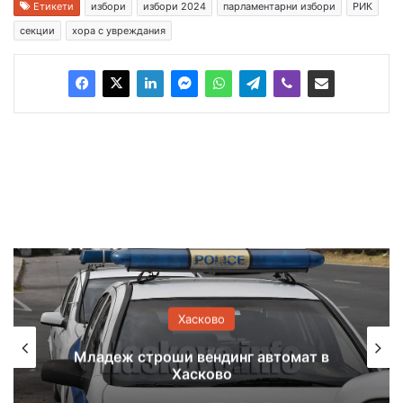
Етикети
избори
избори 2024
парламентарни избори
РИК
секции
хора с увреждания
Хасково
Опасно горещо време в Хасковска
област