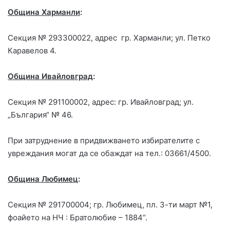
Община Харманли
:
Секция № 293300022, адрес гр. Харманли; ул. Петко
Каравелов 4.
Община Ивайловград
:
Секция № 291100002, адрес: гр. Ивайловград; ул.
„България“ № 46.
При затруднение в придвижването избирателите с
увреждания могат да се обаждат на тел.: 03661/4500.
Община Любимец
:
Секция № 291700004; гр. Любимец, пл. 3-ти март №1,
фоайето на НЧ : Братолюбие – 1884“.