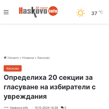
Меню
℃
37
Начало
»
Новини
»
Хасково
Хасково
Определиха 20 секции за
гласуване на избиратели с
увреждания
Haskovo.info
15.10.2024 14:29
0