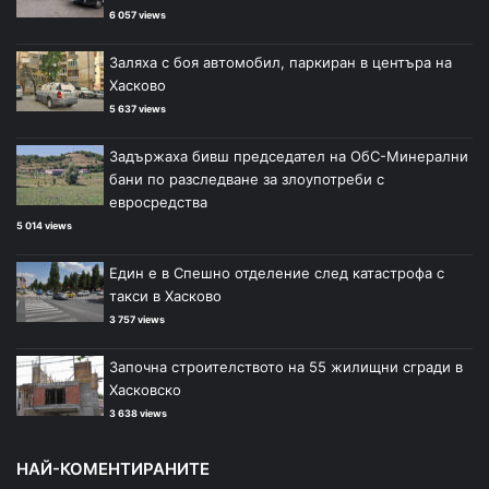
6 057 views
Заляха с боя автомобил, паркиран в центъра на
Хасково
5 637 views
Задържаха бивш председател на ОбС-Минерални
бани по разследване за злоупотреби с
евросредства
5 014 views
Един е в Спешно отделение след катастрофа с
такси в Хасково
3 757 views
Започна строителството на 55 жилищни сгради в
Хасковско
3 638 views
НАЙ-КОМЕНТИРАНИТЕ