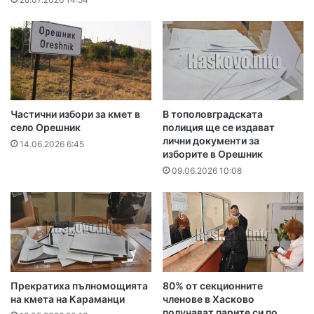
Частични избори за кмет в
В тополовградската
село Орешник
полиция ще се издават
лични документи за
14.06.2026 6:45
изборите в Орешник
09.06.2026 10:08
Прекратиха пълномощията
80% от секционните
на кмета на Караманци
членове в Хасково
получават парите си по