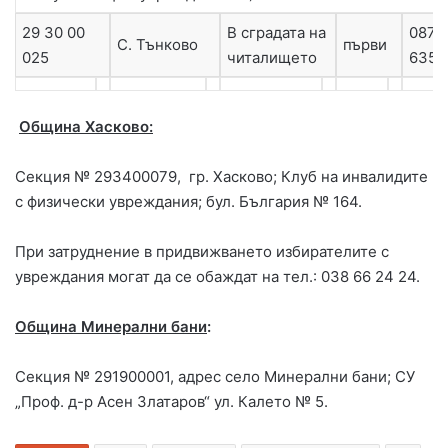
29 30 00
В сградата на
0879
С. Тънково
първи
025
читалището
6357
Община Хасково:
Секция № 293400079, гр. Хасково; Клуб на инвалидите
с физически увреждания; бул. България № 164.
При затруднение в придвижването избирателите с
увреждания могат да се обаждат на тел.: 038 66 24 24.
Община Минерални бани
:
Секция № 291900001, адрес село Минерални бани; СУ
„Проф. д-р Асен Златаров“ ул. Калето № 5.