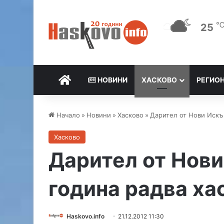
25
НАЧАЛО
НОВИНИ
ХАСКОВО
РЕГИО
Начало
»
Новини
»
Хасково
»
Дарител от Нови Искър
Хасково
Дарител от Нови
година радва ха
Haskovo.info
21.12.2012 11:30