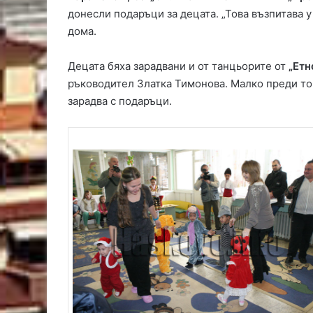
донесли подаръци за децата. „Това възпитава у
дома.
Децата бяха зарадвани и от танцьорите от
„Етн
ръководител Златка Тимонова. Малко преди тов
зарадва с подаръци.