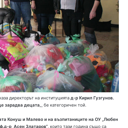
каза директорът на институцията
д-р Кирил Гузгунов.
ще зарадва децата
„, бе категоричен той.
ата Конуш и Малево и на възпитаниците на ОУ „Любен
оф.д-р Асен Златаров“
, които тази година също са