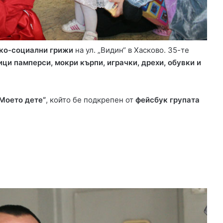
д
о
п
р
о
ико-социални грижи
на ул. „Видин“ в Хасково. 35-те
в
ици памперси, мокри кърпи, играчки, дрехи, обувки и
о
д
в
Х
Моето дете“
, който бе подкрепен от
фейсбук групата
а
с
к
о
в
о