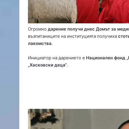
с
е
з
о
н
Огромно
дарение получи днес Домът за мед
а
възпитаниците на институцията получиха
стот
з
лакомства
.
а
О
Ф
Инициатор на дарението е
Национален фонд „
К
„Хасковски деца“
.
„
Х
а
с
к
о
в
о
“