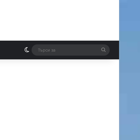
Switch skin
Търси
И
за