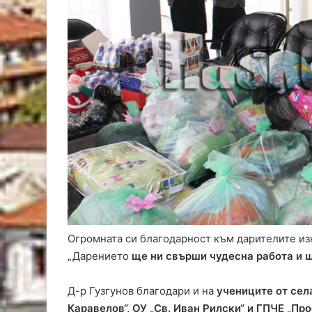
Огромната си благодарност към дарителите из
„Дарението
ще ни свърши чудесна работа и 
Д-р Гузгунов благодари и на
учениците от сел
Каравелов“, ОУ „Св. Иван Рилски“ и ГПЧЕ „Пр