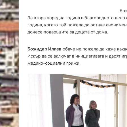
Бо
За втора поредна година в благородното дело 
година, когато той пожела да остане анонимен
донесе подаръците за децата от дома.
Божидар Илиев
обаче не пожела да каже какво
Искър да се включат в инициативата и дарят иг
медико-социални грижи.