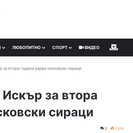
℃
Н
ЛЮБОПИТНО
СПОРТ
ВИДЕО
ИЗБОР
 за втора година радва хасковски сираци
 Искър за втора
сковски сираци
2
1 519