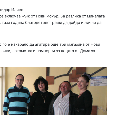
жидар Илиев
се включва мъж от Нови Искър. За разлика от миналата
, тази година благодетелят реши да дойде и лично да
 го е накарало да агитира още три магазина от Нови
рачки, лакомства и памперси за децата от Дома за