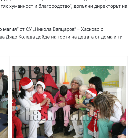
 тях хуманност и благородство“, допълни директорът на
о магия“
от ОУ „Никола Вапцаров“ – Хасково с
а Дядо Коледа дойде на гости на децата от дома и ги