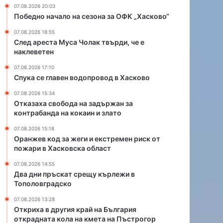
и
р
07.08.2026 20:03
и
а
Победно начало на сезона за ОФК „Хасково“
е
й
07.08.2026 18:55
к
н
След ареста Муса Чолак твърди, че е
с
а
наклеветен
т
Б
р
ъ
07.08.2026 17:10
е
л
Спука се главен водопровод в Хасково
м
г
07.08.2026 15:34
е
а
Отказаха свобода на задържан за
н
р
контрабанда на кокаин и злато
р
и
и
я
07.08.2026 15:18
с
Оранжев код за жеги и екстремен риск от
о
пожари в Хасковска област
к
т
о
к
07.08.2026 14:55
т
р
Два дни пръскат срещу кърлежи в
п
а
Тополовградско
о
д
07.08.2026 13:28
ж
н
Откриха в другия край на България
а
а
открадната кола на кмета на Пъстрогор
р
т