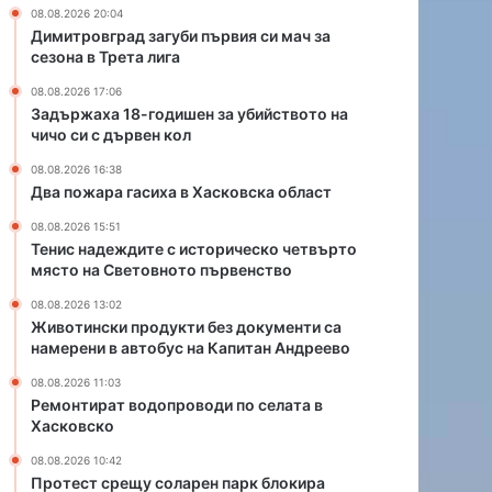
в
08.08.2026 20:04
Х
Димитровград загуби първия си мач за
а
сезона в Трета лига
с
08.08.2026 17:06
к
Задържаха 18-годишен за убийството на
о
чичо си с дървен кол
в
с
08.08.2026 16:38
к
Два пожара гасиха в Хасковска област
а
08.08.2026 15:51
о
Тенис надеждите с историческо четвърто
б
място на Световното първенство
л
а
08.08.2026 13:02
Животински продукти без документи са
с
намерени в автобус на Капитан Андреево
т
08.08.2026 11:03
Ремонтират водопроводи по селата в
Хасковско
08.08.2026 10:42
Протест срещу соларен парк блокира