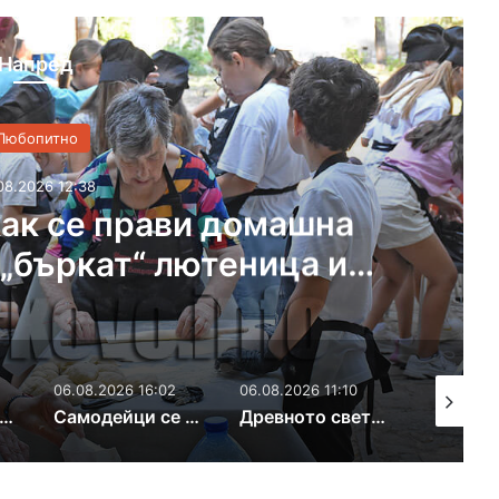
Напред
омашна
Хасковско 
ница и
изложба
06.08.2026 16:02
06.08.2026 11:10
05.08.2026 14:50
Самодейци се събират на фолклорен фестивал в Поляново
Древното светилище край Каснаково става сцена на моноспектакъл