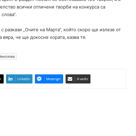
с
телство всички отличени творби на конкурса са
и
 слова“.
с
д
с разкази „Очите на Марта“, който скоро ще излезе от
ъ
 вяра, че ще докосне хората, казва тя.
р
в
е
н
Николова
к
о
л
X
LinkedIn
Messenger
И-мейл