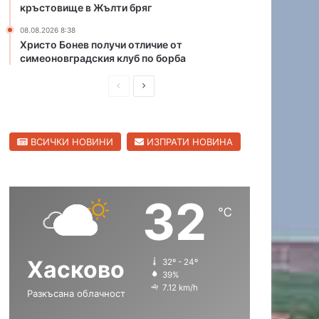
кръстовище в Жълти бряг
08.08.2026 8:38
Христо Бонев получи отличие от
симеоновградския клуб по борба
П
С
р
л
е
е
ВСИЧКИ НОВИНИ
ИЗПРАТИ НОВИНА
д
д
и
в
ш
а
32
н
щ
℃
а
а
с
с
Хасково
32º - 24º
т
т
39%
р
р
7.12 km/h
Разкъсана облачност
а
а