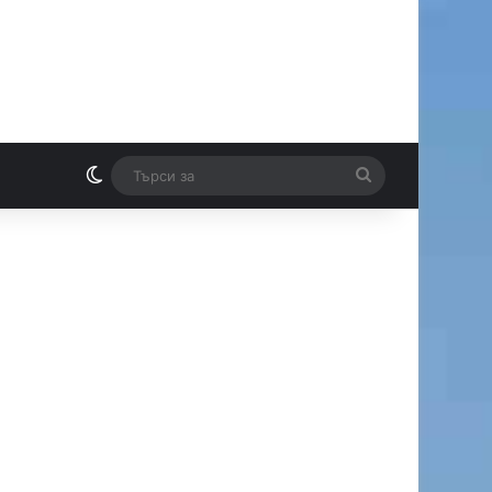
Switch skin
Търси
И
за