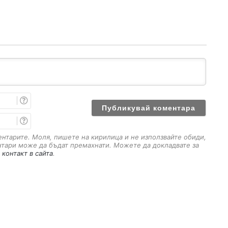
И
м
е
E
m
a
ментарите. Моля, пишете на кирилица и не използвайте обиди,
i
нтари може да бъдат премахнати. Можете да докладвате за
l
 контакт в сайта
.