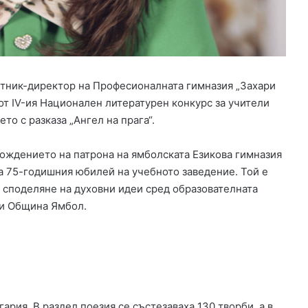
и
ш
е
н
з
а
стник-директор на Професионалната гимназия „Захари
у
 от IV-ия Национален литературен конкурс за учители
б
и
то с разказа „Ангел на прага“.
й
с
рождението на патрона на ямболската Езикова гимназия
т
на 75-годишния юбилей на учебното заведение. Той е
в
а споделяне на духовни идеи сред образователната
о
 и Община Ямбол.
т
о
н
а
ч
и
ч
гария. В раздел поезия се състезаваха 130 творби, а в
о