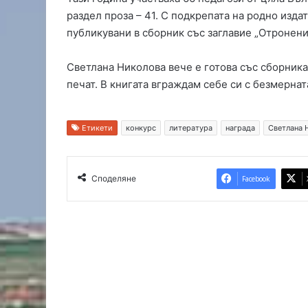
и
в
раздел проза – 41. С подкрепата на родно изда
щ
Т
публикувани в сборник със заглавие „Отронени
е
р
в
е
Светлана Николова вече е готова със сборника 
Ж
т
печат. В книгата вграждам себе си с безмерната
ъ
а
л
л
т
и
и
г
Етикети
конкурс
литература
награда
Светлана 
б
а
р
я
Споделяне
Facebook
г