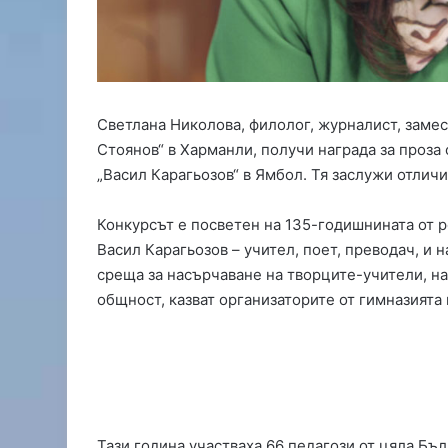
а
у
р
б
е
и
н
п
п
ъ
а
р
Светлана Николова, филолог, журналист, заме
р
в
Стоянов“ в Харманли, получи награда за проза
к
и
б
я
„Васил Карагьозов“ в Ямбол. Тя заслужи отличие
л
с
о
и
Конкурсът е посветен на 135-годишнината от 
к
м
Васил Карагьозов – учител, поет, преводач, и 
и
а
среща за насърчаване на творците-учители, н
р
ч
общност, казват организаторите от гимназията
а
з
к
а
р
с
ъ
е
с
з
т
о
о
н
Тази година участваха 66 педагози от цяла Бъл
в
а