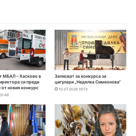
т МБАЛ – Хасково в
Записват за конкурса за
иректора си преди
цигулари „Недялка Симеонова“
 от новия конкурс
10.07.2026 16:13
20:46