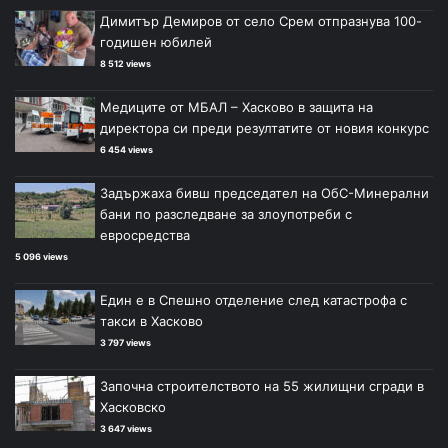
Димитър Демиров от село Срем отпразнува 100-
годишен юбилей
8 512 views
Медиците от МБАЛ – Хасково в защита на
директора си преди резултатите от новия конкурс
6 454 views
Задържаха бивш председател на ОбС-Минерални
бани по разследване за злоупотреби с
евросредства
5 096 views
Един е в Спешно отделение след катастрофа с
такси в Хасково
3 797 views
Започна строителството на 55 жилищни сгради в
Хасковско
3 647 views