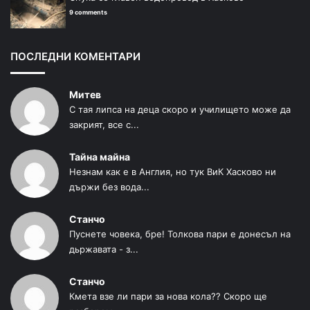
9 comments
ПОСЛЕДНИ КОМЕНТАРИ
Митев
С тая липса на деца скоро и училището може да
закрият, все с...
Тайна майна
Незнам как е в Англия, но тук ВиК Хасково ни
държи без вода...
Станчо
Пуснете човека, бре! Толкова пари е донесъл на
дьржавата - з...
Станчо
Кмета взе ли пари за нова кола?? Скоро ще