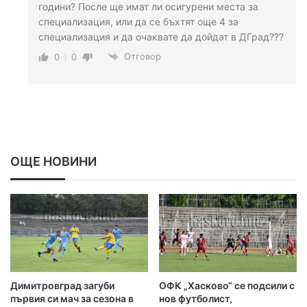
години? После ще имат ли осигурени места за
специализация, или да се бъхтят още 4 за
специализация и да очаквате да дойдат в ДГрад???
Отговор
0
0
ОЩЕ НОВИНИ
Димитровград загуби
ОФК „Хасково“ се подсили с
първия си мач за сезона в
нов футболист,