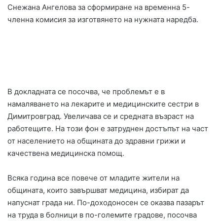
Снежана Ангелова за сформиране на временна 5-
членна комисия за изготвянето на нужната наредба.
В докладната се посочва, че проблемът е в
намаляването на лекарите и медицинските сестри в
Димитровград. Увеличава се и средната възраст на
работещите. На този фон е затруднен достъпът на част
от населението на общината до здравни грижи и
качествена медицинска помощ.
Всяка година все повече от младите жители на
общината, които завършват медицина, избират да
напуснат града ни. По-доходоносен се оказва пазарът
на труда в болници в по-големите градове, посочва