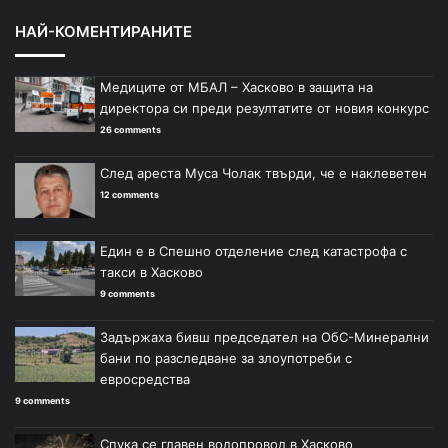
НАЙ-КОМЕНТИРАНИТЕ
Медиците от МБАЛ – Хасково в защита на
директора си преди резултатите от новия конкурс
26 comments
След ареста Муса Чолак твърди, че е наклеветен
12 comments
Един е в Спешно отделение след катастрофа с
такси в Хасково
9 comments
Задържаха бивш председател на ОбС-Минерални
бани по разследване за злоупотреби с
евросредства
9 comments
Спука се главен водопровод в Хасково