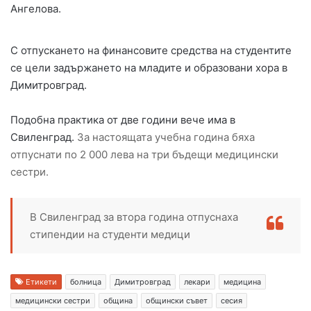
Ангелова.
С отпускането на финансовите средства на студентите
се цели задържането на младите и образовани хора в
Димитровград.
Подобна практика от две години вече има в
Свиленград.
За настоящата учебна година бяха
отпуснати по 2 000 лева на три бъдещи медицински
сестри.
В Свиленград за втора година отпуснаха
стипендии на студенти медици
Етикети
болница
Димитровград
лекари
медицина
медицински сестри
община
общински съвет
сесия