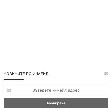
а
а
НОВИНИТЕ ПО И-МЕЙЛ
В
ъ
в
е
д