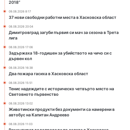
ш
Х
2018“
е
а
09.08.2026 8:17
н
с
37 нови свободни работни места в Хасковска област
з
к
а
о
08.08.2026 20:04
у
в
Димитровград загуби първия си мач за сезона в Трета
б
с
лига
и
к
08.08.2026 17:06
й
а
Задържаха 18-годишен за убийството на чичо си с
с
о
дървен кол
т
б
в
л
08.08.2026 16:38
Два пожара гасиха в Хасковска област
о
а
т
с
08.08.2026 15:51
о
т
Тенис надеждите с историческо четвърто място на
н
Световното първенство
а
08.08.2026 13:02
ч
Животински продукти без документи са намерени в
и
автобус на Капитан Андреево
ч
о
08.08.2026 11:03
с
Ремонтират водопроводи по селата в Хасковско