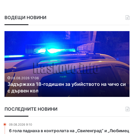
ВОДЕЩИ НОВИНИ
З
Д
а
в
д
а
ъ
п
р
о
ж
ж
а
а
х
р
08.08.2026 17:06
Задържаха 18-годишен за убийството на чичо си
а
а
с дървен кол
1
г
8
а
-
с
ПОСЛЕДНИТЕ НОВИНИ
г
и
о
х
д
а
09.08.2026 9:10
и
в
6 гола паднаха в контролата на „Свиленград“ и „Любимец