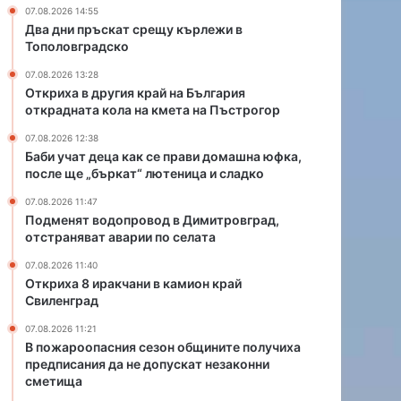
с
в
07.08.2026 14:55
е
о
Два дни пръскат срещу кърлежи в
п
д
Тополовградско
р
в
07.08.2026 13:28
а
Д
Откриха в другия край на България
в
и
открадната кола на кмета на Пъстрогор
и
м
д
и
07.08.2026 12:38
о
т
Баби учат деца как се прави домашна юфка,
после ще „бъркат“ лютеница и сладко
м
р
а
о
07.08.2026 11:47
ш
в
Подменят водопровод в Димитровград,
н
г
отстраняват аварии по селата
а
р
07.08.2026 11:40
ю
а
Откриха 8 иракчани в камион край
ф
д
Свиленград
к
,
а
о
07.08.2026 11:21
,
т
В пожароопасния сезон общините получиха
п
с
предписания да не допускат незаконни
сметища
о
т
с
р