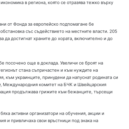
 икономика в региона, която се отразява тежко върху
а
к
о
ани от Фонда за европейско подпомагане бе
л
а
 обстановка със съдействието на местните власти. 205
н
за да достигнат храните до хората, включително и до
а
к
м
е
бе посочено още в доклада. Увеличи се броят на
т
Регионът стана съпричастен и към нуждите на
а
я, към украинците, принудени да напуснат родината си
н
Ф, Международния комитет на БЧК и Швейцарския
а
П
изация продължава грижите към бежанците, търсещи
ъ
с
т
бяха активни организатори на обучения, акции и
р
ния и привличаха свои връстници под знака на
о
г