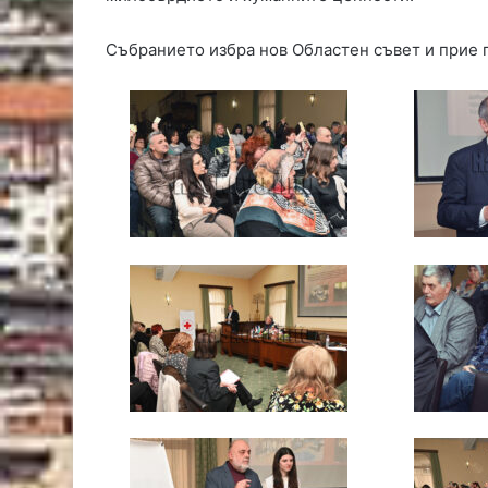
Събранието избра нов Областен съвет и прие п