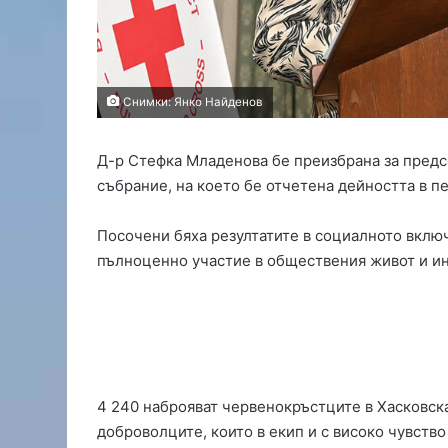
е
щ
у
к
ъ
Снимки: Янко Найденов
р
л
е
Д-р Стефка Младенова бе преизбрана за предс
ж
събрание, на което бе отчетена дейността в пе
и
в
Посочени бяха резултатите в социалното включ
Т
о
пълноценно участие в обществения живот и ин
п
о
л
о
в
г
р
4 240 наброяват червенокръстците в Хасковска
а
доброволците, които в екип и с високо чувств
д