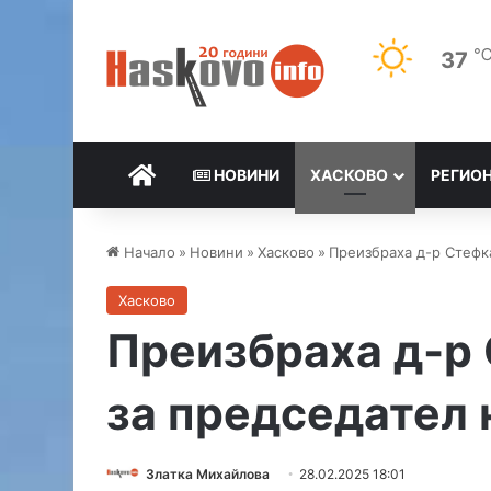
37
НАЧАЛО
НОВИНИ
ХАСКОВО
РЕГИО
Начало
»
Новини
»
Хасково
»
Преизбраха д-р Стефк
Хасково
Преизбраха д-р
за председател 
Златка Михайлова
28.02.2025 18:01