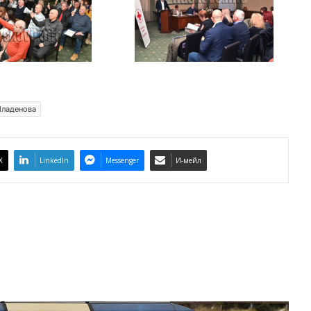
Младенова
X
LinkedIn
Messenger
И-мейл