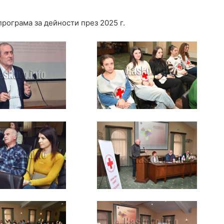
о
р
рограма за дейности през 2025 г.