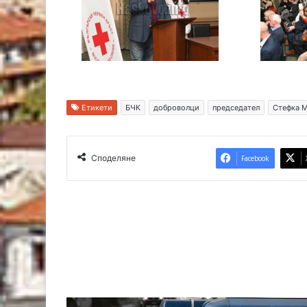
Етикети
БЧК
доброволци
председател
Стефка 
Споделяне
Facebook