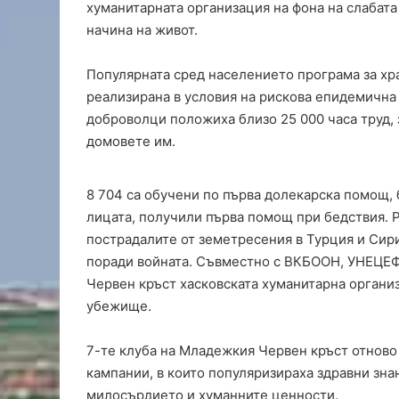
хуманитарната организация на фона на слабата
с
начина на живот.
к
о
Популярната сред населението програма за хр
реализирана в условия на рискова епидемична
доброволци положиха близо 25 000 часа труд, 
домовете им.
8 704 са обучени по първа долекарска помощ, 
лицата, получили първа помощ при бедствия. 
пострадалите от земетресения в Турция и Сири
поради войната. Съвместно с ВКБООН, УНЕЦЕ
Червен кръст хасковската хуманитарна орган
убежище.
7-те клуба на Младежкия Червен кръст отново 
кампании, в които популяризираха здравни зна
милосърдието и хуманните ценности.