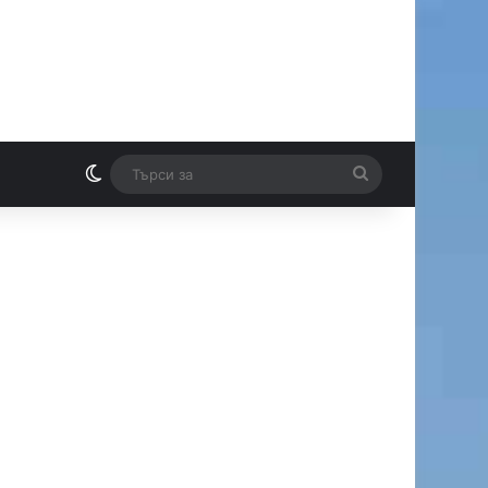
Switch skin
Търси
И
за