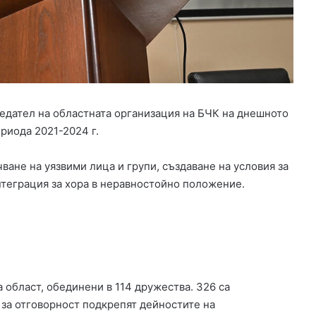
р
а
й
н
а
Б
ъ
л
едател на областната организация на БЧК на днешното
г
риода 2021-2024 г.
а
р
ване на уязвими лица и групи, създаване на условия за
и
я
теграция за хора в неравностойно положение.
о
т
к
р
а
д
н
 област, обединени в 114 дружества. 326 са
а
о за отговорност подкрепят дейностите на
т