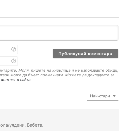
И
м
е
E
m
a
ментарите. Моля, пишете на кирилица и не използвайте обиди,
i
нтари може да бъдат премахнати. Можете да докладвате за
l
 контакт в сайта
.
Най-стари
ола/уядени. Бабета.