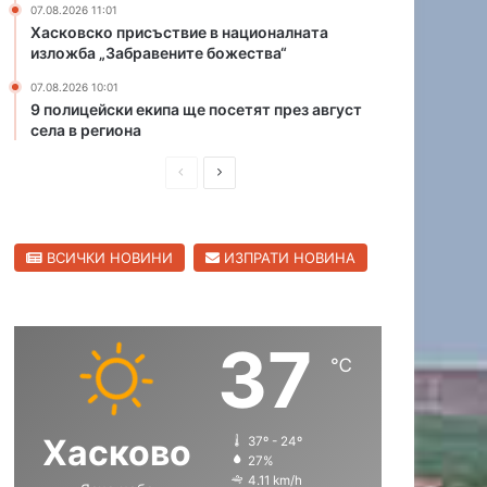
07.08.2026 11:01
л
а
Хасковско присъствие в националната
е
н
изложба „Забравените божества“
щ
я
07.08.2026 10:01
е
в
9 полицейски екипа ще посетят през август
„
а
села в региона
б
т
ъ
а
П
С
р
в
к
р
л
а
а
р
е
е
т
и
ВСИЧКИ НОВИНИ
ИЗПРАТИ НОВИНА
д
д
“
и
л
и
в
п
ю
о
ш
а
т
с
37
н
щ
е
е
℃
н
а
а
л
и
а
с
с
ц
т
Хасково
37º - 24º
т
т
а
а
27%
и
р
р
4.11 km/h