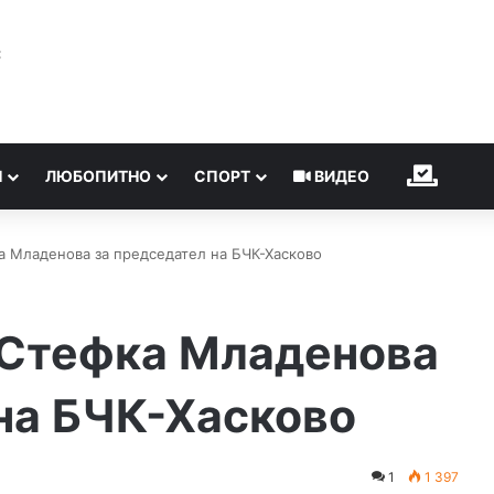
℃
Н
ЛЮБОПИТНО
СПОРТ
ВИДЕО
ИЗБОР
а Младенова за председател на БЧК-Хасково
 Стефка Младенова
на БЧК-Хасково
1
1 397