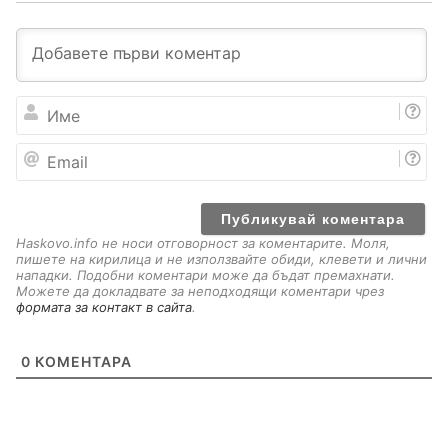
И
м
е
E
m
a
i
l
Haskovo.info не носи отговорност за коментарите. Моля,
пишете на кирилица и не използвайте обиди, клевети и лични
нападки. Подобни коментари може да бъдат премахнати.
Можете да докладвате за неподходящи коментари чрез
формата за контакт в сайта
.
0
КОМЕНТАРА