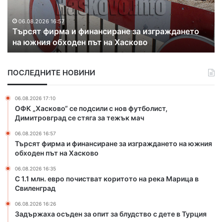
л
и
н
х
.
а
06.08.2026 16:35
С 1.1 млн. евро почистват коритото на река
е
к
Марица в Свиленград
в
о
р
н
о
т
ПОСЛЕДНИТЕ НОВИНИ
п
р
о
а
ч
б
06.08.2026 17:10
и
а
ОФК „Хасково“ се подсили с нов футболист,
с
н
Димитровград се стяга за тежък мач
т
д
06.08.2026 16:57
в
а
Търсят фирма и финансиране за изграждането на южния
а
н
обходен път на Хасково
т
а
к
з
06.08.2026 16:35
о
л
С 1.1 млн. евро почистват коритото на река Марица в
р
Свиленград
а
и
т
06.08.2026 16:26
т
о
Задържаха осъден за опит за блудство с дете в Турция
о
и