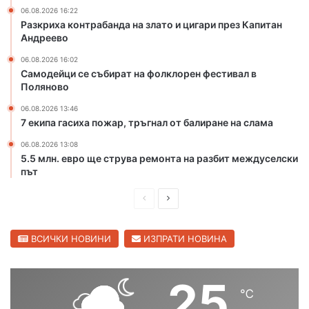
т
ц
06.08.2026 16:22
Разкриха контрабанда на злато и цигари през Капитан
о
и
Андреево
н
г
а
а
06.08.2026 16:02
р
р
Самодейци се събират на фолклорен фестивал в
е
и
Поляново
к
п
06.08.2026 13:46
а
р
7 екипа гасиха пожар, тръгнал от балиране на слама
М
е
а
з
06.08.2026 13:08
р
К
5.5 млн. евро ще струва ремонта на разбит междуселски
и
а
път
ц
п
а
П
С
и
в
т
р
л
С
а
е
е
ВСИЧКИ НОВИНИ
ИЗПРАТИ НОВИНА
в
н
и
д
д
л
н
и
в
25
е
д
℃
ш
а
н
р