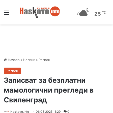
Меню
℃
25
Начало
»
Новини
»
Регион
Регион
Записват за безплатни
мамологични прегледи в
Свиленград
Haskovo.info
06.03.2025 11:29
0