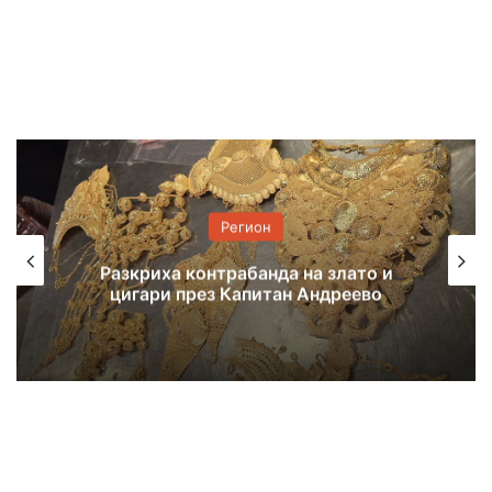
Регион
7 екипа гасиха пожар, тръгнал от
балиране на слама