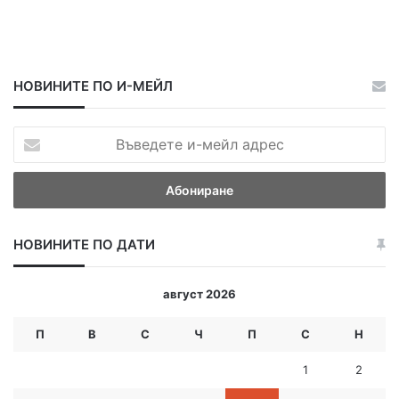
НОВИНИТЕ ПО И-МЕЙЛ
В
ъ
в
е
д
е
НОВИНИТЕ ПО ДАТИ
т
е
и
август 2026
-
м
П
В
С
Ч
П
С
Н
е
й
1
2
л
а