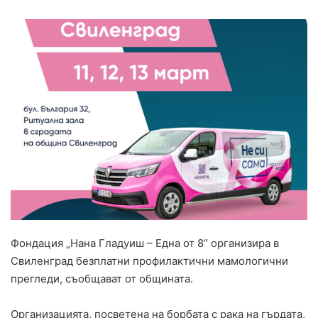
Фондация „Нана Гладуиш – Една от 8“ организира в
Свиленград безплатни профилактични мамологични
прегледи, съобщават от общината.
Организацията, посветена на борбата с рака на гърдата,