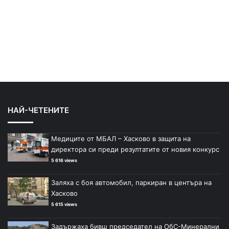
НАЙ-ЧЕТЕНИТЕ
Медиците от МБАЛ – Хасково в защита на
директора си преди резултатите от новия конкурс
5 616 views
Заляха с боя автомобил, паркиран в центъра на
Хасково
5 615 views
Задържаха бивш председател на ОбС-Минерални