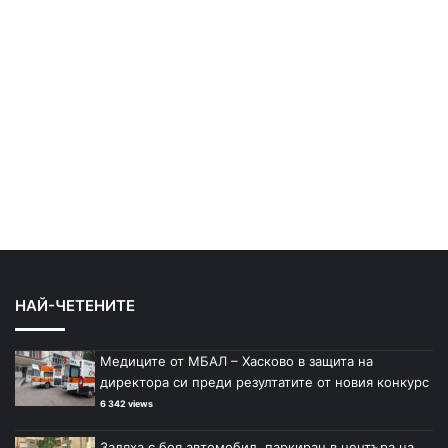
НАЙ-ЧЕТЕНИТЕ
Медиците от МБАЛ – Хасково в защита на
директора си преди резултатите от новия конкурс
6 342 views
Заляха с боя автомобил, паркиран в центъра на