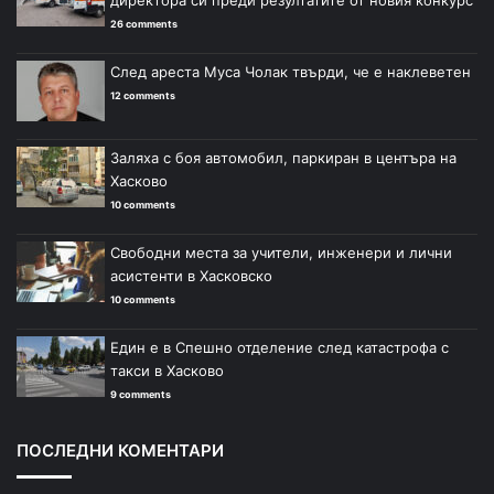
директора си преди резултатите от новия конкурс
26 comments
След ареста Муса Чолак твърди, че е наклеветен
12 comments
Заляха с боя автомобил, паркиран в центъра на
Хасково
10 comments
Свободни места за учители, инженери и лични
асистенти в Хасковско
10 comments
Един е в Спешно отделение след катастрофа с
такси в Хасково
9 comments
ПОСЛЕДНИ КОМЕНТАРИ