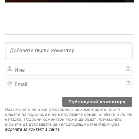
И
м
е
E
m
a
i
l
Haskovo.info не носи отговорност за коментарите. Моля,
пишете на кирилица и не използвайте обиди, клевети и лични
нападки. Подобни коментари може да бъдат премахнати.
Можете да докладвате за неподходящи коментари чрез
формата за контакт в сайта
.