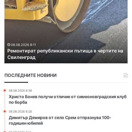
Р
С
е
п
м
у
о
к
н
а
т
с
и
е
р
г
08.08.2026 8:11
-
Ремонтират републикански пътища в чертите на
а
л
Свиленград
т
а
р
в
е
е
ПОСЛЕДНИТЕ НОВИНИ
п
н
у
в
б
о
08.08.2026 8:38
л
д
Христо Бонев получи отличие от симеоновградския клуб
и
о
по борба
к
п
08.08.2026 8:26
а
р
Димитър Демиров от село Срем отпразнува 100-
н
о
годишен юбилей
с
в
к
о