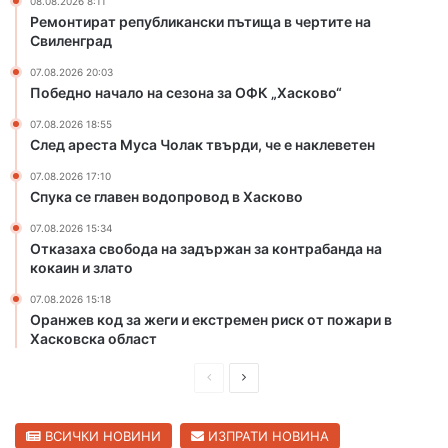
08.08.2026 8:11
и
д
Ремонтират републикански пътища в чертите на
п
Свиленград
в
ъ
Х
07.08.2026 20:03
т
а
Победно начало на сезона за ОФК „Хасково“
и
с
щ
к
07.08.2026 18:55
След ареста Муса Чолак твърди, че е наклеветен
а
о
в
в
07.08.2026 17:10
ч
о
Спука се главен водопровод в Хасково
е
р
07.08.2026 15:34
Отказаха свобода на задържан за контрабанда на
т
кокаин и злато
и
т
07.08.2026 15:18
е
Оранжев код за жеги и екстремен риск от пожари в
н
Хасковска област
а
С
П
С
в
р
л
и
е
е
ВСИЧКИ НОВИНИ
ИЗПРАТИ НОВИНА
л