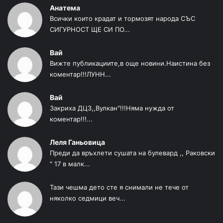
Анатема
Всички които крадат и тормозят народа СЪС
СИГУРНОСТ ЩЕ СИ ПО...
Вай
Вижте публикациите,в още новини.Наистина без
коментар!!!ЛУНН...
Вай
Закриха ДЦЗ,,Вулкан"!!!Няма нужда от
коментар!!!...
Леля Ганьовица
Преди да връхлети сушата на булевард ,, Раковски
" 17 в малк...
Тази чешма дето сте я снимали не тече от
няколко седмици веч...