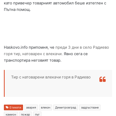
като привечер товарният автомобил беше изтеглен с
Пътна помощ.
Haskovo.info припомня, че
преди 3 дни в село Радиево
горя тир, натоварен с влекачи.
Явно сега се
транспортира неговият товар.
Тир с натоварени влекачи горя в Радиево
Етикети
авария
влекач
Димитровград
задръстване
камион
пожар
път