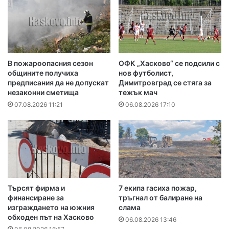
В пожароопасния сезон
ОФК „Хасково“ се подсили с
общините получиха
нов футболист,
предписания да не допускат
Димитровград се стяга за
незаконни сметища
тежък мач
07.08.2026 11:21
06.08.2026 17:10
Търсят фирма и
7 екипа гасиха пожар,
финансиране за
тръгнал от балиране на
изграждането на южния
слама
обходен път на Хасково
06.08.2026 13:46