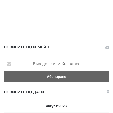
НОВИНИТЕ ПО И-МЕЙЛ
В
ъ
в
е
д
е
НОВИНИТЕ ПО ДАТИ
т
е
и
август 2026
-