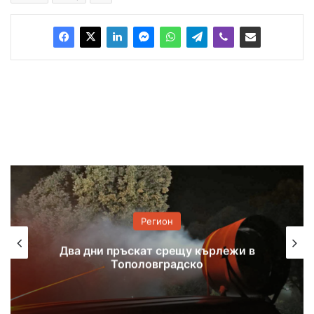
Регион
Два дни пръскат срещу кърлежи в
Тополовградско