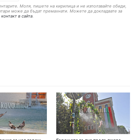
a
ментарите. Моля, пишете на кирилица и не използвайте обиди,
i
нтари може да бъдат премахнати. Можете да докладвате за
l
 контакт в сайта
.