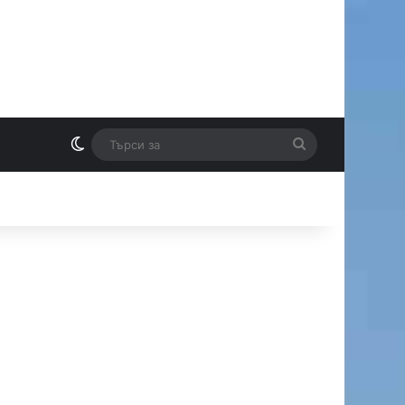
Switch skin
Търси
И
за