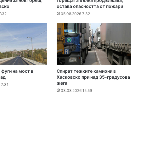
ение за нов горещ
Горещата вълна продължава,
вско
остава опасността от пожари
7:32
05.08.2026 7:32
фуги на мост в
Спират тежките камиони в
рад
Хасковско при над 35-градусова
жега
17:31
03.08.2026 15:59