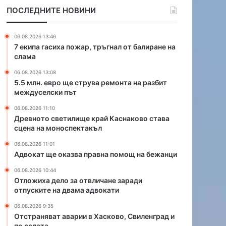
е
и
ПОСЛЕДНИТЕ НОВИНИ
с
л
т
и
р
щ
06.08.2026 13:46
у
е
7 екипа гасиха пожар, тръгнал от балиране на
в
к
слама
а
р
06.08.2026 13:08
р
а
5.5 млн. евро ще струва ремонта на разбит
е
й
междуселски път
м
К
о
а
06.08.2026 11:10
н
с
Древното светилище край Каснаково става
сцена на моноспектакъл
т
н
а
а
06.08.2026 11:01
н
к
Адвокат ще оказва правна помощ на бежанци
а
о
р
в
06.08.2026 10:44
Отложиха дело за отвличане заради
а
о
отпуските на двама адвокати
з
с
б
т
06.08.2026 9:35
и
а
Отстраняват аварии в Хасково, Свиленград и
т
в
по селата