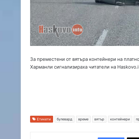
з
а
о
т
в
л
и
ч
а
За преместени от вятъра контейнери на платно
н
е
Харманли сигнализираха читатели на Haskovo.i
з
а
р
а
д
и
о
т
Етикети
булевард
време
вятър
контейнери
п
п
у
с