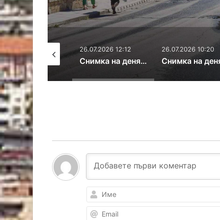
27.07.2026 11:44
26.07.2026 12:12
26.07.2026 10:20
Снимка на деня: Опашки за документи
Снимка на деня: Теч по улицата