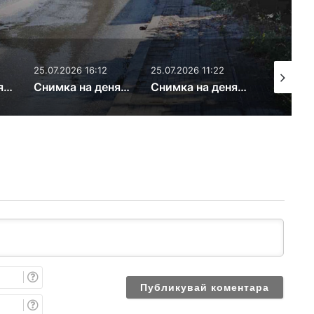
25.07.2026 16:12
25.07.2026 11:22
21.07.2026
Снимка на деня: Извънгабаритни отпадъци
Снимка на деня: Висящ проводник
Снимка на деня: Пълно гнездо
И
м
е
E
m