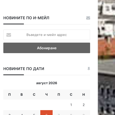
НОВИНИТЕ ПО И-МЕЙЛ
В
ъ
в
е
д
е
т
НОВИНИТЕ ПО ДАТИ
е
и
-
август 2026
м
е
П
В
С
Ч
П
С
Н
й
л
1
2
а
д