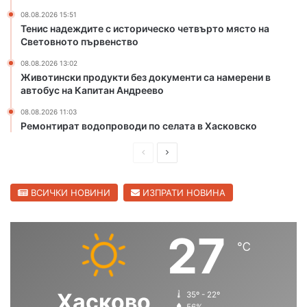
т
08.08.2026 15:51
о
Тенис надеждите с историческо четвърто място на
н
Световното първенство
а
08.08.2026 13:02
ч
Животински продукти без документи са намерени в
и
автобус на Капитан Андреево
ч
о
08.08.2026 11:03
с
Ремонтират водопроводи по селата в Хасковско
и
с
П
С
д
р
л
ъ
е
е
ВСИЧКИ НОВИНИ
ИЗПРАТИ НОВИНА
р
в
д
д
е
и
в
27
н
℃
ш
а
к
о
н
щ
л
а
а
Хасково
35º - 22º
с
с
56%