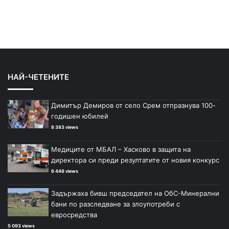
НАЙ-ЧЕТЕНИТЕ
Димитър Демиров от село Срем отпразнува 100-
годишен юбилей
8 383 views
Медиците от МБАЛ – Хасково в защита на
директора си преди резултатите от новия конкурс
6 448 views
Задържаха бивш председател на ОбС-Минерални
бани по разследване за злоупотреби с
евросредства
5 093 views