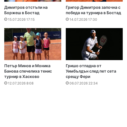
Димитров отстъпи на
Григор Димитров започна с
Боржеш в Бостад
победа на турнира в Бостад
15.07.2026 17:15
14.07.2026 17:30
Петър Минов и Моника
Гришо отпадна от
Банова спечелиха тенис
Уимбълдън след пет сета
турнир в Хасково
срещу Фери
12.07.2026 8:08
06.07.2026 22:34