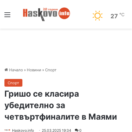
Меню
℃
27
Начало
»
Новини
»
Спорт
Спорт
Гришо се класира
убедително за
четвъртфиналите в Маями
Haskovo.info
25.03.2025 19:34
0