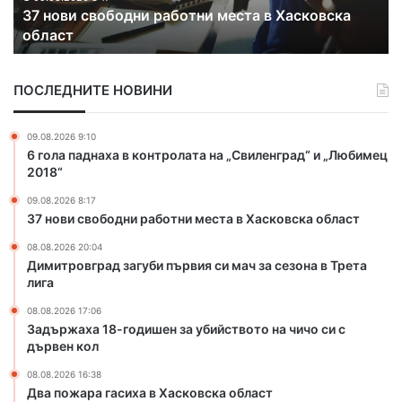
ска
Задържаха 18-годишен за убийството на чичо
а
с дървен кол
1
8
-
ПОСЛЕДНИТЕ НОВИНИ
г
о
д
09.08.2026 9:10
и
6 гола паднаха в контролата на „Свиленград“ и „Любимец
ш
2018“
е
09.08.2026 8:17
н
37 нови свободни работни места в Хасковска област
з
а
08.08.2026 20:04
у
Димитровград загуби първия си мач за сезона в Трета
б
лига
и
08.08.2026 17:06
й
Задържаха 18-годишен за убийството на чичо си с
с
дървен кол
т
в
08.08.2026 16:38
Два пожара гасиха в Хасковска област
о