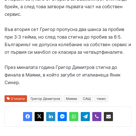
брейк, а след това затвори първата част на собствен
сервис.
Във втория сет Григор пропусна два шанса за пробив
при 3:3 гейма, но след това стигна до пробив за 6:5.
Българинът не допусна колебание на собствен сервис и
от първия си мачбол се класира за четвъртфиналите.
През миналата година Григор Димитров стигна до
финала в Маями, в който загуби от италианеца Яник
Синер.
Етикети
Григор Димитров
Маями
САЩ
тенис