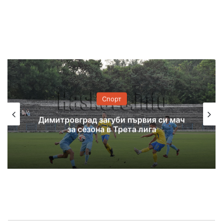
Спорт
Тенис надеждите с историческо
 мач
четвърто място на Световното
първенство