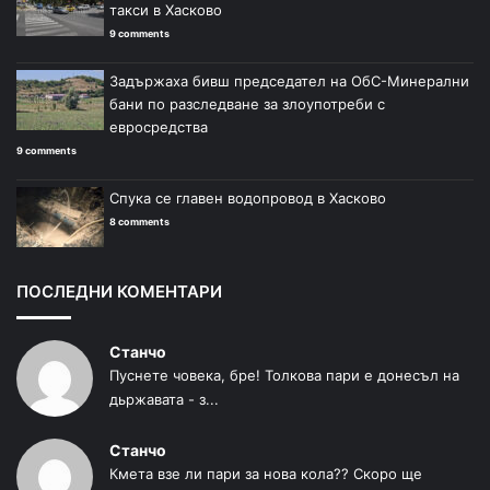
такси в Хасково
9 comments
Задържаха бивш председател на ОбС-Минерални
бани по разследване за злоупотреби с
евросредства
9 comments
Спука се главен водопровод в Хасково
8 comments
ПОСЛЕДНИ КОМЕНТАРИ
Станчо
Пуснете човека, бре! Толкова пари е донесъл на
дьржавата - з...
Станчо
Кмета взе ли пари за нова кола?? Скоро ще