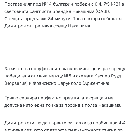
Поставеният под №14 българин победи с 6:4, 7:5 №31 в
световната ранглиста Брендън Накашима (САЩ).
Срещата продължи 84 минути. Това е втора победа за
Димитров от три мача срещу Накашима.
За място на полуфиналите хасковлията ще играе срещу
победителя от мача между №5 в схемата Каспер Рууд
(Норвегия) и Франсиско Серундоло (Аржентина).
Гришо сервира перфектно през цялата среща и не
допусна нито една точка за пробив в полза Накашима.
Димитров стигна до първите си точки за пробив при 4:4
в първия сет, като от втората си възможност стигна до