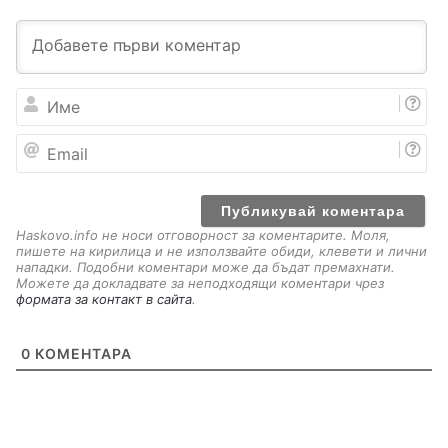
И
м
е
E
m
a
i
l
Haskovo.info не носи отговорност за коментарите. Моля,
пишете на кирилица и не използвайте обиди, клевети и лични
нападки. Подобни коментари може да бъдат премахнати.
Можете да докладвате за неподходящи коментари чрез
формата за контакт в сайта
.
0
КОМЕНТАРА