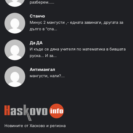
разберем.....
Станчо
Минус 2 мангусти ,- едната завинаги, другата за
дълго в "спа...
Да ДА
И къде се дяна учителя по математика в бившата
руска... И за...
Антимангал
мангусти, нали?...
Новините от Хасково и региона