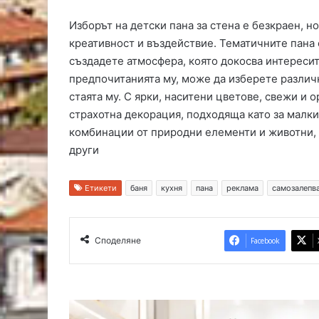
Изборът на детски пана за стена е безкраен, н
креативност и въздействие. Тематичните пана 
създадете атмосфера, която докосва интересит
предпочитанията му, може да изберете различн
стаята му. С ярки, наситени цветове, свежи и о
страхотна декорация, подходяща като за малки
комбинации от природни елементи и животни,
други
Етикети
баня
кухня
пана
реклама
самозалепв
Споделяне
Facebook