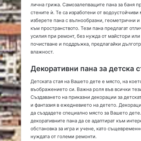
лична грижа. Самозалепващите пана за баня п
стените ѝ. Те са изработени от водоустойчиви
изберете пана с вълнообразни, геометрични и
към пространството. Тези пана предлагат отли
усилия при ремонт, без нужда от майстори или
почистване и поддръжка, предлагайки дългот
влажност.
Декоративни пана за детска 
Детската стая на Вашето дете е място, на коет
въображението си. Важна роля във всички тези
Създаването на приказни декорации за детскат
и фантазия в ежедневието на детето. Декорац
да създадете специално място за Вашето дете.
декоративните пана да се адаптират към интер
обстановка за игра и учене, като същевременн
нуждата от големи ремонти.