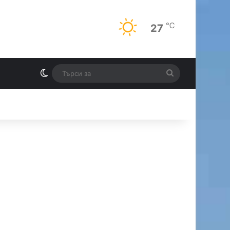
℃
27
Switch skin
Търси
И
за