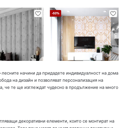
к
о
н
т
р
о
л
а
т
а
н
а
й-лесните начини да придадете индивидуалност на дома
„
обода на дизайн и позволяват персонализация на
С
в
а, че те ще изглеждат чудесно в продължение на много
и
л
е
н
г
атляващи декоративни елементи, които се монтират на
р
а