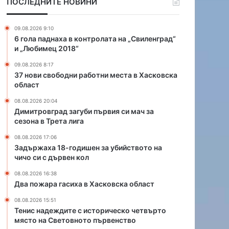
ПОСЛЕДНИТЕ НОВИНИ
и
о
р
д
а
и
09.08.2026 9:10
б
ш
6 гола паднаха в контролата на „Свиленград“
о
е
и „Любимец 2018“
т
н
09.08.2026 8:17
н
з
37 нови свободни работни места в Хасковска
и
а
област
м
у
е
б
08.08.2026 20:04
с
и
Димитровград загуби първия си мач за
сезона в Трета лига
т
й
а
с
08.08.2026 17:06
в
т
Задържаха 18-годишен за убийството на
Х
в
чичо си с дървен кол
а
о
08.08.2026 16:38
с
т
Два пожара гасиха в Хасковска област
к
о
о
н
08.08.2026 15:51
в
а
Тенис надеждите с историческо четвърто
с
ч
място на Световното първенство
к
и