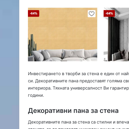
о
л
а
р
е
н
п
а
р
к
б
л
Инвестирането в творби за стена е един от на
о
си. Декоративните пана предоставят голяма св
к
и
интериора. Тяхната универсалност Ви гарантир
р
години.
а
к
Декоративни пана за стена
р
ъ
Декоративните пана за стена са стилни и впеч
с
т