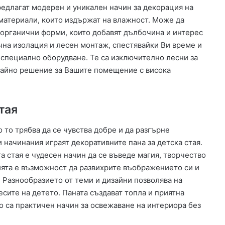
редлагат модерен и уникален начин за декорация на
 материали, които издържат на влажност. Може да
 органични форми, които добавят дълбочина и интерес
чна изолация и лесен монтаж, спестявайки Ви време и
 специално оборудване. Те са изключително лесни за
райно решение за Вашите помещение с висока
стая
о то трябва да се чувства добре и да разгърне
 начинания играят декоративните пана за детска стая.
а стая е чудесен начин да се въведе магия, творчество
ията е възможност да развихрите въображението си и
 Разнообразието от теми и дизайни позволява на
есите на детето. Паната създават топла и приятна
о са практичен начин за освежаване на интериора без