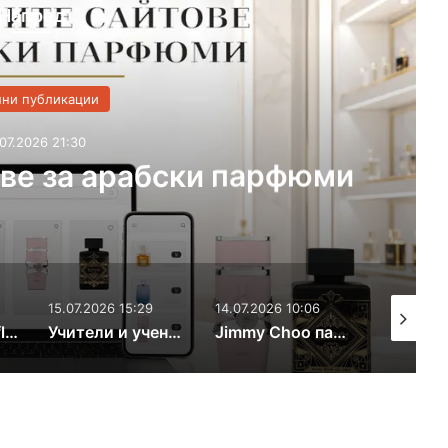
Напред
ни публикации
07.2026 21:30
ве за арабски парфюми
15.07.2026 15:29
14.07.2026 10:06
13.07.2026
На 21 юли Kaufland организира безплатно шоу за децата на Хасково
Учители и ученици от ПГДС „Цар Иван Асен II“ се завърнаха с нови знания и европейски опит от Испания
Jimmy Choo парфюми – Топ Избор за 2026-а за Нея и Него