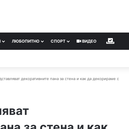
Н
ЛЮБОПИТНО
СПОРТ
ВИДЕО
ИЗБОР
дставляват декоративните пана за стена и как да декорираме с
ляват
ана за стена и как