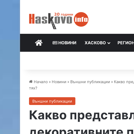
НАЧАЛО
НОВИНИ
ХАСКОВО
РЕГИО
Начало
»
Новини
»
Външни публикации
»
Какво пре
тях?
Външни публикации
Какво представ
декоративните п