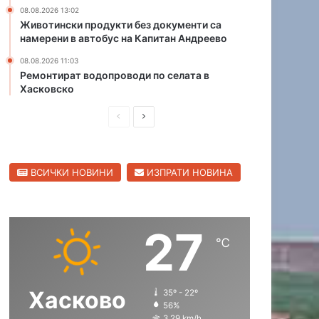
08.08.2026 13:02
а
ч
Животински продукти без документи са
о
о
намерени в автобус на Капитан Андреево
б
с
л
и
08.08.2026 11:03
а
с
Ремонтират водопроводи по селата в
Хасковско
с
д
т
ъ
П
С
р
в
р
л
е
е
е
н
ВСИЧКИ НОВИНИ
ИЗПРАТИ НОВИНА
д
д
к
о
и
в
л
ш
а
27
н
щ
℃
а
а
с
с
Хасково
35º - 22º
т
т
56%
р
р
3.29 km/h