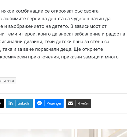
о някои комбинации се открояват със своята
с любимите герои на децата са чудесен начин да
е и въображението на детето. В зависимост от
и теми и герои, които да внесат забавление и радост в
ригинални дизайни, тези детски пана за стена са
, така и за вече пораснали деца. Ще откриете
 космически приключения, приказни замъци и много
ащи пана
X
LinkedIn
Messenger
И-мейл