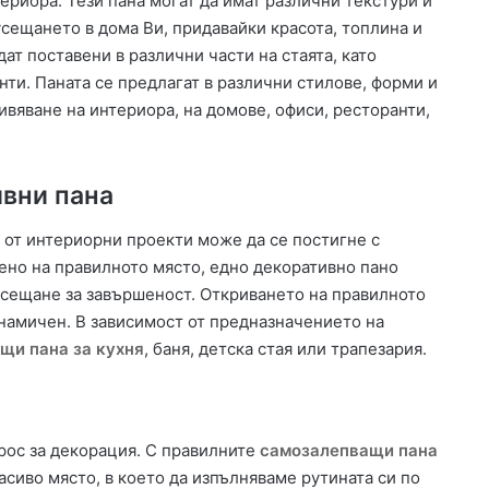
териора. Тези пана могат да имат различни текстури и
д
усещането в дома Ви, придавайки красота, топлина и
“
ат поставени в различни части на стаята, като
и
ти. Паната се предлагат в различни стилове, форми и
„
ивяване на интериора, на домове, офиси, ресторанти,
Л
ю
б
и
ивни пана
м
е
 от интериорни проекти може да се постигне с
ц
ено на правилното място, едно декоративно пано
2
усещане за завършеност. Откриването на правилното
0
намичен. В зависимост от предназначението на
1
8
щи пана за кухня
, баня, детска стая или трапезария.
“
прос за декорация. С правилните
самозалепващи пана
асиво място, в което да изпълняваме рутината си по