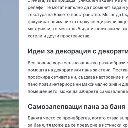
стената, за да придадат уникален акцент на ин
о
релефи. Те могат напълно да променят вида и 
в
текстура на Вашето пространство. Могат да бъд
и
фокусират вниманието върху специфични акцен
щ
материали, те могат да бъдат използвани за ож
е
хотели и други пространства.
в
Ж
ъ
Идеи за декорация с декорат
л
т
Все повече хора осъзнават какво разнообразие
и
помощта на декоративни пана за стена. Постав
б
провокира сетивата ни, създава настроение и 
р
пано прави интериора ни максимално жив и ди
я
г
помещението, може да изберете
самозалепва
Самозалепващи пана за баня
Банята често се пренебрегва, когато става въ
за баня
, тя може да се превърне в истински кр