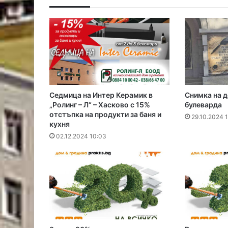
Седмица на Интер Керамик в
Снимка на д
„Ролинг – Л“ – Хасково с 15%
булеварда
отстъпка на продукти за баня и
29.10.2024 
кухня
02.12.2024 10:03