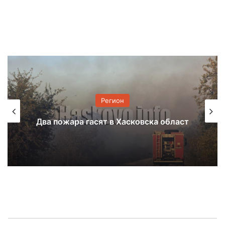
Регион
Животински продукти без документи
т
са намерени в автобус на Капитан
Андреево