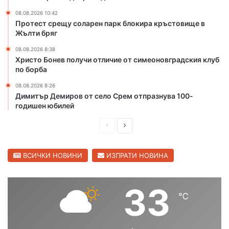
в
08.08.2026 10:42
ъ
Протест срещу соларен парк блокира кръстовище в
р
Жълти бряг
т
08.08.2026 8:38
о
Христо Бонев получи отличие от симеоновградския клуб
м
по борба
я
с
08.08.2026 8:26
т
Димитър Демиров от село Срем отпразнува 100-
о
годишен юбилей
н
а
П
С
С
р
л
в
е
е
ВСИЧКИ НОВИНИ
ИЗПРАТИ НОВИНА
е
т
д
д
о
и
в
33
в
℃
ш
а
н
о
н
щ
т
а
а