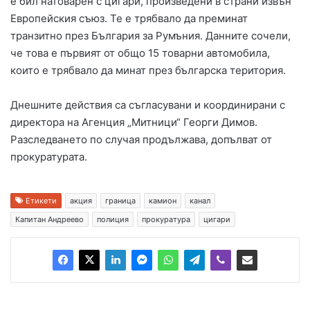
е бил натоварен с цигари, произведени в страни извън
Европейския съюз. Те е трябвало да преминат
транзитно през България за Румъния. Данните сочели,
че това е първият от общо 15 товарни автомобила,
които е трябвало да минат през българска територия.
Днешните действия са съгласувани и координирани с
директора на Агенция „Митници“ Георги Димов.
Разследването по случая продължава, допълват от
прокуратурата.
Етикети
акция
граница
камион
канал
Капитан Андреево
полиция
прокуратура
цигари