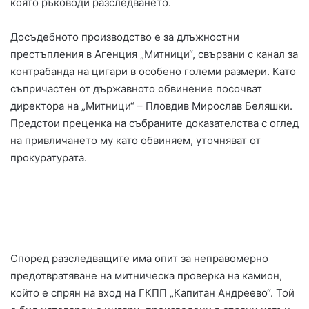
която ръководи разследването.
Досъдебното производство е за длъжностни
престъпления в Агенция „Митници“, свързани с канал за
контрабанда на цигари в особено големи размери. Като
съпричастен от държавното обвинение посочват
директора на „Митници“ – Пловдив Мирослав Беляшки.
Предстои преценка на събраните доказателства с оглед
на привличането му като обвиняем, уточняват от
прокуратурата.
Според разследващите има опит за неправомерно
предотвратяване на митническа проверка на камион,
който е спрян на вход на ГКПП „Капитан Андреево“. Той