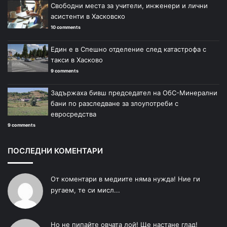
Свободни места за учители, инженери и лични
асистенти в Хасковско
10 comments
Един е в Спешно отделение след катастрофа с
такси в Хасково
9 comments
Задържаха бивш председател на ОбС-Минерални
бани по разследване за злоупотреби с
евросредства
9 comments
ПОСЛЕДНИ КОМЕНТАРИ
От коментари в медиите няма нужда! Ние ги
ругаем, те си мисл...
Но не пипайте овчата лой! Ще настане глад!