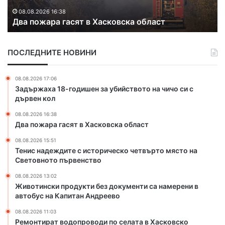
д
08.08.2026 15:51
Тенис надеждите с историческо четвърто мяст
е
на Световното първенство
ж
д
и
ПОСЛЕДНИТЕ НОВИНИ
т
е
с
08.08.2026 17:06
и
Задържаха 18-годишен за убийството на чичо си с
с
дървен кол
т
08.08.2026 16:38
о
Два пожара гасят в Хасковска област
р
и
08.08.2026 15:51
ч
Тенис надеждите с историческо четвърто място на
е
Световното първенство
с
08.08.2026 13:02
к
Животински продукти без документи са намерени в
о
автобус на Капитан Андреево
ч
е
08.08.2026 11:03
Ремонтират водопроводи по селата в Хасковско
т