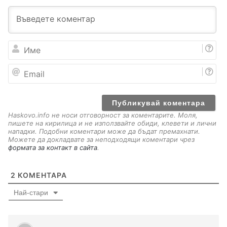
И
м
е
E
m
a
i
l
Haskovo.info не носи отговорност за коментарите. Моля,
пишете на кирилица и не използвайте обиди, клевети и лични
нападки. Подобни коментари може да бъдат премахнати.
Можете да докладвате за неподходящи коментари чрез
формата за контакт в сайта
.
2
КОМЕНТАРА
Най-стари