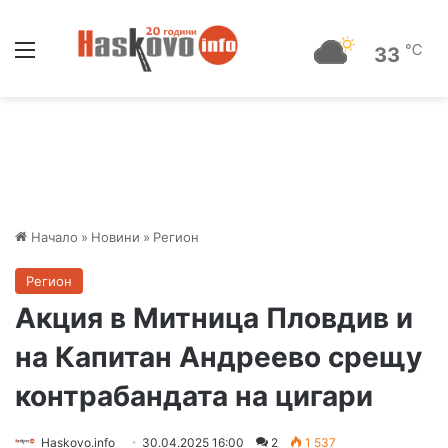
Меню
℃
33
Начало
»
Новини
»
Регион
Регион
Акция в Митница Пловдив и
на Капитан Андреево срещу
контрабандата на цигари
Haskovo.info
30.04.2025 16:00
2
1 537